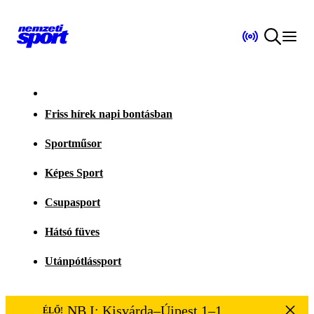
Friss hírek napi bontásban
Sportműsor
Képes Sport
Csupasport
Hátsó füves
Utánpótlássport
NB I: Kisvárda–Újpest 1–1
ÉLŐ!