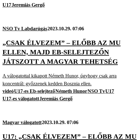
U17
Jeremiás Gergő
NSO Tv Labdarúgás
2023.10.29. 07:06
„CSAK ÉLVEZEM” – ELŐBB AZ MU
ELLEN, MAJD EB-SELEJTEZŐN
JÁTSZOTT A MAGYAR TEHETSÉG
A válogatottal kikapott Németh Hunor, úgyhogy csak arra
koncentrál: győzzenek kedden Bosznia ellen.
videó
U17-es Eb-selejtező
Németh Hunor
NSO Tv
U17
U17-es válogatott
Jeremiás Gergő
Magyar válogatott
2023.10.29. 07:06
U17: „CSAK ÉLVEZEM” – ELŐBB AZ MU