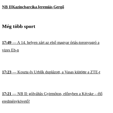
NB II
Kazincbarcika
Jeremiás Gergő
Még több sport
17:49
— A 14. helyen zárt az első magyar óriás-toronyugró a
vizes Eb-n
17:23
— Koszta és Urblík duplázott, a Vasas kiütötte a ZTE-t
17:21
— NB II: gólváltás Gyirmóton, előnyben a Kécske – élő
eredménykövető!