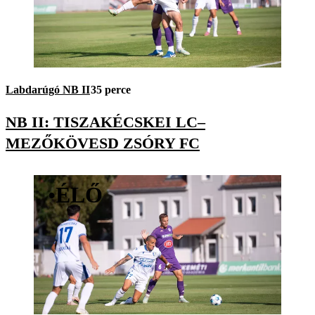
Labdarúgó NB II
35 perce
NB II: TISZAKÉCSKEI LC–
MEZŐKÖVESD ZSÓRY FC
•
ÉLŐ