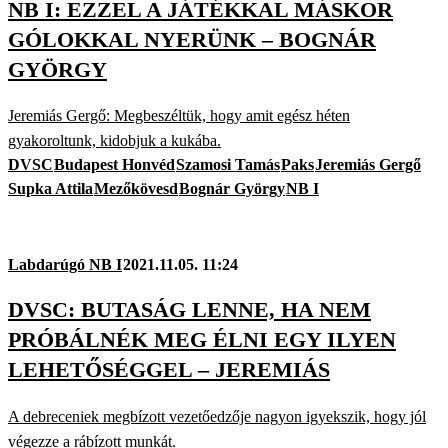
NB I: EZZEL A JÁTÉKKAL MÁSKOR
GÓLOKKAL NYERÜNK – BOGNÁR
GYÖRGY
Jeremiás Gergő: Megbeszéltük, hogy amit egész héten
gyakoroltunk, kidobjuk a kukába.
DVSC
Budapest Honvéd
Szamosi Tamás
Paks
Jeremiás Gergő
Supka Attila
Mezőkövesd
Bognár György
NB I
Labdarúgó NB I
2021.11.05. 11:24
DVSC: BUTASÁG LENNE, HA NEM
PRÓBÁLNÉK MEG ÉLNI EGY ILYEN
LEHETŐSÉGGEL – JEREMIÁS
A debreceniek megbízott vezetőedzője nagyon igyekszik, hogy jól
végezze a rábízott munkát.