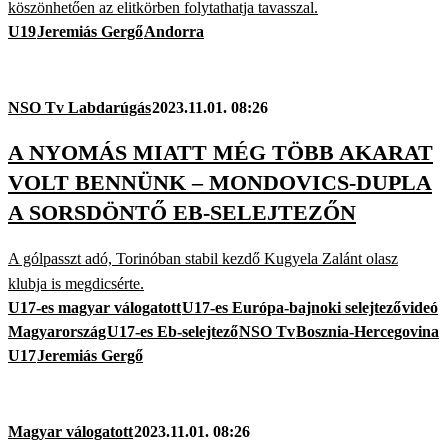
köszönhetően az elitkörben folytathatja tavasszal.
U19
Jeremiás Gergő
Andorra
NSO Tv Labdarúgás
2023.11.01. 08:26
A NYOMÁS MIATT MÉG TÖBB AKARAT
VOLT BENNÜNK – MONDOVICS-DUPLA
A SORSDÖNTŐ EB-SELEJTEZŐN
A gólpasszt adó, Torinóban stabil kezdő Kugyela Zalánt olasz
klubja is megdicsérte.
U17-es magyar válogatott
U17-es Európa-bajnoki selejtező
videó
Magyarország
U17-es Eb-selejtező
NSO Tv
Bosznia-Hercegovina
U17
Jeremiás Gergő
Magyar válogatott
2023.11.01. 08:26