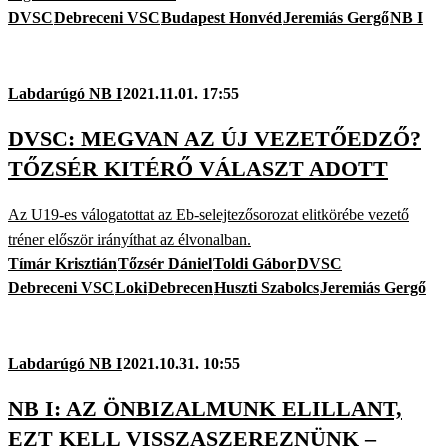
DVSC
Debreceni VSC
Budapest Honvéd
Jeremiás Gergő
NB I
Labdarúgó NB I
2021.11.01. 17:55
DVSC: MEGVAN AZ ÚJ VEZETŐEDZŐ?
TŐZSÉR KITÉRŐ VÁLASZT ADOTT
Az U19-es válogatottat az Eb-selejtezősorozat elitkörébe vezető
tréner először irányíthat az élvonalban.
Tímár Krisztián
Tőzsér Dániel
Toldi Gábor
DVSC
Debreceni VSC
Loki
Debrecen
Huszti Szabolcs
Jeremiás Gergő
Labdarúgó NB I
2021.10.31. 10:55
NB I: AZ ÖNBIZALMUNK ELILLANT,
EZT KELL VISSZASZEREZNÜNK –