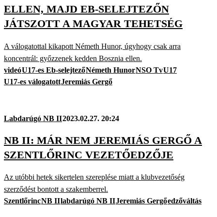
ELLEN, MAJD EB-SELEJTEZŐN
JÁTSZOTT A MAGYAR TEHETSÉG
A válogatottal kikapott Németh Hunor, úgyhogy csak arra
koncentrál: győzzenek kedden Bosznia ellen.
videó
U17-es Eb-selejtező
Németh Hunor
NSO Tv
U17
U17-es válogatott
Jeremiás Gergő
Labdarúgó NB II
2023.02.27. 20:24
NB II: MÁR NEM JEREMIÁS GERGŐ A
SZENTLŐRINC VEZETŐEDZŐJE
Az utóbbi hetek sikertelen szereplése miatt a klubvezetőség
szerződést bontott a szakemberrel.
Szentlőrinc
NB II
labdarúgó NB II
Jeremiás Gergő
edzőváltás