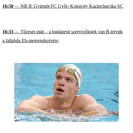
16:50
— NB II: Gyirmót FC Győr–Kolorcity Kazincbarcika SC
16:33
— Tűzeset után – a budapesti szervezőknek van B-tervük
a fallabda Eb-megrendezésére