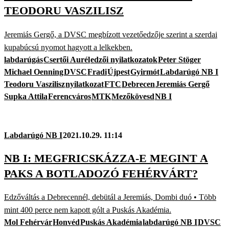
TEODORU VASZILISZ
Jeremiás Gergő, a DVSC megbízott vezetőedzője szerint a szerdai
kupabúcsú nyomot hagyott a lelkekben.
labdarúgás
Csertői Aurél
edzői nyilatkozatok
Peter Stöger
Michael Oenning
DVSC
Fradi
Újpest
Gyirmót
Labdarúgó NB I
Teodoru Vaszilisz
nyilatkozat
FTC
Debrecen
Jeremiás Gergő
Supka Attila
Ferencváros
MTK
Mezőkövesd
NB I
Labdarúgó NB I
2021.10.29. 11:14
NB I: MEGFRICSKÁZZA-E MEGINT A
PAKS A BOTLADOZÓ FEHÉRVÁRT?
Edzőváltás a Debrecennél, debütál a Jeremiás, Dombi duó • Több
mint 400 perce nem kapott gólt a Puskás Akadémia.
Mol Fehérvár
Honvéd
Puskás Akadémia
labdarúgó NB I
DVSC