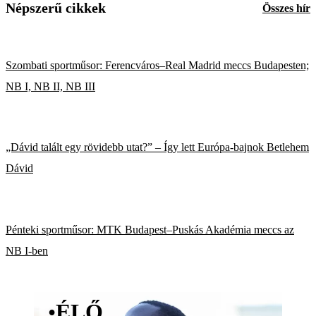
Népszerű cikkek
Összes hír
Szombati sportműsor: Ferencváros–Real Madrid meccs Budapesten;
NB I, NB II, NB III
„Dávid talált egy rövidebb utat?” – Így lett Európa-bajnok Betlehem
Dávid
Pénteki sportműsor: MTK Budapest–Puskás Akadémia meccs az
NB I-ben
•
ÉLŐ