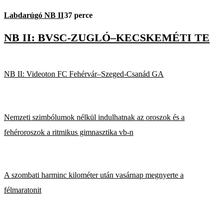
Labdarúgó NB II
37 perce
NB II: BVSC-ZUGLÓ–KECSKEMÉTI TE
NB II: Videoton FC Fehérvár–Szeged-Csanád GA
Nemzeti szimbólumok nélkül indulhatnak az oroszok és a
fehéroroszok a ritmikus gimnasztika vb-n
A szombati harminc kilométer után vasárnap megnyerte a
félmaratonit