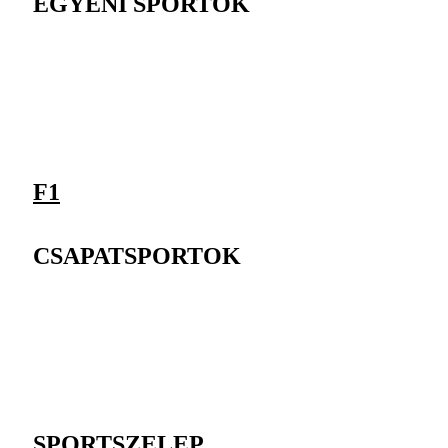
EGYÉNI SPORTOK
F1
CSAPATSPORTOK
SPORTSZELEP