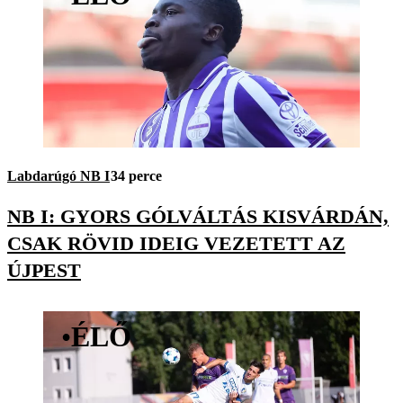
Labdarúgó NB I
34 perce
NB I: GYORS GÓLVÁLTÁS KISVÁRDÁN,
CSAK RÖVID IDEIG VEZETETT AZ
ÚJPEST
•
ÉLŐ