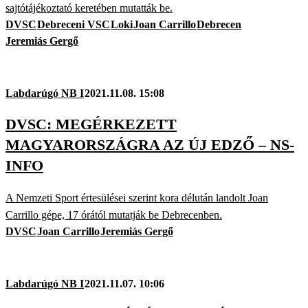
sajtótájékoztató keretében mutatták be.
DVSC
Debreceni VSC
Loki
Joan Carrillo
Debrecen
Jeremiás Gergő
Labdarúgó NB I
2021.11.08. 15:08
DVSC: MEGÉRKEZETT
MAGYARORSZÁGRA AZ ÚJ EDZŐ – NS-
INFO
A Nemzeti Sport értesülései szerint kora délután landolt Joan
Carrillo gépe, 17 órától mutatják be Debrecenben.
DVSC
Joan Carrillo
Jeremiás Gergő
Labdarúgó NB I
2021.11.07. 10:06