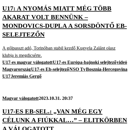
U17: A NYOMÁS MIATT MÉG TÖBB
AKARAT VOLT BENNÜNK –
MONDOVICS-DUPLA A SORSDÖNTŐ EB-
SELEJTEZŐN
A gólpasszt adó, Torinóban stabil kezdő Kugyela Zalánt olasz
klubja is megdicsérte.
U17-es magyar válogatott
U17-es Európa-bajnoki selejtező
videó
Magyarország
U17-es Eb-selejtező
NSO Tv
Bosznia-Hercegovina
U17
Jeremiás Gergő
Magyar válogatott
2023.10.31. 20:37
U17-ES EB-SEL.: „VAN MÉG EGY
CÉLUNK A FIÚKKAL…” – ELITKÖRBEN
A VÁLOGATOTT