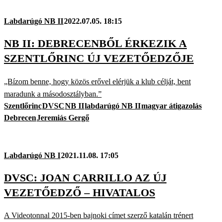
Labdarúgó NB II
2022.07.05. 18:15
NB II: DEBRECENBŐL ÉRKEZIK A
SZENTLŐRINC ÚJ VEZETŐEDZŐJE
„Bízom benne, hogy közös erővel elérjük a klub célját, bent
maradunk a másodosztályban.”
Szentlőrinc
DVSC
NB II
labdarúgó NB II
magyar átigazolás
Debrecen
Jeremiás Gergő
Labdarúgó NB I
2021.11.08. 17:05
DVSC: JOAN CARRILLO AZ ÚJ
VEZETŐEDZŐ – HIVATALOS
A Videotonnal 2015-ben bajnoki címet szerző katalán trénert