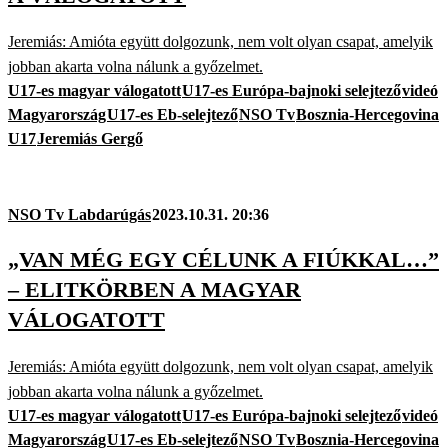
Jeremiás: Amióta együtt dolgozunk, nem volt olyan csapat, amelyik
jobban akarta volna nálunk a győzelmet.
U17-es magyar válogatott
U17-es Európa-bajnoki selejtező
videó
Magyarország
U17-es Eb-selejtező
NSO Tv
Bosznia-Hercegovina
U17
Jeremiás Gergő
NSO Tv Labdarúgás
2023.10.31. 20:36
„VAN MÉG EGY CÉLUNK A FIÚKKAL…”
– ELITKÖRBEN A MAGYAR
VÁLOGATOTT
Jeremiás: Amióta együtt dolgozunk, nem volt olyan csapat, amelyik
jobban akarta volna nálunk a győzelmet.
U17-es magyar válogatott
U17-es Európa-bajnoki selejtező
videó
Magyarország
U17-es Eb-selejtező
NSO Tv
Bosznia-Hercegovina