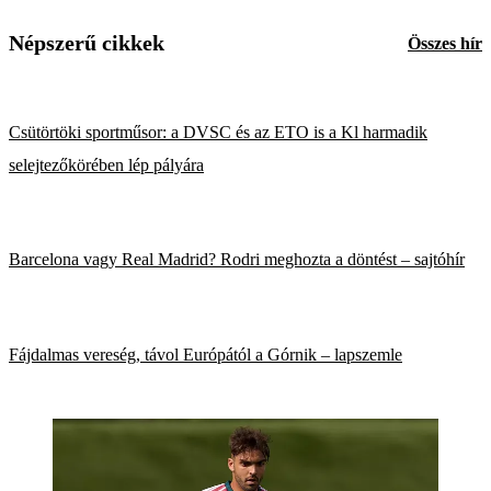
Népszerű cikkek
Összes hír
Csütörtöki sportműsor: a DVSC és az ETO is a Kl harmadik
selejtezőkörében lép pályára
Barcelona vagy Real Madrid? Rodri meghozta a döntést – sajtóhír
Fájdalmas vereség, távol Európától a Górnik – lapszemle