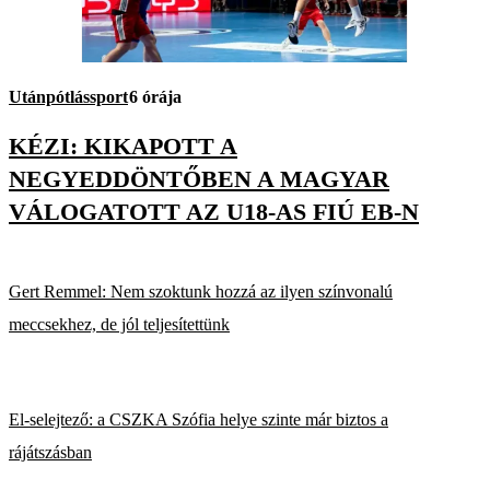
Utánpótlássport
6 órája
KÉZI: KIKAPOTT A
NEGYEDDÖNTŐBEN A MAGYAR
VÁLOGATOTT AZ U18-AS FIÚ EB-N
Gert Remmel: Nem szoktunk hozzá az ilyen színvonalú
meccsekhez, de jól teljesítettünk
El-selejtező: a CSZKA Szófia helye szinte már biztos a
rájátszásban