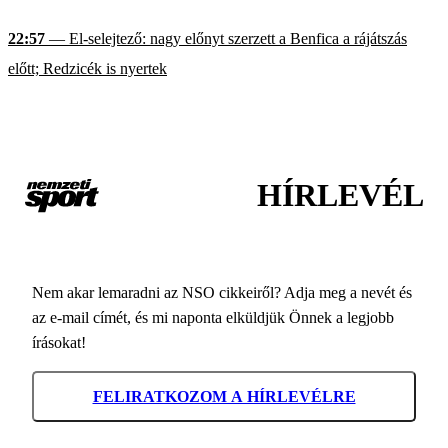
22:57
— El-selejtező: nagy előnyt szerzett a Benfica a rájátszás
előtt; Redzicék is nyertek
HÍRLEVÉL
Nem akar lemaradni az NSO cikkeiről? Adja meg a nevét és
az e-mail címét, és mi naponta elküldjük Önnek a legjobb
írásokat!
FELIRATKOZOM A HÍRLEVÉLRE