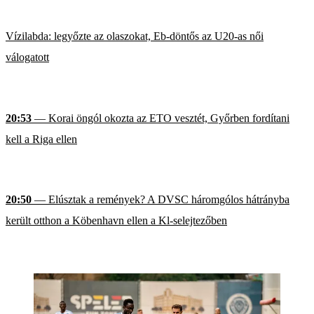
Vízilabda: legyőzte az olaszokat, Eb-döntős az U20-as női
válogatott
20:53
— Korai öngól okozta az ETO vesztét, Győrben fordítani
kell a Riga ellen
20:50
— Elúsztak a remények? A DVSC háromgólos hátrányba
került otthon a Köbenhavn ellen a Kl-selejtezőben