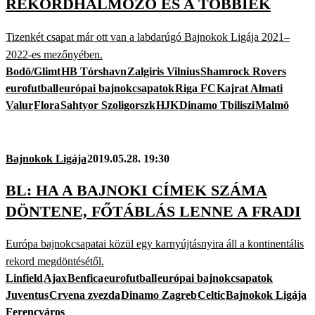
REKORDHALMOZÓ ÉS A TÖBBIEK
Tizenkét csapat már ott van a labdarúgó Bajnokok Ligája 2021–
2022-es mezőnyében.
Bodö/Glimt
HB Tórshavn
Zalgiris Vilnius
Shamrock Rovers
eurofutball
európai bajnokcsapatok
Riga FC
Kajrat Almati
Valur
Flora
Sahtyor Szoligorszk
HJK
Dinamo Tbiliszi
Malmö
Bajnokok Ligája
2019.05.28. 19:30
BL: HA A BAJNOKI CÍMEK SZÁMA
DÖNTENE, FŐTÁBLÁS LENNE A FRADI
Európa bajnokcsapatai közül egy karnyújtásnyira áll a kontinentális
rekord megdöntésétől.
Linfield
Ajax
Benfica
eurofutball
európai bajnokcsapatok
Juventus
Crvena zvezda
Dinamo Zagreb
Celtic
Bajnokok Ligája
Ferencváros