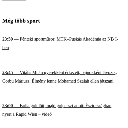
Még több sport
23:50
— Pénteki sportműsor: MTK–Puskás Akadémia az NB I-
ben
23:45
— Vitális Milán gyerekként érkezett, bajnokként távozik;
Corbu Máriusz: Élmény lenne Mohamed Szalah ellen játszani
23:00
— Bolla gólt lőtt, majd gólpasszt adott: Észtországban
nyert a Rapid Wien – videó