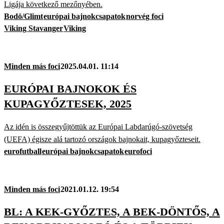
Ligája következő mezőnyében.
Bodö/Glimt
európai bajnokcsapatok
norvég foci
Viking Stavanger
Viking
Minden más foci
2025.04.01. 11:14
EURÓPAI BAJNOKOK ÉS
KUPAGYŐZTESEK, 2025
Az idén is összegyűjtöttük az Európai Labdarúgó-szövetség
(UEFA) égisze alá tartozó országok bajnokait, kupagyőzteseit.
eurofutball
európai bajnokcsapatok
eurofoci
Minden más foci
2021.01.12. 19:54
BL: A KEK-GYŐZTES, A BEK-DÖNTŐS, A