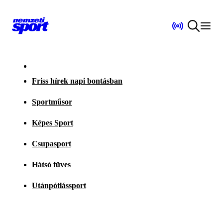
Friss hírek napi bontásban
Sportműsor
Képes Sport
Csupasport
Hátsó füves
Utánpótlássport