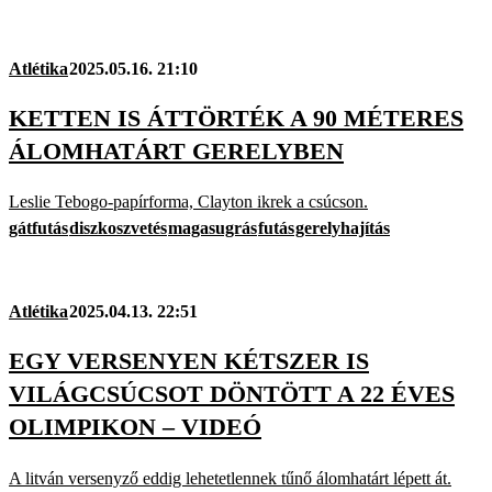
Atlétika
2025.05.16. 21:10
KETTEN IS ÁTTÖRTÉK A 90 MÉTERES
ÁLOMHATÁRT GERELYBEN
Leslie Tebogo-papírforma, Clayton ikrek a csúcson.
gátfutás
diszkoszvetés
magasugrás
futás
gerelyhajítás
Atlétika
2025.04.13. 22:51
EGY VERSENYEN KÉTSZER IS
VILÁGCSÚCSOT DÖNTÖTT A 22 ÉVES
OLIMPIKON – VIDEÓ
A litván versenyző eddig lehetetlennek tűnő álomhatárt lépett át.