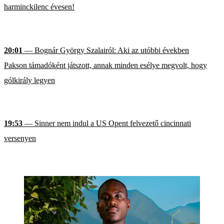
harminckilenc évesen!
20:01
— Bognár György Szalairól: Aki az utóbbi években
Pakson támadóként játszott, annak minden esélye megvolt, hogy
gólkirály legyen
19:53
— Sinner nem indul a US Opent felvezető cincinnati
versenyen