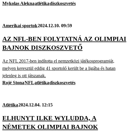
Mykolas Alekna
atlétika
diszkoszvetés
Amerikai sportok
2024.12.10. 09:59
AZ NFL-BEN FOLYTATNÁ AZ OLIMPIAI
BAJNOK DISZKOSZVETŐ
Az NFL 2017-ben indította el nemzetközi játékosprogramját,
melyen keresztül eddig 41 sportoló került be a ligába és hatan
jelenleg is ott játszanak.
Rojé Stona
NFL
atlétika
diszkoszvetés
Atlétika
2024.12.04. 12:15
ELHUNYT ILKE WYLUDDA, A
NÉMETEK OLIMPIAI BAJNOK