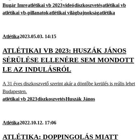
Bugár Imre
atlétikai vb 2023
videó
diszkoszvetés
atlétikai vb
atlétikai vb-pillanatok
atlétikai világbajnokság
atlétika
Atlétika
2023.05.03. 14:15
ATLÉTIKAI VB 2023: HUSZÁK JÁNOS
SÉRÜLÉSE ELLENÉRE SEM MONDOTT
LE AZ INDULÁSRÓL
A 31 éves diszkoszvető szerint akár a döntőbe kerülés is reális lehet
Budapesten.
atlétikai vb 2023
diszkoszvetés
Huszák János
Atlétika
2022.10.12. 17:06
ATLÉTIKA: DOPPINGOLÁS MIATT