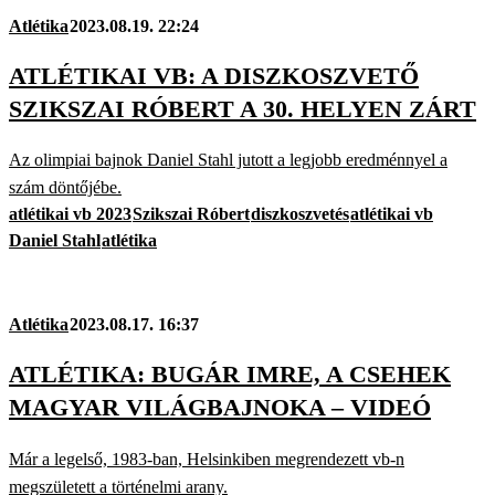
Atlétika
2023.08.19. 22:24
ATLÉTIKAI VB: A DISZKOSZVETŐ
SZIKSZAI RÓBERT A 30. HELYEN ZÁRT
Az olimpiai bajnok Daniel Stahl jutott a legjobb eredménnyel a
szám döntőjébe.
atlétikai vb 2023
Szikszai Róbert
diszkoszvetés
atlétikai vb
Daniel Stahl
atlétika
Atlétika
2023.08.17. 16:37
ATLÉTIKA: BUGÁR IMRE, A CSEHEK
MAGYAR VILÁGBAJNOKA – VIDEÓ
Már a legelső, 1983-ban, Helsinkiben megrendezett vb-n
megszületett a történelmi arany.