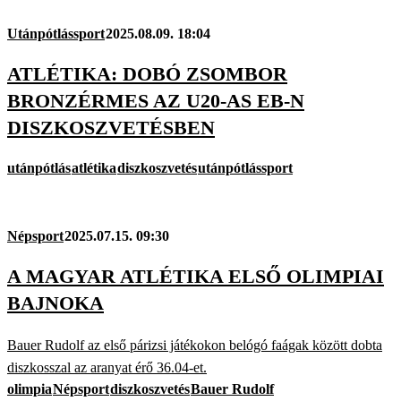
Utánpótlássport
2025.08.09. 18:04
ATLÉTIKA: DOBÓ ZSOMBOR
BRONZÉRMES AZ U20-AS EB-N
DISZKOSZVETÉSBEN
utánpótlás
atlétika
diszkoszvetés
utánpótlássport
Népsport
2025.07.15. 09:30
A MAGYAR ATLÉTIKA ELSŐ OLIMPIAI
BAJNOKA
Bauer Rudolf az első párizsi játékokon belógó faágak között dobta
diszkosszal az aranyat érő 36.04-et.
olimpia
Népsport
diszkoszvetés
Bauer Rudolf