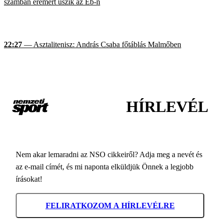
számban éremért úszik az Eb-n
22:27
— Asztalitenisz: András Csaba főtáblás Malmőben
HÍRLEVÉL
Nem akar lemaradni az NSO cikkeiről? Adja meg a nevét és
az e-mail címét, és mi naponta elküldjük Önnek a legjobb
írásokat!
FELIRATKOZOM A HÍRLEVÉLRE