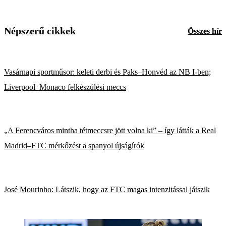
Népszerű cikkek
Összes hír
Vasárnapi sportműsor: keleti derbi és Paks–Honvéd az NB I-ben;
Liverpool–Monaco felkészülési meccs
„A Ferencváros mintha tétmeccsre jött volna ki” – így látták a Real
Madrid–FTC mérkőzést a spanyol újságírók
José Mourinho: Látszik, hogy az FTC magas intenzitással játszik