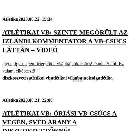
Atlétika
2023.08.22. 15:34
ATLÉTIKAI VB: SZINTE MEGŐRÜLT AZ
IZLANDI KOMMENTÁTOR A VB-CSÚCS
LÁTTÁN – VIDEÓ
„Igen, igen , igen! Megdőlt a világbajnoki csúcs! Daniel Stahl! Ez
valami elképesztő!”
diszkoszvetés
atlétikai vb
atlétikai világbajnokság
atlétika
Atlétika
2023.08.21. 22:00
ATLÉTIKAI VB: ÓRIÁSI VB-CSÚCS A
VÉGÉN, SVÉD ARANY A
DISZKOSZVETŐKNÉL