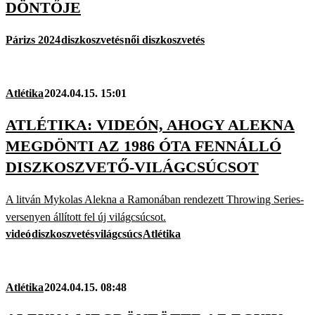
DÖNTŐJE
Párizs 2024
diszkoszvetés
női diszkoszvetés
Atlétika
2024.04.15. 15:01
ATLÉTIKA: VIDEÓN, AHOGY ALEKNA
MEGDÖNTI AZ 1986 ÓTA FENNÁLLÓ
DISZKOSZVETŐ-VILÁGCSÚCSOT
A litván Mykolas Alekna a Ramonában rendezett Throwing Series-
versenyen állított fel új világcsúcsot.
videó
diszkoszvetés
világcsúcs
Atlétika
Atlétika
2024.04.15. 08:48