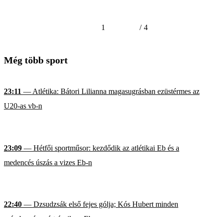
1
/
4
Még több sport
23:11
— Atlétika: Bátori Lilianna magasugrásban ezüstérmes az
U20-as vb-n
23:09
— Hétfői sportműsor: kezdődik az atlétikai Eb és a
medencés úszás a vizes Eb-n
22:40
— Dzsudzsák első fejes gólja; Kós Hubert minden