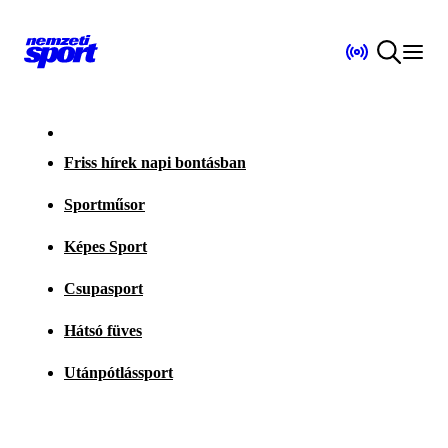
Friss hírek napi bontásban
Sportműsor
Képes Sport
Csupasport
Hátsó füves
Utánpótlássport