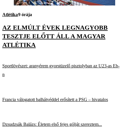
Atlétika
9 órája
AZ ELMÚLT ÉVEK LEGNAGYOBB
TESZTJE ELŐTT ÁLL A MAGYAR
ATLÉTIKA
Sportlövészet: aranyérem gyorstüzelő pisztolyban az U23-as Eb-
n
Francia válogatott balhátvéddel erősített a PSG – hivatalos
Dzsudzsák Balázs: Életem első fejes gólját szereztem...