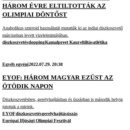
HÁROM ÉVRE ELTILTOTTÁK AZ
OLIMPIAI DÖNTŐST
Anabolikus szteroid használatát mutatták ki az indiai diszkoszvető
márciusban levett vizeletmintájában.
diszkoszvetés
dopping
Kamalpreet Kaur
eltiltás
atlétika
Egyéb egyéni
2022.07.29. 20:38
EYOF: HÁROM MAGYAR EZÜST AZ
ÖTÖDIK NAPON
Diszkoszvetésben, gerelyhajításban és úszásban is második helyig
jutottak a mieink.
EYOF
diszkoszvetés
gerelyhajítás
úszás
Európai Ifjúsági Olimpiai Fesztivál