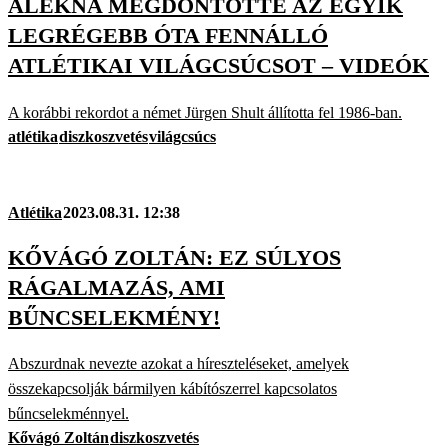
ALEKNA MEGDÖNTÖTTE AZ EGYIK
LEGRÉGEBB ÓTA FENNÁLLÓ
ATLÉTIKAI VILÁGCSÚCSOT – VIDEÓK
A korábbi rekordot a német Jürgen Shult állította fel 1986-ban.
atlétika
diszkoszvetés
világcsúcs
Atlétika
2023.08.31. 12:38
KŐVÁGÓ ZOLTÁN: EZ SÚLYOS
RÁGALMAZÁS, AMI
BŰNCSELEKMÉNY!
Abszurdnak nevezte azokat a híreszteléseket, amelyek
összekapcsolják bármilyen kábítószerrel kapcsolatos
bűncselekménnyel.
Kővágó Zoltán
diszkoszvetés