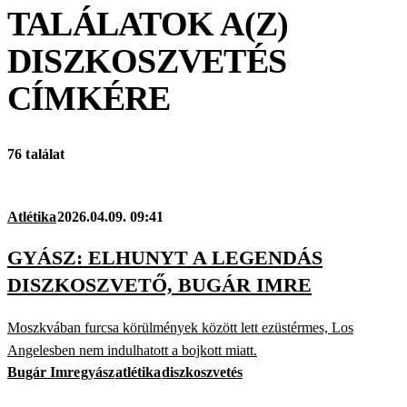
TALÁLATOK A(Z)
DISZKOSZVETÉS
CÍMKÉRE
76 találat
Atlétika
2026.04.09. 09:41
GYÁSZ: ELHUNYT A LEGENDÁS
DISZKOSZVETŐ, BUGÁR IMRE
Moszkvában furcsa körülmények között lett ezüstérmes, Los
Angelesben nem indulhatott a bojkott miatt.
Bugár Imre
gyász
atlétika
diszkoszvetés