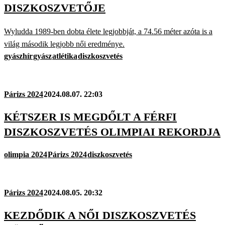
DISZKOSZVETŐJE
Wyludda 1989-ben dobta élete legjobbját, a 74.56 méter azóta is a
világ második legjobb női eredménye.
gyászhír
gyász
atlétika
diszkoszvetés
Párizs 2024
2024.08.07. 22:03
KÉTSZER IS MEGDŐLT A FÉRFI
DISZKOSZVETÉS OLIMPIAI REKORDJA
olimpia 2024
Párizs 2024
diszkoszvetés
Párizs 2024
2024.08.05. 20:32
KEZDŐDIK A NŐI DISZKOSZVETÉS