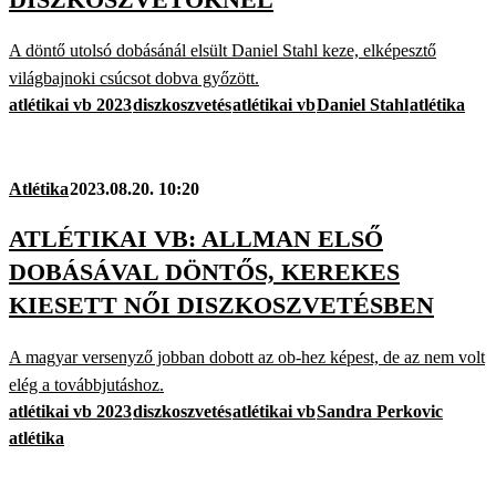
A döntő utolsó dobásánál elsült Daniel Stahl keze, elképesztő
világbajnoki csúcsot dobva győzött.
atlétikai vb 2023
diszkoszvetés
atlétikai vb
Daniel Stahl
atlétika
Atlétika
2023.08.20. 10:20
ATLÉTIKAI VB: ALLMAN ELSŐ
DOBÁSÁVAL DÖNTŐS, KEREKES
KIESETT NŐI DISZKOSZVETÉSBEN
A magyar versenyző jobban dobott az ob-hez képest, de az nem volt
elég a továbbjutáshoz.
atlétikai vb 2023
diszkoszvetés
atlétikai vb
Sandra Perkovic
atlétika