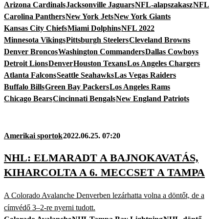
Arizona Cardinals
Jacksonville Jaguars
NFL-alapszakasz
NFL
Carolina Panthers
New York Jets
New York Giants
Kansas City Chiefs
Miami Dolphins
NFL 2022
Minnesota Vikings
Pittsburgh Steelers
Cleveland Browns
Denver Broncos
Washington Commanders
Dallas Cowboys
Detroit Lions
Denver
Houston Texans
Los Angeles Chargers
Atlanta Falcons
Seattle Seahawks
Las Vegas Raiders
Buffalo Bills
Green Bay Packers
Los Angeles Rams
Chicago Bears
Cincinnati Bengals
New England Patriots
Amerikai sportok
2022.06.25. 07:20
NHL: ELMARADT A BAJNOKAVATÁS,
KIHARCOLTA A 6. MECCSET A TAMPA
A Colorado Avalanche Denverben lezárhatta volna a döntőt, de a
címvédő 3–2-re nyerni tudott.