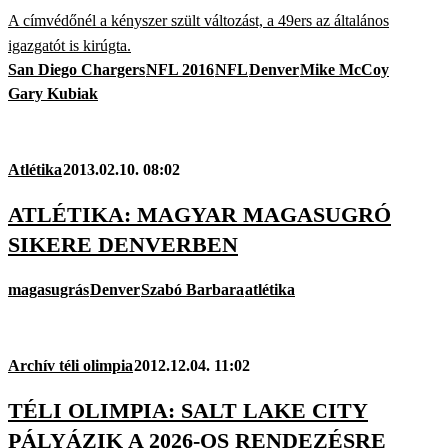
A címvédőnél a kényszer szült változást, a 49ers az általános
igazgatót is kirúgta.
San Diego Chargers
NFL 2016
NFL
Denver
Mike McCoy
Gary Kubiak
Atlétika
2013.02.10. 08:02
ATLÉTIKA: MAGYAR MAGASUGRÓ
SIKERE DENVERBEN
magasugrás
Denver
Szabó Barbara
atlétika
Archív téli olimpia
2012.12.04. 11:02
TÉLI OLIMPIA: SALT LAKE CITY
PÁLYÁZIK A 2026-OS RENDEZÉSRE