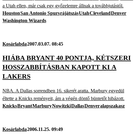
a Utah ellen, már csak egy győzelemre állnak a továbbjutástól.
Houston
San Antonio Spurs
rájátszás
Utah
Cleveland
Denver
Washington Wizards
Kosárlabda
2007.03.07. 08:45
HIÁBA BRYANT 40 PONTJA, KÉTSZERI
HOSSZABBÍTÁSBAN KAPOTT KI A
LAKERS
NBA. A Dallas sorrendben 16. sikerét aratta. Marbury egyedül
éltette a Knicks reményeit, ám a végén döntő büntetőt hibázott.
Knicks
Bryant
Marbury
Nowitzki
Dallas
Denver
alapszakasz
Kosárlabda
2006.11.25. 09:49