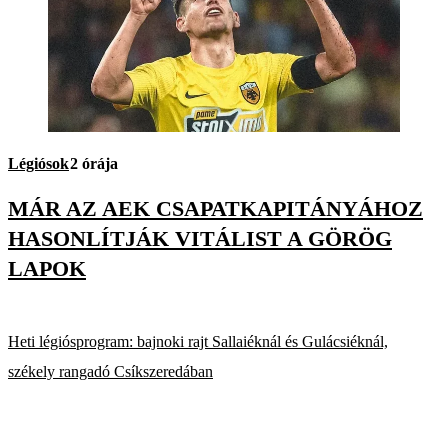
Légiósok
2 órája
MÁR AZ AEK CSAPATKAPITÁNYÁHOZ
HASONLÍTJÁK VITÁLIST A GÖRÖG
LAPOK
Heti légiósprogram: bajnoki rajt Sallaiéknál és Gulácsiéknál,
székely rangadó Csíkszeredában