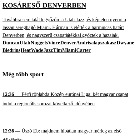
KOSÁRESŐ DENVERBEN
Továbbra sem talál legyőzőre a Utah Jazz, és képtelen nyerni a
lassan sereghajtó Miami. Hárman is elérték a harmincas határt
Denverben, és nagyszerű csapatjátékkal győztek a hazaiak.
Duncan
Utah
Nuggets
Vince
Denver
Andris
alapszakasz
Dwyane
Biedrins
Heat
Wade
Jazz
Tim
Miami
Carter
Még több sport
12:36
— Férfi röplabda Közép-európai Liga: két magyar csapat
indul a regionális sorozat következő idényében
12:36
— Úszó Eb: majdnem hibátlan magyar mérleg az első