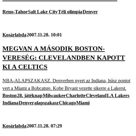
Reno-Tahoe
Salt Lake City
Téli olimpia
Denver
Kosárlabda
2007.11.28. 10:01
MEGVAN A MÁSODIK BOSTON-
VERESÉG: CLEVELANDBEN KAPOTT
KI A CELTICS
NBA-ALAPSZAKASZ. Denverben nyert az Indiana, húsz pontot
vert a Miami a Bobcatsre. Kobe Bryant vezette sikerre a Lakerst.
Boston
28. játéknap
Milwaukee
Charlotte
Cleveland
LA Lakers
Indiana
Denver
alapszakasz
Chicago
Miami
Kosárlabda
2007.11.28. 07:29