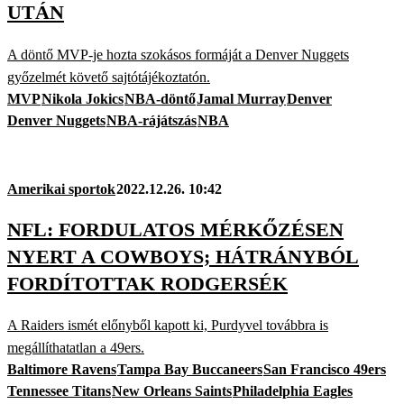
UTÁN
A döntő MVP-je hozta szokásos formáját a Denver Nuggets
győzelmét követő sajtótájékoztatón.
MVP
Nikola Jokics
NBA-döntő
Jamal Murray
Denver
Denver Nuggets
NBA-rájátszás
NBA
Amerikai sportok
2022.12.26. 10:42
NFL: FORDULATOS MÉRKŐZÉSEN
NYERT A COWBOYS; HÁTRÁNYBÓL
FORDÍTOTTAK RODGERSÉK
A Raiders ismét előnyből kapott ki, Purdyvel továbbra is
megállíthatatlan a 49ers.
Baltimore Ravens
Tampa Bay Buccaneers
San Francisco 49ers
Tennessee Titans
New Orleans Saints
Philadelphia Eagles