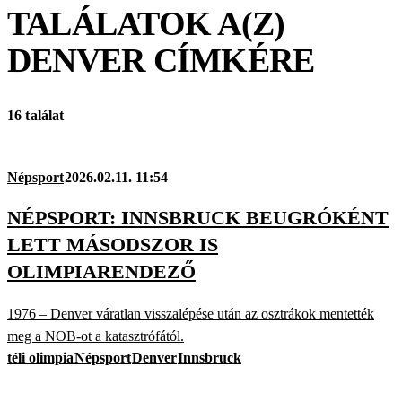
TALÁLATOK A(Z)
DENVER
CÍMKÉRE
16 találat
Népsport
2026.02.11. 11:54
NÉPSPORT: INNSBRUCK BEUGRÓKÉNT
LETT MÁSODSZOR IS
OLIMPIARENDEZŐ
1976 – Denver váratlan visszalépése után az osztrákok mentették
meg a NOB-ot a katasztrófától.
téli olimpia
Népsport
Denver
Innsbruck