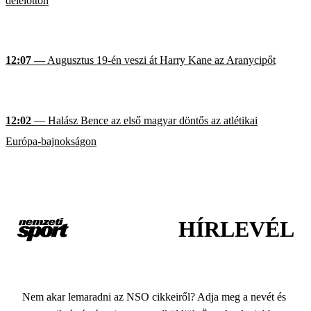
délelőttön
12:07
— Augusztus 19-én veszi át Harry Kane az Aranycipőt
12:02
— Halász Bence az első magyar döntős az atlétikai
Európa-bajnokságon
HÍRLEVÉL
Nem akar lemaradni az NSO cikkeiről? Adja meg a nevét és