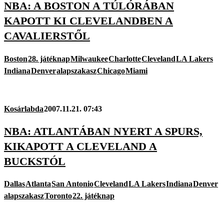
NBA: A BOSTON A TÚLÓRÁBAN
KAPOTT KI CLEVELANDBEN A
CAVALIERSTŐL
Boston
28. játéknap
Milwaukee
Charlotte
Cleveland
LA Lakers
Indiana
Denver
alapszakasz
Chicago
Miami
Kosárlabda
2007.11.21. 07:43
NBA: ATLANTÁBAN NYERT A SPURS,
KIKAPOTT A CLEVELAND A
BUCKSTÓL
Dallas
Atlanta
San Antonio
Cleveland
LA Lakers
Indiana
Denver
alapszakasz
Toronto
22. játéknap