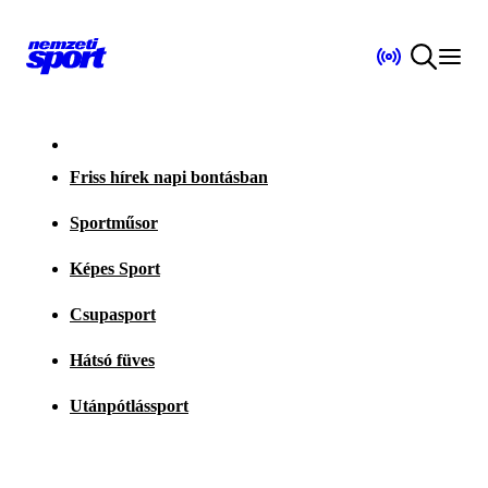
Friss hírek napi bontásban
Sportműsor
Képes Sport
Csupasport
Hátsó füves
Utánpótlássport