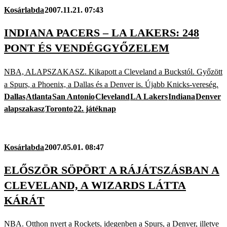
Kosárlabda
2007.11.21. 07:43
INDIANA PACERS – LA LAKERS: 248
PONT ÉS VENDÉGGYŐZELEM
NBA, ALAPSZAKASZ. Kikapott a Cleveland a Buckstól. Győzött
a Spurs, a Phoenix, a Dallas és a Denver is. Újabb Knicks-vereség.
Dallas
Atlanta
San Antonio
Cleveland
LA Lakers
Indiana
Denver
alapszakasz
Toronto
22. játéknap
Kosárlabda
2007.05.01. 08:47
ELŐSZÖR SÖPÖRT A RÁJÁTSZÁSBAN A
CLEVELAND, A WIZARDS LÁTTA
KÁRÁT
NBA. Otthon nyert a Rockets, idegenben a Spurs, a Denver, illetve