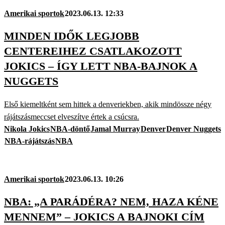
Amerikai sportok
2023.06.13. 12:33
MINDEN IDŐK LEGJOBB
CENTEREIHEZ CSATLAKOZOTT
JOKICS – ÍGY LETT NBA-BAJNOK A
NUGGETS
Első kiemeltként sem hittek a denveriekben, akik mindössze négy
rájátszásmeccset elveszítve értek a csúcsra.
Nikola Jokics
NBA-döntő
Jamal Murray
Denver
Denver Nuggets
NBA-rájátszás
NBA
Amerikai sportok
2023.06.13. 10:26
NBA: „A PARÁDÉRA? NEM, HAZA KÉNE
MENNEM” – JOKICS A BAJNOKI CÍM