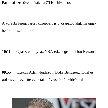
Panamai szélsővel erősített a ZTE – hivatalos
A korábbi ferencvárosi középpályás új csapatot talált magának –
hétfői transzferhíradó
10:11
— Gyász: elhunyt az NBA-edzőlegenda, Don Nelson
09:55
— Czékus Ádám duplázott; Bolla Bendegúz góllal és
gólpasszal segítette csapatát – légióskörkép videókkal