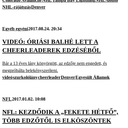
Colorado Avalanche
NHL
Tampa Bay Lightning
NHL-döntő
NHL-rájátszás
Denver
Egyéb egyéni
2017.08.24. 20:34
VIDEÓ: ÓRIÁSI BALHÉ LETT A
CHEERLEADEREK EDZÉSÉBŐL
Bár a 13 éves lány könyörgött, az edzője nem engedett, és
megpróbálta belekényszeríteni.
videó
szurkolólány
cheerleader
Denver
Egyesült Államok
NFL
2017.01.02. 10:08
NFL: KEZDŐDIK A „FEKETE HÉTFŐ”,
TÖBB EDZŐTŐL IS ELKÖSZÖNTEK