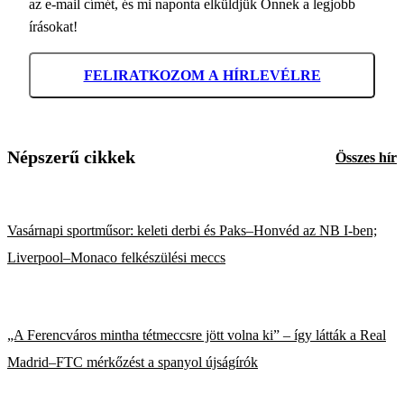
az e-mail címét, és mi naponta elküldjük Önnek a legjobb
írásokat!
FELIRATKOZOM A HÍRLEVÉLRE
Népszerű cikkek
Összes hír
Vasárnapi sportműsor: keleti derbi és Paks–Honvéd az NB I-ben;
Liverpool–Monaco felkészülési meccs
„A Ferencváros mintha tétmeccsre jött volna ki” – így látták a Real
Madrid–FTC mérkőzést a spanyol újságírók