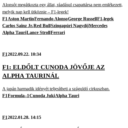
Alonsót megátkozta egy állat, ráadásul csapattársa nem emlékezett,
melyik nap kell ütköznie – F1-legek!
F1
Aston Martin
Fernando Alonso
George Russell
F1-legek
Carlos Sainz Jr.
Red Bull
Szingapúri Nagydíj
Mercedes
Alpha Tauri
Lance Stroll
Ferrari
F1
2022.09.22. 10:34
F1: ELDŐLT CUNODA JÖVŐJE AZ
ALPHA TAURINÁL
A japán harmadik idényét teljesítheti a száguldó cirkuszban.
F1
Formula–1
Cunoda Juki
Alpha Tauri
F1
2022.01.28. 14:15