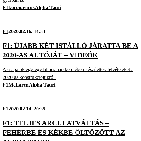
F1
koronavírus
Alpha Tauri
F1
2020.02.16. 14:33
F1: ÚJABB KÉT ISTÁLLÓ JÁRATTA BE A
2020-AS AUTÓJÁT – VIDEÓK
A csapatok egy-egy filmes nap keretében készítettek felvételeket a
2020-as konstrukciójukról.
F1
McLaren
Alpha Tauri
F1
2020.02.14. 20:35
F1: TELJES ARCULATVÁLTÁS –
FEHÉRBE ÉS KÉKBE ÖLTÖZÖTT AZ