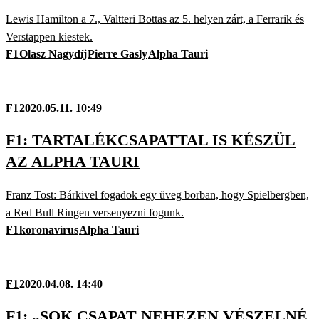
Lewis Hamilton a 7., Valtteri Bottas az 5. helyen zárt, a Ferrarik és
Verstappen kiestek.
F1
Olasz Nagydíj
Pierre Gasly
Alpha Tauri
F1
2020.05.11. 10:49
F1: TARTALÉKCSAPATTAL IS KÉSZÜL
AZ ALPHA TAURI
Franz Tost: Bárkivel fogadok egy üveg borban, hogy Spielbergben,
a Red Bull Ringen versenyezni fogunk.
F1
koronavírus
Alpha Tauri
F1
2020.04.08. 14:40
F1: „SOK CSAPAT NEHEZEN VÉSZELNÉ