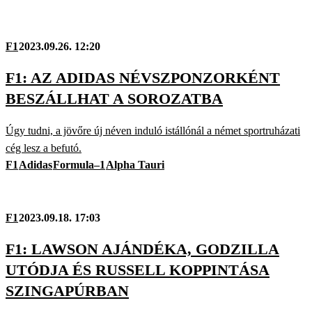
F1
2023.09.26. 12:20
F1: AZ ADIDAS NÉVSZPONZORKÉNT
BESZÁLLHAT A SOROZATBA
Úgy tudni, a jövőre új néven induló istállónál a német sportruházati
cég lesz a befutó.
F1
Adidas
Formula–1
Alpha Tauri
F1
2023.09.18. 17:03
F1: LAWSON AJÁNDÉKA, GODZILLA
UTÓDJA ÉS RUSSELL KOPPINTÁSA
SZINGAPÚRBAN