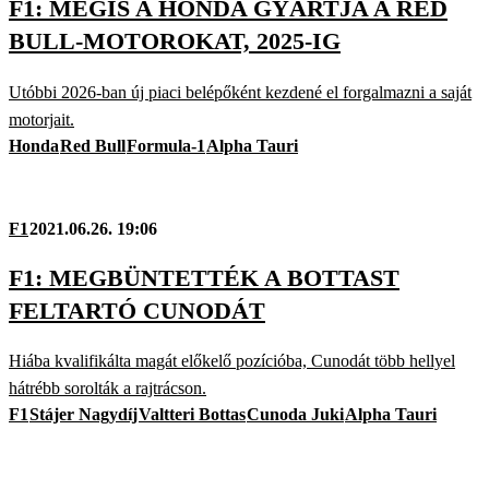
F1: MÉGIS A HONDA GYÁRTJA A RED
BULL-MOTOROKAT, 2025-IG
Utóbbi 2026-ban új piaci belépőként kezdené el forgalmazni a saját
motorjait.
Honda
Red Bull
Formula-1
Alpha Tauri
F1
2021.06.26. 19:06
F1: MEGBÜNTETTÉK A BOTTAST
FELTARTÓ CUNODÁT
Hiába kvalifikálta magát előkelő pozícióba, Cunodát több hellyel
hátrébb sorolták a rajtrácson.
F1
Stájer Nagydíj
Valtteri Bottas
Cunoda Juki
Alpha Tauri