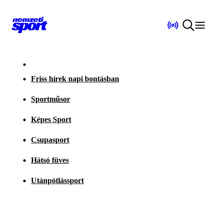
Friss hírek napi bontásban
Sportműsor
Képes Sport
Csupasport
Hátsó füves
Utánpótlássport