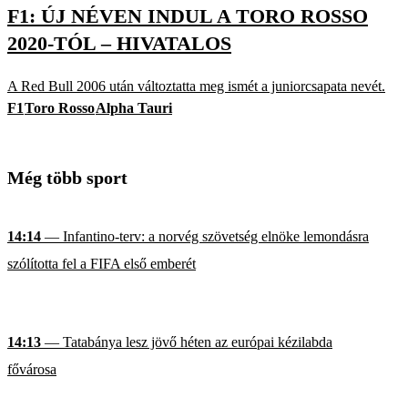
F1: ÚJ NÉVEN INDUL A TORO ROSSO
2020-TÓL – HIVATALOS
A Red Bull 2006 után változtatta meg ismét a juniorcsapata nevét.
F1
Toro Rosso
Alpha Tauri
Még több sport
14:14
— Infantino-terv: a norvég szövetség elnöke lemondásra
szólította fel a FIFA első emberét
14:13
— Tatabánya lesz jövő héten az európai kézilabda
fővárosa