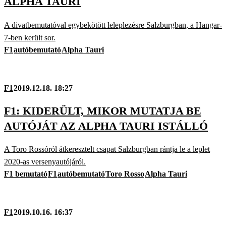
ALPHA TAURI
A divatbemutatóval egybekötött leleplezésre Salzburgban, a Hangar-
7-ben került sor.
F1
autóbemutató
Alpha Tauri
F1
2019.12.18. 18:27
F1: KIDERÜLT, MIKOR MUTATJA BE
AUTÓJÁT AZ ALPHA TAURI ISTÁLLÓ
A Toro Rossóról átkeresztelt csapat Salzburgban rántja le a leplet
2020-as versenyautójáról.
F1 bemutató
F1
autóbemutató
Toro Rosso
Alpha Tauri
F1
2019.10.16. 16:37