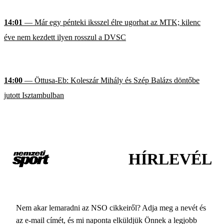
14:01
— Már egy pénteki iksszel élre ugorhat az MTK; kilenc
éve nem kezdett ilyen rosszul a DVSC
14:00
— Öttusa-Eb: Koleszár Mihály és Szép Balázs döntőbe
jutott Isztambulban
HÍRLEVÉL
Nem akar lemaradni az NSO cikkeiről? Adja meg a nevét és
az e-mail címét, és mi naponta elküldjük Önnek a legjobb