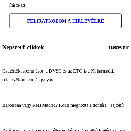
írásokat!
FELIRATKOZOM A HÍRLEVÉLRE
Népszerű cikkek
Összes hír
Csütörtöki sportműsor: a DVSC és az ETO is a Kl harmadik
selejtezőkörében lép pályára
Barcelona vagy Real Madrid? Rodri meghozta a döntést – sajtóhír
Raúl Asencio a Liverpool célkeresztjében; 45 millió fontért vált meg