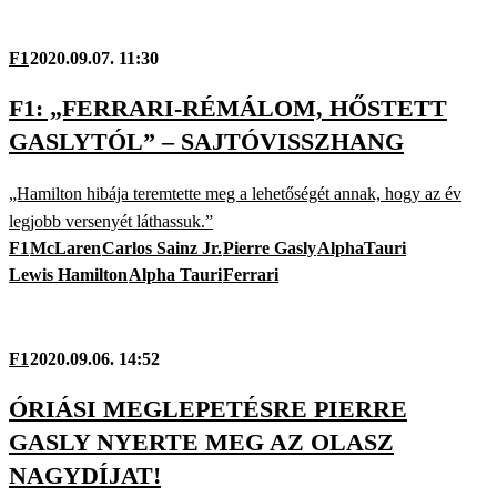
F1
2020.09.07. 11:30
F1: „FERRARI-RÉMÁLOM, HŐSTETT
GASLYTÓL” – SAJTÓVISSZHANG
„Hamilton hibája teremtette meg a lehetőségét annak, hogy az év
legjobb versenyét láthassuk.”
F1
McLaren
Carlos Sainz Jr.
Pierre Gasly
AlphaTauri
Lewis Hamilton
Alpha Tauri
Ferrari
F1
2020.09.06. 14:52
ÓRIÁSI MEGLEPETÉSRE PIERRE
GASLY NYERTE MEG AZ OLASZ
NAGYDÍJAT!