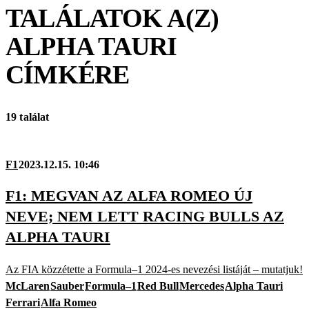
TALÁLATOK A(Z)
ALPHA TAURI
CÍMKÉRE
19 találat
F1
2023.12.15. 10:46
F1: MEGVAN AZ ALFA ROMEO ÚJ
NEVE; NEM LETT RACING BULLS AZ
ALPHA TAURI
Az FIA közzétette a Formula–1 2024-es nevezési listáját – mutatjuk!
McLaren
Sauber
Formula–1
Red Bull
Mercedes
Alpha Tauri
Ferrari
Alfa Romeo