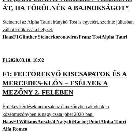
ÁT, HA TÖRÖLNÉK A BAJNOKSÁGOT”
Steinerrel az Alpha Taurit irányító Tost is egyetért, szerinte júliusban
válhat kritikussá a helyzet.
Haas
F1
Günther Steiner
koronavírus
Franz Tost
Alpha Tauri
F1
2020.03.10. 18:02
F1: FELTÖREKVŐ KISCSAPATOK ÉS A
MERCEDES-KLÓN – ESÉLYEK A
MEZŐNY 2. FELÉBEN
Érdekes kérdések nemcsak az élmezőnyben akadnak, a
középmezőnyben is nagy csata jöhet 2020-ban.
Haas
F1
Williams
Ausztrál Nagydíj
Racing Point
Alpha Tauri
Alfa Romeo