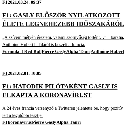
F1
2021.03.24. 09:37
F1: GASLY ELŐSZÖR NYILATKOZOTT
ÉLETE LEGNEHEZEBB IDŐSZAKÁRÓL
„A szívem mélyén éreztem, valami szörnyűség történt…” – barátja,
Anthoine Hubert haláláról is beszélt a francia.
Formula–1
Red Bull
Pierre Gasly
Alpha Tauri
Anthoine Hubert
F1
2021.02.01. 10:05
F1: HATODIK PILÓTAKÉNT GASLY IS
ELKAPTA A KORONAVÍRUST
A 24 éves francia versenyző a Twitteren jelentette be, hogy pozitív
lett a legutóbbi tesztje.
F1
koronavírus
Pierre Gasly
Alpha Tauri