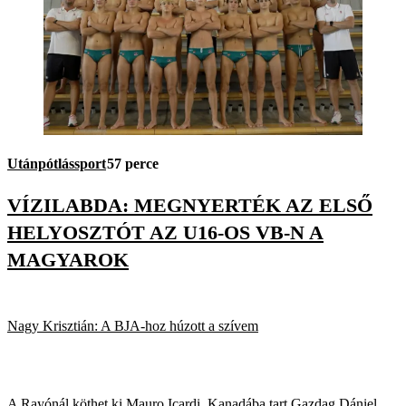
Utánpótlássport
57 perce
VÍZILABDA: MEGNYERTÉK AZ ELSŐ
HELYOSZTÓT AZ U16-OS VB-N A
MAGYAROK
Nagy Krisztián: A BJA-hoz húzott a szívem
A Rayónál köthet ki Mauro Icardi, Kanadába tart Gazdag Dániel