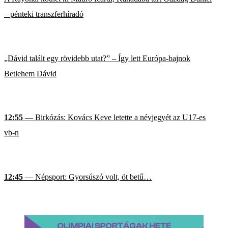
– pénteki transzferhíradó
„Dávid talált egy rövidebb utat?” – Így lett Európa-bajnok
Betlehem Dávid
12:55
— Birkózás: Kovács Keve letette a névjegyét az U17-es
vb-n
12:45
— Népsport: Gyorsúszó volt, öt betű…