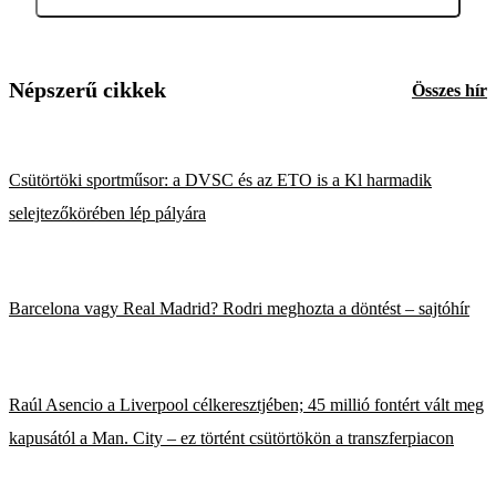
Népszerű cikkek
Összes hír
Csütörtöki sportműsor: a DVSC és az ETO is a Kl harmadik
selejtezőkörében lép pályára
Barcelona vagy Real Madrid? Rodri meghozta a döntést – sajtóhír
Raúl Asencio a Liverpool célkeresztjében; 45 millió fontért vált meg
kapusától a Man. City – ez történt csütörtökön a transzferpiacon