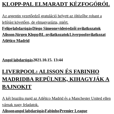
KLOPP-PAL ELMARADT KÉZFOGÓRÓL
Az argentin vezetőedző gratuláció helyett az öltözőbe rohant a
lefújást követően, de elmagyarázta, miért.
Felipe
labdarúgás
Diego Simeone
videó
edzői nyilatkozatok
Alisson
Jürgen Klopp
BL-nyilatkozatok
Liverpool
nyilatkozat
Atlético Madrid
Angol labdarúgás
2021.10.15. 13:44
LIVERPOOL: ALISSON ÉS FABINHO
MADRIDBA REPÜLNEK, KIHAGYJÁK A
BAJNOKIT
A két brazilra majd az Atlético Madrid és a Manchester United ellen
várnak nagy feladatok.
Alisson
angol labdarúgás
Fabinho
Premier League