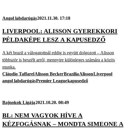
Angol labdarúgás
2021.11.30. 17:18
LIVERPOOL: ALISSON GYEREKKORI
PÉLDAKÉPE LESZ A KAPUSEDZŐ
A két brazil a válogatottnál eddig is együtt dolgozott – Alisson
többször is beszélt arról, mennyire különleges számára a közös
munka.
Cláudio Taffarel
Alisson Becker
Brazília
Alisson
Liverpool
angol labdarúgás
Premier League
kapusedző
Bajnokok Ligája
2021.10.20. 08:49
BL: NEM VAGYOK HÍVE A
KÉZFOGÁSNAK – MONDTA SIMEONE A