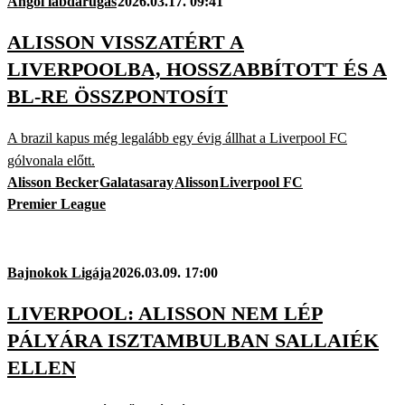
Angol labdarúgás
2026.03.17. 09:41
ALISSON VISSZATÉRT A
LIVERPOOLBA, HOSSZABBÍTOTT ÉS A
BL-RE ÖSSZPONTOSÍT
A brazil kapus még legalább egy évig állhat a Liverpool FC
gólvonala előtt.
Alisson Becker
Galatasaray
Alisson
Liverpool FC
Premier League
Bajnokok Ligája
2026.03.09. 17:00
LIVERPOOL: ALISSON NEM LÉP
PÁLYÁRA ISZTAMBULBAN SALLAIÉK
ELLEN