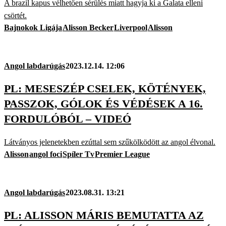
A brazil kapus vélhetően sérülés miatt hagyja ki a Galata elleni
csörtét.
Bajnokok Ligája
Alisson Becker
Liverpool
Alisson
Angol labdarúgás
2023.12.14. 12:06
PL: MESESZÉP CSELEK, KÖTÉNYEK,
PASSZOK, GÓLOK ÉS VÉDÉSEK A 16.
FORDULÓBÓL – VIDEÓ
Látványos jelenetekben ezúttal sem szűkölködött az angol élvonal.
Alisson
angol foci
Spíler Tv
Premier League
Angol labdarúgás
2023.08.31. 13:21
PL: ALISSON MÁRIS BEMUTATTA AZ