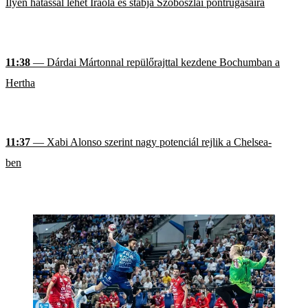
Ilyen hatással lehet Iraola és stábja Szoboszlai pontrúgásaira
11:38
— Dárdai Mártonnal repülőrajttal kezdene Bochumban a
Hertha
11:37
— Xabi Alonso szerint nagy potenciál rejlik a Chelsea-
ben