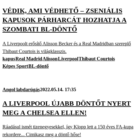
VÉDIK, AMI VÉDHETŐ – ZSENIÁLIS
KAPUSOK PÁRHARCÁT HOZHATJA A
SZOMBATI BL-DÖNTŐ
A Liverpoolt erősítő Alisson Becker és a Real Madridban szereplő
Thibaut Courtois is világklasszis.
kapus
Real Madrid
Alisson
Liverpool
Thibaut Courtois
Képes Sport
BL-döntő
Angol labdarúgás
2022.05.14. 17:35
A LIVERPOOL ÚJABB DÖNTŐT NYERT
MEG A CHELSEA ELLEN!
Ráadásul ismét tizenegyesekkel, így Klopp lett a 150 éves FA-kupa
rekordere... Cimikasz meg a döntő hőse!