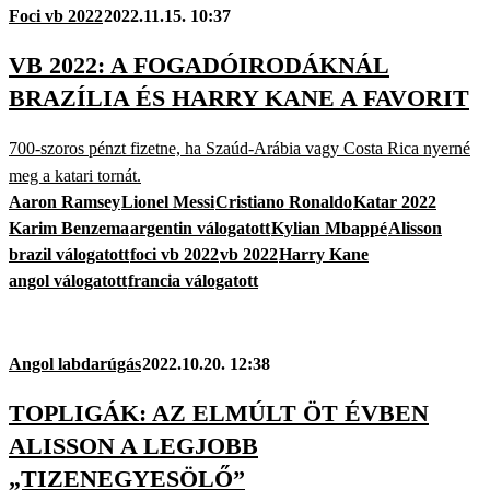
Foci vb 2022
2022.11.15. 10:37
VB 2022: A FOGADÓIRODÁKNÁL
BRAZÍLIA ÉS HARRY KANE A FAVORIT
700-szoros pénzt fizetne, ha Szaúd-Arábia vagy Costa Rica nyerné
meg a katari tornát.
Aaron Ramsey
Lionel Messi
Cristiano Ronaldo
Katar 2022
Karim Benzema
argentin válogatott
Kylian Mbappé
Alisson
brazil válogatott
foci vb 2022
vb 2022
Harry Kane
angol válogatott
francia válogatott
Angol labdarúgás
2022.10.20. 12:38
TOPLIGÁK: AZ ELMÚLT ÖT ÉVBEN
ALISSON A LEGJOBB
„TIZENEGYESÖLŐ”