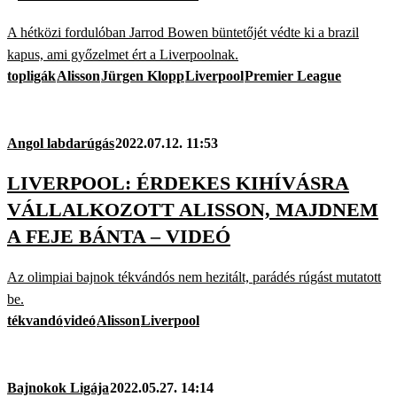
A hétközi fordulóban Jarrod Bowen büntetőjét védte ki a brazil
kapus, ami győzelmet ért a Liverpoolnak.
topligák
Alisson
Jürgen Klopp
Liverpool
Premier League
Angol labdarúgás
2022.07.12. 11:53
LIVERPOOL: ÉRDEKES KIHÍVÁSRA
VÁLLALKOZOTT ALISSON, MAJDNEM
A FEJE BÁNTA – VIDEÓ
Az olimpiai bajnok tékvándós nem hezitált, parádés rúgást mutatott
be.
tékvandó
videó
Alisson
Liverpool
Bajnokok Ligája
2022.05.27. 14:14