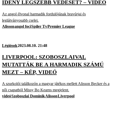
IDÉNY LEGSZEBB VÉDÉSÉT? – VIDEÓ
Az angol élvonal harmadik fordulójának bravúrjai és
leglátványosabb cselei.
Alisson
angol foci
Spíler Tv
Premier League
Légiósok
2023.08.10. 21:48
LIVERPOOL: SZOBOSZLAIVAL
MUTATTÁK BE A HARMADIK SZÁMÚ
MEZT – KÉP, VIDEÓ
A szurkolói találkozón a magyar játékos mellett Alisson Becker és a
női csapatból Missy Bo Kearns megjelent.
videó
Szoboszlai Dominik
Alisson
Liverpool