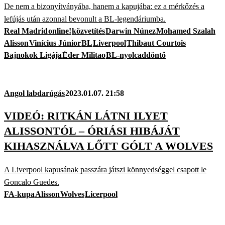
De nem a bizonyítványába, hanem a kapujába: ez a mérkőzés a
lefújás után azonnal bevonult a BL-legendáriumba.
Real Madrid
online!
közvetítés
Darwin Núnez
Mohamed Szalah
Alisson
Vinícius Júnior
BL
Liverpool
Thibaut Courtois
Bajnokok Ligája
Éder Militao
BL-nyolcaddöntő
Angol labdarúgás
2023.01.07. 21:58
VIDEÓ: RITKÁN LÁTNI ILYET
ALISSONTÓL – ÓRIÁSI HIBÁJÁT
KIHASZNÁLVA LŐTT GÓLT A WOLVES
A Liverpool kapusának passzára játszi könnyedséggel csapott le
Goncalo Guedes.
FA-kupa
Alisson
Wolves
Licerpool