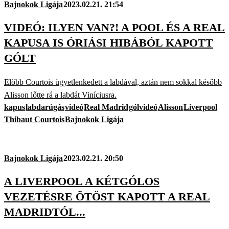
Bajnokok Ligája
2023.02.21. 21:54
VIDEÓ: ILYEN VAN?! A POOL ÉS A REAL
KAPUSA IS ÓRIÁSI HIBÁBÓL KAPOTT
GÓLT
Előbb Courtois ügyetlenkedett a labdával, aztán nem sokkal később
Alisson lőtte rá a labdát Viníciusra.
kapus
labdarúgás
videó
Real Madrid
gólvideó
Alisson
Liverpool
Thibaut Courtois
Bajnokok Ligája
Bajnokok Ligája
2023.02.21. 20:50
A LIVERPOOL A KÉTGÓLOS
VEZETÉSRE ÖTÖST KAPOTT A REAL
MADRIDTÓL...