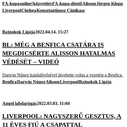
FA-kupa
online!
közvetítés
FA-kupa-döntő
Alisson
Jürgen Klopp
Liverpool
Chelsea
Konsztantinosz Cimikasz
Bajnokok Ligája
2022.04.14. 15:27
BL: MÉG A BENFICA CSATÁRA IS
MEGDICSÉRTE ALISSON HATALMAS
VÉDÉSÉT – VIDEÓ
Darwin Núnez kapáslövésével átvehette volna a vezetést a Benfica.
Benfica
Darwin Núnez
Alisson
Liverpool
Bajnokok Ligája
Angol labdarúgás
2022.03.03. 11:04
LIVERPOOL: NAGYSZERŰ GESZTUS, A
11 ÉVES FIÚ A CSAPATTAL