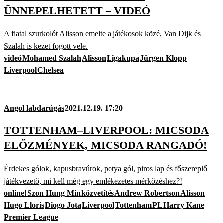
ÜNNEPELHETETT – VIDEÓ
A fiatal szurkolót Alisson emelte a játékosok közé, Van Dijk és
Szalah is kezet fogott vele.
videó
Mohamed Szalah
Alisson
Ligakupa
Jürgen Klopp
Liverpool
Chelsea
Angol labdarúgás
2021.12.19. 17:20
TOTTENHAM–LIVERPOOL: MICSODA
ELŐZMÉNYEK, MICSODA RANGADÓ!
Érdekes gólok, kapusbravúrok, potya gól, piros lap és főszereplő
játékvezető, mi kell még egy emlékezetes mérkőzéshez?!
online!
Szon Hung Min
közvetítés
Andrew Robertson
Alisson
Hugo Lloris
Diogo Jota
Liverpool
Tottenham
PL
Harry Kane
Premier League