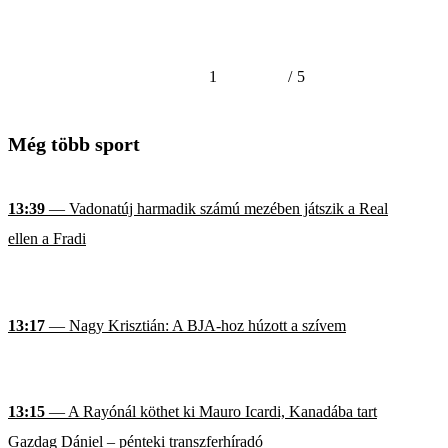
1
/
5
Még több sport
13:39
— Vadonatúj harmadik számú mezében játszik a Real
ellen a Fradi
13:17
— Nagy Krisztián: A BJA-hoz húzott a szívem
13:15
— A Rayónál köthet ki Mauro Icardi, Kanadába tart
Gazdag Dániel – pénteki transzferhíradó