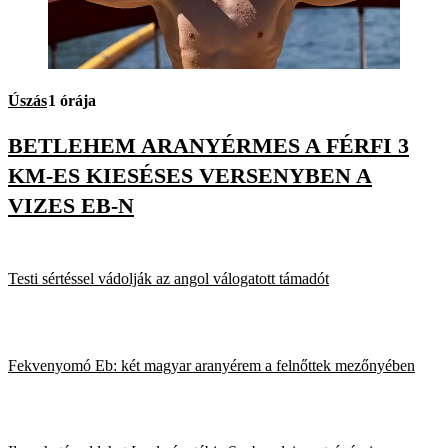
Úszás
1 órája
BETLEHEM ARANYÉRMES A FÉRFI 3
KM-ES KIESÉSES VERSENYBEN A
VIZES EB-N
Testi sértéssel vádolják az angol válogatott támadót
Fekvenyomó Eb: két magyar aranyérem a felnőttek mezőnyében