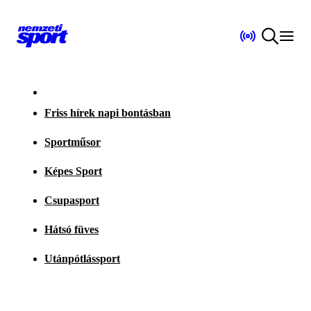
Friss hírek napi bontásban
Sportműsor
Képes Sport
Csupasport
Hátsó füves
Utánpótlássport