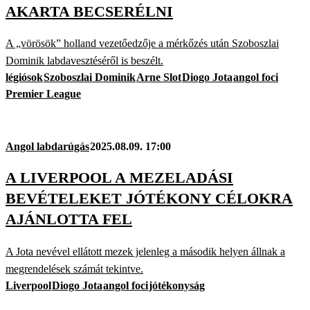
AKARTA BECSERÉLNI
A „vörösök” holland vezetőedzője a mérkőzés után Szoboszlai
Dominik labdavesztéséről is beszélt.
légiósok
Szoboszlai Dominik
Arne Slot
Diogo Jota
angol foci
Premier League
Angol labdarúgás
2025.08.09. 17:00
A LIVERPOOL A MEZELADÁSI
BEVÉTELEKET JÓTÉKONY CÉLOKRA
AJÁNLOTTA FEL
A Jota nevével ellátott mezek jelenleg a második helyen állnak a
megrendelések számát tekintve.
Liverpool
Diogo Jota
angol foci
jótékonyság