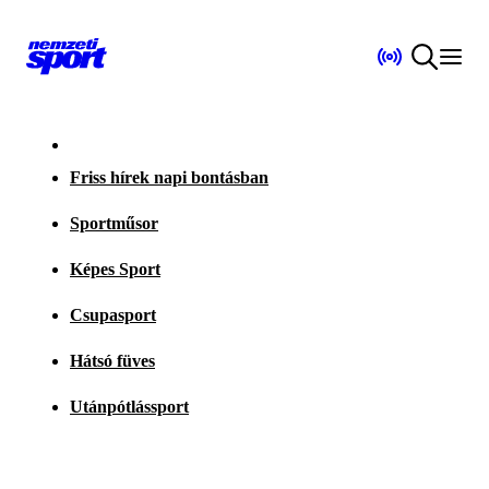
Friss hírek napi bontásban
Sportműsor
Képes Sport
Csupasport
Hátsó füves
Utánpótlássport