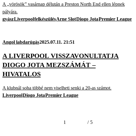
A „vörösök” vasárnap délután a Preston North End ellen lépnek
pályára.
gyász
Liverpool
felkészülés
Arne Slot
Diogo Jota
Premier League
Angol labdarúgás
2025.07.11. 21:51
A LIVERPOOL VISSZAVONULTATJA
DIOGO JOTA MEZSZÁMÁT –
HIVATALOS
A klubnál soha többé nem viselheti senki a 20-as számot.
Liverpool
Diogo Jota
Premier League
1
/
5