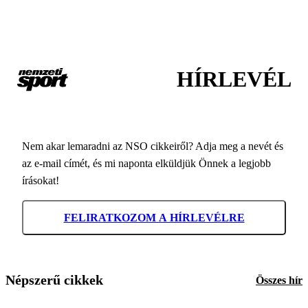
HÍRLEVÉL
Nem akar lemaradni az NSO cikkeiről? Adja meg a nevét és
az e-mail címét, és mi naponta elküldjük Önnek a legjobb
írásokat!
FELIRATKOZOM A HÍRLEVÉLRE
Népszerű cikkek
Összes hír