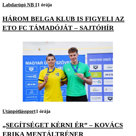
Labdarúgó NB I
1 órája
HÁROM BELGA KLUB IS FIGYELI AZ
ETO FC TÁMADÓJÁT – SAJTÓHÍR
Utánpótlássport
1 órája
„SEGÍTSÉGET KÉRNI ÉR” – KOVÁCS
ERIKA MENTÁLTRÉNER