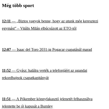
Még több sport
12:11
— „Biztos vagyok benne, hogy az utunk még keresztezi
egymást” – Vitális Milán elbúcsúzott az ETO-tól
12:07
— Isaac del Toro 2031-ig Pogacar csapatánál marad
11:52
— Gyász: halálra verték a telefonjáért az ugandai
rekordbajnok csapatkapitányát
11:51
— A Pókember könnyfakasztó jelenetét felhasználva
jelentette be új kapusát a Burnley