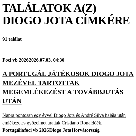
TALÁLATOK A(Z)
DIOGO JOTA
CÍMKÉRE
91 találat
Foci vb 2026
2026.07.03. 04:30
A PORTUGÁL JÁTÉKOSOK DIOGO JOTA
MEZÉVEL TARTOTTAK
MEGEMLÉKEZÉST A TOVÁBBJUTÁS
UTÁN
Napra pontosan egy évvel Diogo Jota és André Silva halála után
emlékezetes győzelmet arattak Cristiano Ronaldóék.
Portugália
foci vb 2026
Diogo Jota
Horvátország