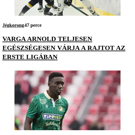
Jégkorong
47 perce
VARGA ARNOLD TELJESEN
EGÉSZSÉGESEN VÁRJA A RAJTOT AZ
ERSTE LIGÁBAN