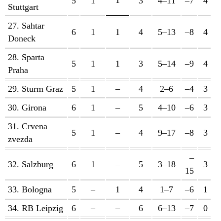
1
5
1
3
4–11
–7
4
Stuttgart
27. Sahtar
6
1
1
4
5–13
–8
4
Doneck
28. Sparta
5
1
1
3
5–14
–9
4
Praha
29. Sturm Graz
5
1
–
4
2–6
–4
3
30. Girona
6
1
–
5
4–10
–6
3
31. Crvena
5
1
–
4
9–17
–8
3
zvezda
–
32. Salzburg
6
1
–
5
3–18
3
15
33. Bologna
5
–
1
4
1–7
–6
1
34. RB Leipzig
6
–
–
6
6–13
–7
0