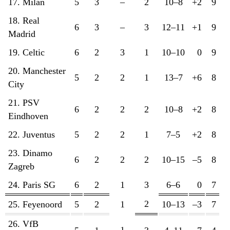
17. Milan
5
3
–
2
10–8
+2
9
18. Real
6
3
–
3
12–11
+1
9
Madrid
19. Celtic
6
2
3
1
10–10
0
9
20. Manchester
5
2
2
1
13–7
+6
8
City
21. PSV
6
2
2
2
10–8
+2
8
Eindhoven
22. Juventus
5
2
2
1
7–5
+2
8
23. Dinamo
6
2
2
2
10–15
–5
8
Zagreb
24. Paris SG
6
2
1
3
6–6
0
7
2
25. Feyenoord
5
2
1
10–13
–3
7
26. VfB