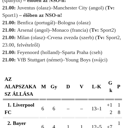
(spanyol)
– élőben az NSO-n!
21.00:
Juventus (olasz)–Manchester City (angol) (
Tv:
Sport1)
– élőben az NSO-n!
21.00:
Benfica (portugál)–Bologna (olasz)
21.00:
Arsenal (angol)–Monaco (francia) (
Tv:
Sport2)
21.00:
Milan (olasz)–Crvena zvezda (szerb) (
Tv:
Sport2,
23.00, felvételről)
21.00:
Feyenoord (holland)–Sparta Praha (cseh)
21.00:
VfB Stuttgart (német)–Young Boys (svájci)
AZ
G
ALAPSZAKA
M
Gy
D
V
L-K
P
k
SZ ÁLLÁSA
1. Liverpool
+1
1
6
6
–
–
13–1
FC
2
8
2. Bayer
1
6
4
1
1
12–5
+7