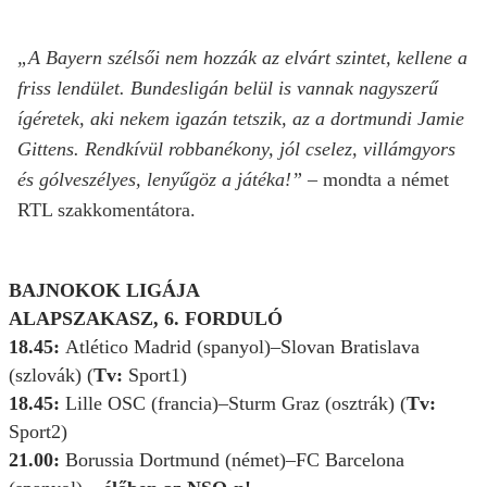
„A Bayern szélsői nem hozzák az elvárt szintet, kellene a
friss lendület. Bundesligán belül is vannak nagyszerű
ígéretek, aki nekem igazán tetszik, az a dortmundi Jamie
Gittens. Rendkívül robbanékony, jól cselez, villámgyors
és gólveszélyes, lenyűgöz a játéka!”
– mondta a német
RTL szakkomentátora.
BAJNOKOK LIGÁJA
ALAPSZAKASZ, 6. FORDULÓ
18.45:
Atlético Madrid (spanyol)–Slovan Bratislava
(szlovák) (
Tv:
Sport1)
18.45:
Lille OSC (francia)–Sturm Graz (osztrák) (
Tv:
Sport2)
21.00:
Borussia Dortmund (német)–FC Barcelona