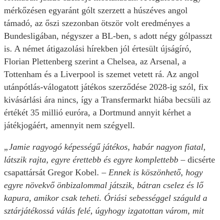
mérkőzésen egyaránt gólt szerzett a húszéves angol
támadó, az őszi szezonban ötször volt eredményes a
Bundesligában, négyszer a BL-ben, s adott négy gólpasszt
is. A német átigazolási hírekben jól értesült újságíró,
Florian Plettenberg szerint a Chelsea, az Arsenal, a
Tottenham és a Liverpool is szemet vetett rá. Az angol
utánpótlás-válogatott játékos szerződése 2028-ig szól, fix
kivásárlási ára nincs, így a Transfermarkt hiába becsüli az
értékét 35 millió euróra, a Dortmund annyit kérhet a
játékjogáért, amennyit nem szégyell.
„Jamie ragyogó képességű játékos, habár nagyon fiatal,
látszik rajta, egyre érettebb és egyre komplettebb
– dicsérte
csapattársát Gregor Kobel. –
Ennek is köszönhető, hogy
egyre növekvő önbizalommal játszik, bátran cselez és lő
kapura, amikor csak teheti. Óriási sebességgel száguld a
sztárjátékossá válás felé, úgyhogy izgatottan várom, mit