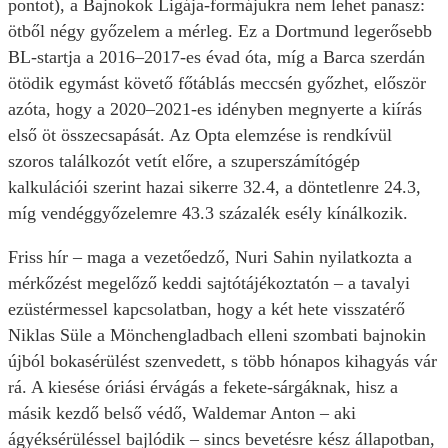
pontot), a Bajnokok Ligája-formájukra nem lehet panasz:
ötből négy győzelem a mérleg. Ez a Dortmund legerősebb
BL-startja a 2016–2017-es évad óta, míg a Barca szerdán
ötödik egymást követő főtáblás meccsén győzhet, először
azóta, hogy a 2020–2021-es idényben megnyerte a kiírás
első öt összecsapását. Az Opta elemzése is rendkívül
szoros találkozót vetít előre, a szuperszámítógép
kalkulációi szerint hazai sikerre 32.4, a döntetlenre 24.3,
míg vendéggyőzelemre 43.3 százalék esély kínálkozik.
Friss hír – maga a vezetőedző, Nuri Sahin nyilatkozta a
mérkőzést megelőző keddi sajtótájékoztatón – a tavalyi
ezüst­érmessel kapcsolatban, hogy a két hete visszatérő
Niklas Süle a Mönchen­gladbach elleni szombati bajnokin
újból bokasérülést szenvedett, s több hónapos kihagyás vár
rá. A kiesése óriási érvágás a fekete-sárgáknak, hisz a
másik kezdő belső védő, Waldemar Anton – aki
ágyéksérüléssel bajlódik – sincs bevetésre kész állapotban,