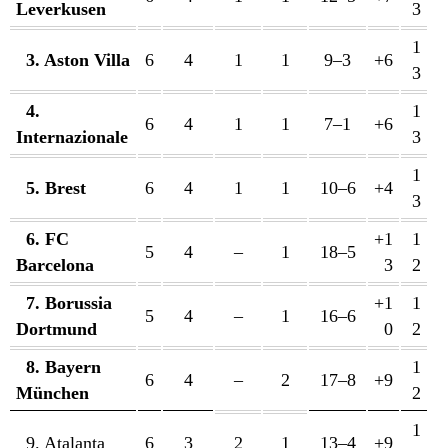
Leverkusen
3
1
3. Aston Villa
6
4
1
1
9–3
+6
3
4.
1
6
4
1
1
7–1
+6
Internazionale
3
1
5. Brest
6
4
1
1
10–6
+4
3
6. FC
+1
1
5
4
–
1
18–5
Barcelona
3
2
7. Borussia
+1
1
5
4
–
1
16–6
Dortmund
0
2
8. Bayern
1
6
4
–
2
17–8
+9
München
2
1
9. Atalanta
6
3
2
1
13–4
+9