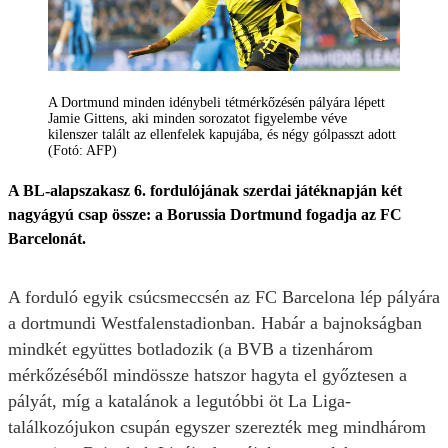
A Dortmund minden idénybeli tétmérkőzésén pályára lépett
Jamie Gittens, aki minden sorozatot figyelembe véve
kilenszer talált az ellenfelek kapujába, és négy gólpasszt adott
(Fotó: AFP)
A BL-alapszakasz 6. fordulójának szerdai játéknapján két
nagyágyú csap össze: a Borussia Dortmund fogadja az FC
Barcelonát.
A forduló egyik csúcsmeccsén az FC Barcelona lép pályára
a dortmundi Westfalenstadionban. Habár a bajnokságban
mindkét együttes botladozik (a BVB a tizenhárom
mérkőzéséből mindössze hatszor hagyta el győztesen a
pályát, míg a katalánok a legutóbbi öt La Liga-
találkozójukon csupán egyszer szerezték meg mindhárom