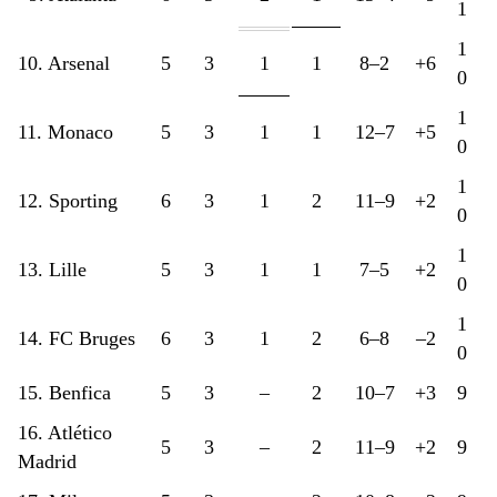
1
1
10. Arsenal
5
3
1
1
8–2
+6
0
1
11. Monaco
5
3
1
1
12–7
+5
0
1
12. Sporting
6
3
1
2
11–9
+2
0
1
13. Lille
5
3
1
1
7–5
+2
0
1
14. FC Bruges
6
3
1
2
6–8
–2
0
15. Benfica
5
3
–
2
10–7
+3
9
16. Atlético
5
3
–
2
11–9
+2
9
Madrid