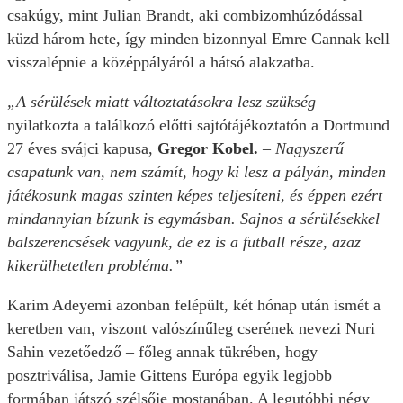
csakúgy, mint Julian Brandt, aki combizomhúzódással
küzd három hete, így minden bizonnyal Emre Cannak kell
visszalépnie a középpályáról a hátsó alakzatba.
„A sérülések miatt változtatásokra lesz szükség
–
nyilatkozta a találkozó előtti sajtótájékoztatón a Dortmund
27 éves svájci kapusa,
Gregor Kobel.
–
Nagyszerű
csapatunk van, nem számít, hogy ki lesz a pályán, minden
játékosunk magas szinten képes teljesíteni, és éppen ezért
mindannyian bízunk is egymásban. Sajnos a sérülésekkel
balszerencsések vagyunk, de ez is a futball része, azaz
kikerülhetetlen probléma.”
Karim Adeyemi azonban felépült, két hónap után ismét a
keretben van, viszont valószínűleg cserének nevezi Nuri
Sahin vezetőedző – főleg annak tükrében, hogy
posztriválisa, Jamie Gittens Európa egyik legjobb
formában játszó szélsője mostanában. A legutóbbi négy