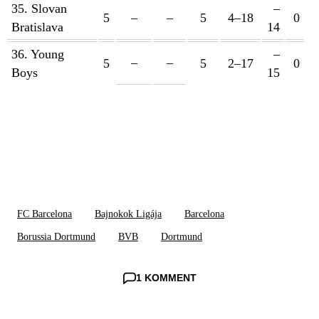
35. Slovan
–
5
–
–
5
4–18
0
Bratislava
14
36. Young
–
–
–
5
5
2–17
0
Boys
15
FC Barcelona
Bajnokok Ligája
Barcelona
Borussia Dortmund
BVB
Dortmund
1 KOMMENT