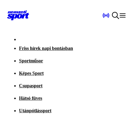
Friss hírek napi bontásban
Sportműsor
Képes Sport
Csupasport
Hátsó füves
Utánpótlássport