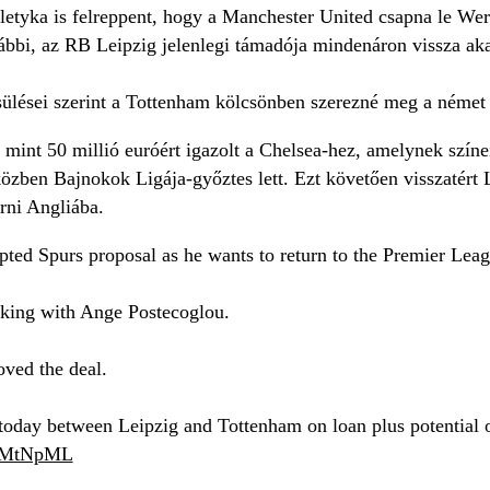
etyka is felreppent, hogy a Manchester United csapna le Wern
bbi, az RB Leipzig jelenlegi támadója mindenáron vissza akar 
lései szerint a Tottenham kölcsönben szerezné meg a német vá
int 50 millió euróért igazolt a Chelsea-hez, amelynek színeib
 közben Bajnokok Ligája-győztes lett. Ezt követően visszatért
rni Angliába.
ted Spurs proposal as he wants to return to the Premier Leag
king with Ange Postecoglou.
oved the deal.
today between Leipzig and Tottenham on loan plus potential o
FmMtNpML