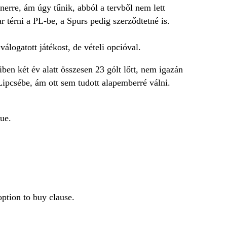
erre, ám úgy tűnik, abból a tervből nem lett
térni a PL-be, a Spurs pedig szerződtetné is.
logatott játékost, de vételi opcióval.
en két év alatt összesen 23 gólt lőtt, nem igazán
 Lipcsébe, ám ott sem tudott alapemberré válni.
ue.
ption to buy clause.