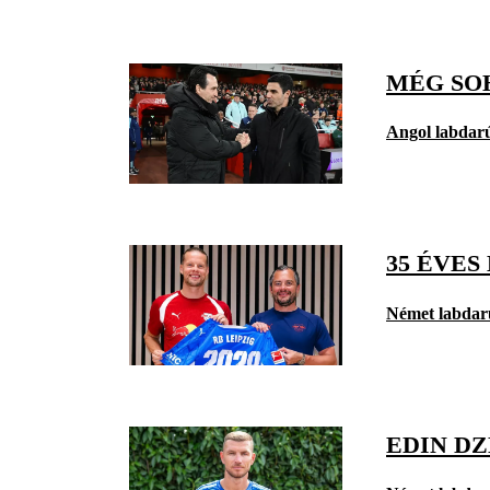
MÉG SO
Angol labdar
35 ÉVES
Német labdar
EDIN D