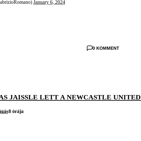
abrizioRomano)
January 6, 2024
0 KOMMENT
AS JAISSLE LETT A NEWCASTLE UNITE
úgás
8 órája