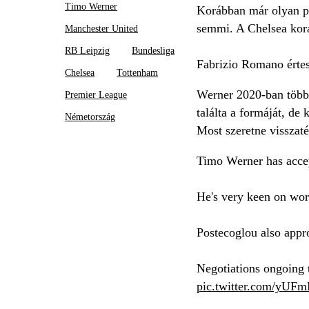
Timo Werner
Korábban már olyan pl
semmi. A Chelsea korá
Manchester United
RB Leipzig
Bundesliga
Fabrizio Romano értesü
Chelsea
Tottenham
Werner 2020-ban több m
Premier League
találta a formáját, de
Németország
Most szeretne visszaté
Timo Werner has accep
He's very keen on wor
Postecoglou also appr
Negotiations ongoing 
pic.twitter.com/yU