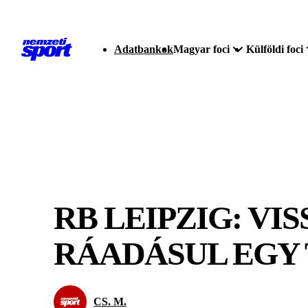
Adatbankok
Magyar foci
Külföldi foci
RB LEIPZIG: VI
RÁADÁSUL EGY 
CS. M.