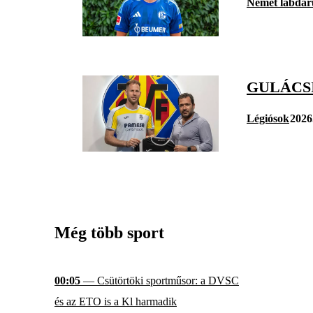
Német labdar
GULÁCSI
Légiósok
2026
Még több sport
00:05
— Csütörtöki sportműsor: a DVSC
és az ETO is a Kl harmadik