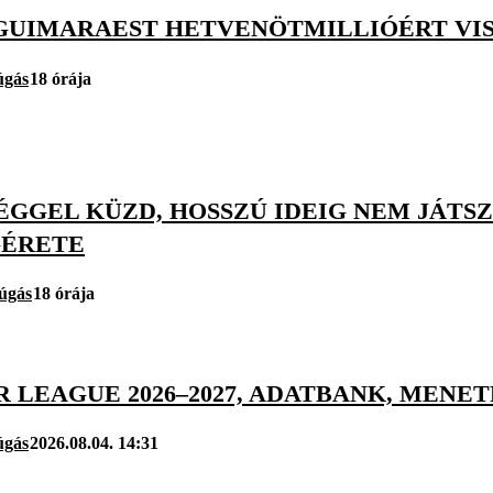
GUIMARAEST HETVENÖTMILLIÓÉRT VISZ
úgás
18 órája
ÉGGEL KÜZD, HOSSZÚ IDEIG NEM JÁTS
GÉRETE
úgás
18 órája
R LEAGUE 2026–2027, ADATBANK, MEN
úgás
2026.08.04. 14:31