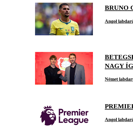
BRUNO 
Angol labdar
BETEGS
NAGY Í
Német labdar
PREMIE
Angol labdar