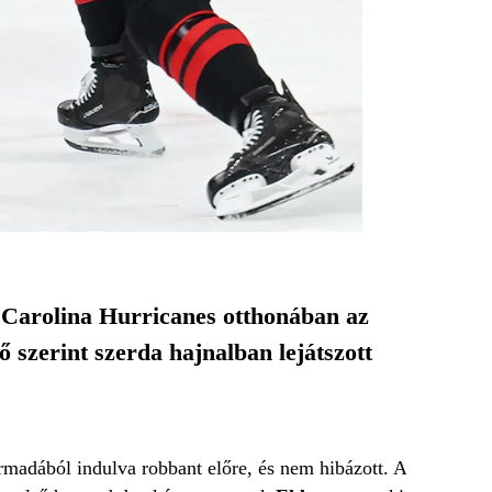
a Carolina Hurricanes otthonában az
szerint szerda hajnalban lejátszott
armadából indulva robbant előre, és nem hibázott. A