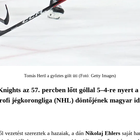
Tomás Hertl a győztes gólt üti (Fotó: Getty Images)
nights az 57. percben lőtt góllal 5–4-re nyert 
rofi jégkorongliga (NHL) döntőjének magyar idő 
l vezetést szereztek a hazaiak, a dán
Nikolaj Ehlers
saját h