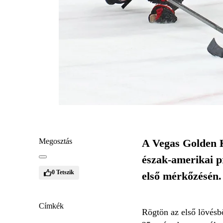
Megosztás
A Vegas Golden K
észak-amerikai p
0
Tetszik
első mérkőzésén.
Címkék
Rögtön az első lövésbő