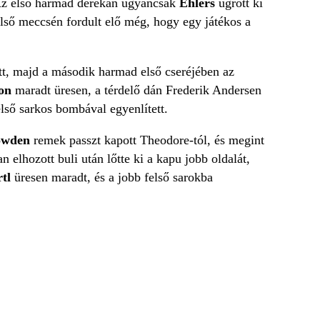
 Az első harmad derekán ugyancsak
Ehlers
ugrott ki
első meccsén fordult elő még, hogy egy játékos a
ett, majd a második harmad első cseréjében az
son
maradt üresen, a térdelő dán Frederik Andersen
első sarkos bombával egyenlített.
owden
remek passzt kapott Theodore-tól, és megint
 elhozott buli után lőtte ki a kapu jobb oldalát,
rtl
üresen maradt, és a jobb felső sarokba