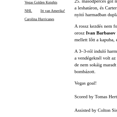
25. másodperces gól m
Vegas Golden Knights
a leshatáron, és Carte
NHL
Itt van Amerika!
nyitó harmadban duplá
Carolina Hurricanes
A rossz kezdés nem f
orosz
Ivan Barbasov
mellett lőtt a kapuba,
A 3–3-ról induló har
a vendégeknél volt az
de nem sokáig maradt 
bombázott.
Vegas goal!
Scored by Tomas Hertl
Assisted by Colton Si