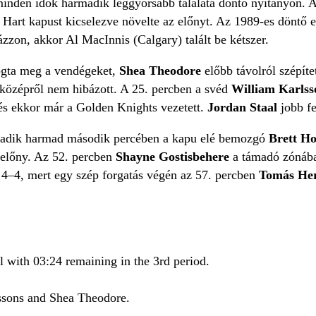
inden idők harmadik leggyorsabb találata döntő nyitányon.
r Hart kapust kicselezve növelte az előnyt. Az 1989-es döntő 
zzon, akkor Al MacInnis (Calgary) talált be kétszer.
ogta meg a vendégeket,
Shea Theodore
előbb távolról szépít
középről nem hibázott. A 25. percben a svéd
William Karls
 és ekkor már a Golden Knights vezetett.
Jordan Staal
jobb f
madik harmad második percében a kapu elé bemozgó
Brett H
 előny. Az 52. percben
Shayne Gostisbehere
a támadó zónában
4–4, mert egy szép forgatás végén az 57. percben
Tomás He
 with 03:24 remaining in the 3rd period.
ssons and Shea Theodore.