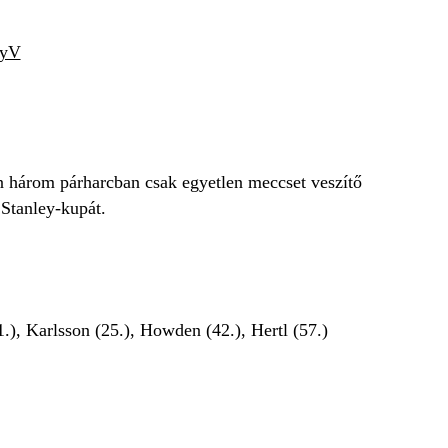
9yV
n három párharcban csak egyetlen meccset veszítő
Stanley-kupát.
21.), Karlsson (25.), Howden (42.), Hertl (57.)