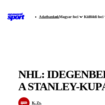
Adatbankok
Magyar foci
Külföldi foci
NHL: IDEGENBEL
A STANLEY-KUP
K. Zs.