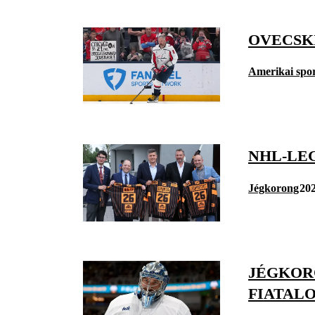
OVECSK
Amerikai spo
NHL-LE
Jégkorong
202
JÉGKOR
FIATAL