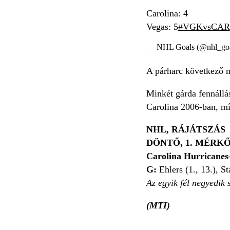
Carolina: 4
Vegas: 5
#VGKvsCAR
— NHL Goals (@nhl_goa
A párharc következő m
Minkét gárda fennállá
Carolina 2006-ban, mí
NHL, RÁJÁTSZÁS
DÖNTŐ, 1. MÉRK
Carolina Hurricanes–
G:
Ehlers (1., 13.), S
Az egyik fél negyedik 
(MTI)