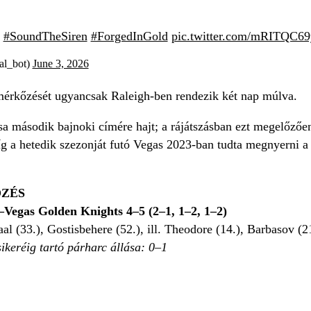
#SoundTheSiren
#ForgedInGold
pic.twitter.com/mRITQC6
l_bot)
June 3, 2026
érkőzését ugyancsak Raleigh-ben rendezik két nap múlva.
sa második bajnoki címére hajt; a rájátszásban ezt megelőzőe
g a hetedik szezonját futó Vegas 2023-ban tudta megnyerni a 
ŐZÉS
Vegas Golden Knights 4–5 (2–1, 1–2, 1–2)
taal (33.), Gostisbehere (52.), ill. Theodore (14.), Barbasov (
sikeréig tartó párharc állása: 0–1