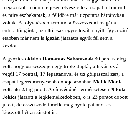
megszokott módon teljesen elvesztette a csapat a kontrollt
és mire észbekaptak, a félidőre már tízpontos hátrányban
voltak. A folytatásban sem tudta összeszedni magát a
coloradói gárda, az olló csak egyre tovább nyílt, így a záró
etapban már nem is igazán játszatta egyik fél sem a
kezdőit.
A győztes oldalon
Domantas Sabonisnak
30 perc is elég
volt, hogy összeszedjen egy triple-duplát, a litván sztár
végül 17 ponttal, 17 lepattanóval és tíz gólpasszal zárt, a
csapat legeredményesebb dobója azonban
Malik Monk
volt, aki 23-ig jutott. A címvédőnél természetesen
Nikola
Jokics
játszott a legkiemelkedőbben, ő is 23 pontot dobott
jutott, de összeszedett mellé még nyolc pattanót és
kiosztott hét asszisztot is.