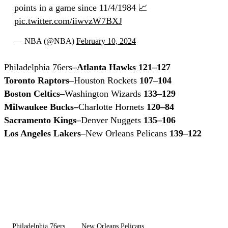
points in a game since 11/4/1984 📈
pic.twitter.com/iiwvzW7BXJ
— NBA (@NBA)
February 10, 2024
Philadelphia 76ers
–Atlanta Hawks 121–127
Toronto Raptors–
Houston Rockets
107–104
Boston Celtics–
Washington Wizards
133–129
Milwaukee Bucks–
Charlotte Hornets
120–84
Sacramento Kings–
Denver Nuggets
135–106
Los Angeles Lakers–
New Orleans Pelicans
139–122
Philadelphia 76ers
New Orleans Pelicans