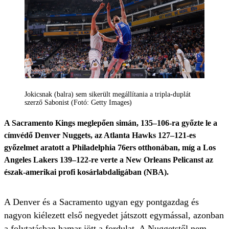
Jokicsnak (balra) sem sikerült megállítania a tripla-duplát
szerző Sabonist (Fotó: Getty Images)
A Sacramento Kings meglepően simán, 135–106-ra győzte le a
címvédő Denver Nuggets, az Atlanta Hawks 127–121-es
győzelmet aratott a Philadelphia 76ers otthonában, míg a Los
Angeles Lakers 139–122-re verte a New Orleans Pelicanst az
észak-amerikai profi kosárlabdaligában (NBA).
A Denver és a Sacramento ugyan egy pontgazdag és
nagyon kiélezett első negyedet játszott egymással, azonban
a folytatásban hamar jött a fordulat. A Nuggetstől nem