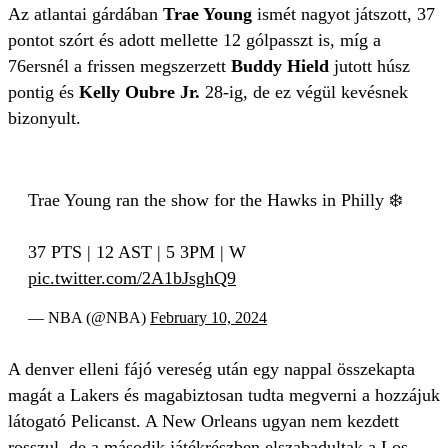
Az atlantai gárdában
Trae Young
ismét nagyot játszott, 37
pontot szórt és adott mellette 12 gólpasszt is, míg a
76ersnél a frissen megszerzett
Buddy Hield
jutott húsz
pontig és
Kelly Oubre Jr.
28-ig, de ez végül kevésnek
bizonyult.
Trae Young ran the show for the Hawks in Philly ❄️
37 PTS | 12 AST | 5 3PM | W
pic.twitter.com/2A1bJsghQ9
— NBA (@NBA)
February 10, 2024
A denver elleni fájó vereség után egy nappal összekapta
magát a Lakers és magabiztosan tudta megverni a hozzájuk
látogató Pelicanst. A New Orleans ugyan nem kezdett
rosszul, de a második játékrészben elszabadultak a Los