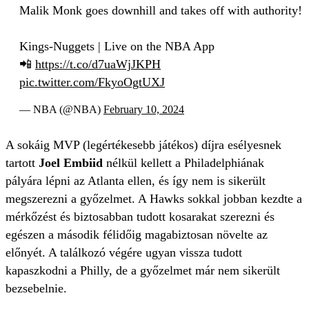
Malik Monk goes downhill and takes off with authority!
Kings-Nuggets | Live on the NBA App
📲
https://t.co/d7uaWjJKPH
pic.twitter.com/FkyoOgtUXJ
— NBA (@NBA)
February 10, 2024
A sokáig MVP (legértékesebb játékos) díjra esélyesnek
tartott
Joel Embiid
nélkül kellett a Philadelphiának
pályára lépni az Atlanta ellen, és így nem is sikerült
megszerezni a győzelmet. A Hawks sokkal jobban kezdte a
mérkőzést és biztosabban tudott kosarakat szerezni és
egészen a második félidőig magabiztosan növelte az
előnyét. A találkozó végére ugyan vissza tudott
kapaszkodni a Philly, de a győzelmet már nem sikerült
bezsebelnie.