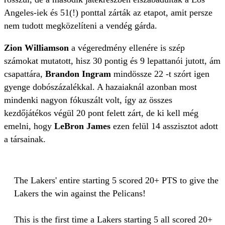
Angeles-iek és 51(!) ponttal zárták az etapot, amit persze
nem tudott megközelíteni a vendég gárda.
Zion Williamson
a végeredmény ellenére is szép
számokat mutatott, hisz 30 pontig és 9 lepattanói jutott, ám
csapattára,
Brandon Ingram
mindössze 22 -t szórt igen
gyenge dobószázalékkal. A hazaiaknál azonban most
mindenki nagyon fókuszált volt, így az összes
kezdőjátékos végül 20 pont felett zárt, de ki kell még
emelni, hogy
LeBron James
ezen felül 14 asszisztot adott
a társainak.
The Lakers' entire starting 5 scored 20+ PTS to give the
Lakers the win against the Pelicans!
This is the first time a Lakers starting 5 all scored 20+