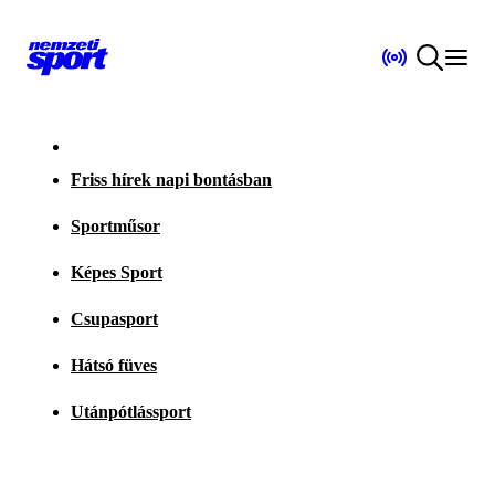
Friss hírek napi bontásban
Sportműsor
Képes Sport
Csupasport
Hátsó füves
Utánpótlássport