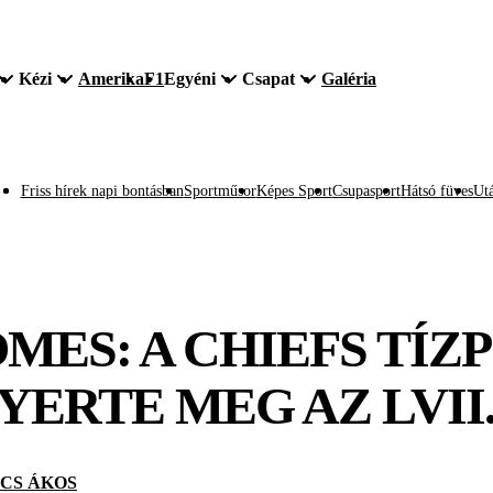
Kézi
Amerika
F1
Egyéni
Csapat
Galéria
Friss hírek napi bontásban
Sportműsor
Képes Sport
Csupasport
Hátsó füves
Utá
ES: A CHIEFS TÍZ
ERTE MEG AZ LVII
CS ÁKOS