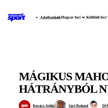
Adatbankok
Magyar foci
Külföldi foci
MÁGIKUS MAHOM
HÁTRÁNYBÓL NY
Kovács Attila
Sári Roland
DÓ