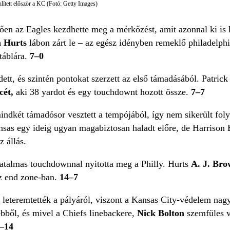
lített először a KC (Fotó: Getty Images)
ően az Eagles kezdhette meg a mérkőzést, amit azonnal ki is 
n Hurts
lábon zárt le – az egész idényben remeklő philadelphi
 táblára.
7–0
ett, és szintén pontokat szerzett az első támadásából. Patri
cét,
aki 38 yardot és egy touchdownt hozott össze.
7–7
ndkét támadósor vesztett a tempójából, így nem sikerült foly
nsas egy ideig ugyan magabiztosan haladt előre, de Harrison 
z állás.
talmas touchdownnal nyitotta meg a Philly. Hurts
A. J. Br
z end zone-ban.
14–7
teremtették a pályáról, viszont a Kansas City-védelem nagyot
ebből, és mivel a Chiefs linebackere,
Nick Bolton
szemfüles vo
–14