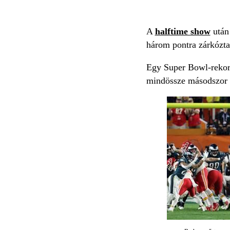
A
halftime show
után
három pontra zárkózt
Egy Super Bowl-rekord
mindössze másodszor 