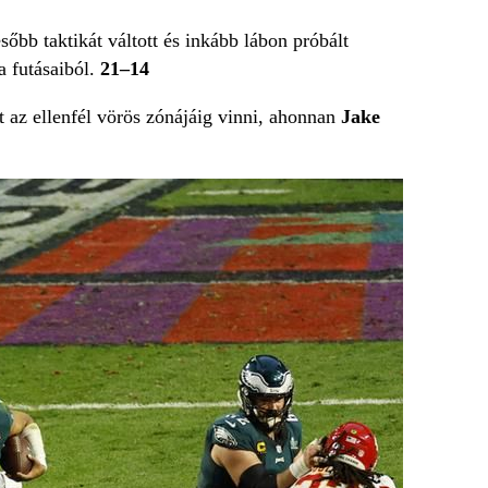
őbb taktikát váltott és inkább lábon próbált
a futásaiból.
21–14
zt az ellenfél vörös zónájáig vinni, ahonnan
Jake