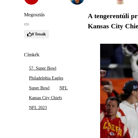
Megosztás
A tengerentúli p
Kansas City Chief
0
Tetszik
Címkék
57. Super Bowl
Philadelphia Eagles
Super Bowl
NFL
Kansas City Chiefs
NFL 2023