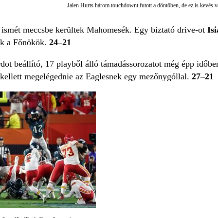
Jalen Hurts három touchdownt futott a döntőben, de ez is kevés v
 ismét meccsbe kerültek Mahomesék. Egy biztató drive-ot
Isi
ak a Főnökök.
24–21
ot beállító, 17 playből álló támadássorozatot még épp időbe
kellett megelégednie az Eaglesnek egy mezőnygóllal.
27–21