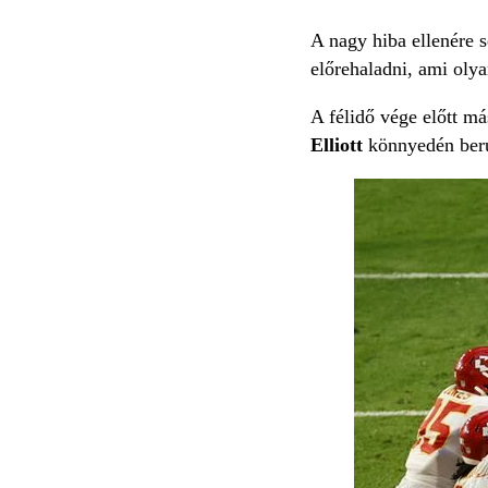
A nagy hiba ellenére s
előrehaladni, ami olya
A félidő vége előtt má
Elliott
könnyedén berú