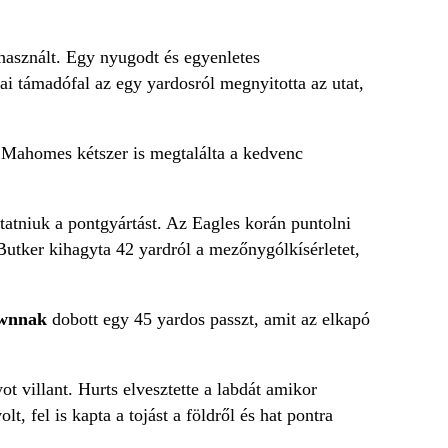
használt. Egy nyugodt és egyenletes
ai támadófal az egy yardosról megnyitotta az utat,
ck Mahomes kétszer is megtalálta a kedvenc
tatniuk a pontgyártást. Az Eagles korán puntolni
Butker kihagyta 42 yardról a mezőnygólkísérletet,
ownnak
dobott egy 45 yardos passzt, amit az elkapó
 villant. Hurts elvesztette a labdát amikor
lt, fel is kapta a tojást a földről és hat pontra