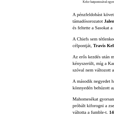
Kelce hatpontosával egyen
A pénzfeldobást követ
támadósorozatot
Jale
és feltette a Sasokat a
A Chiefs sem tétlenked
célpontját,
Travis Kel
Az erős kezdés után mi
kényszerült, míg a Ka
szóval nem változott a
A második negyedet ha
könnyedén behúzott a
Mahomesékat gyorsan le
próbált kiforogni a zs
váltotta a fumble-t.
14