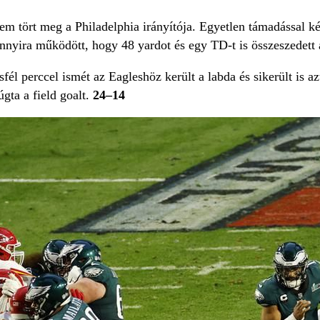
em tört meg a Philadelphia irányítója. Egyetlen támadással kés
nnyira működött, hogy 48 yardot és egy TD-t is összeszedett 
sfél perccel ismét az Eagleshöz került a labda és sikerült is a
gta a field goalt.
24–14