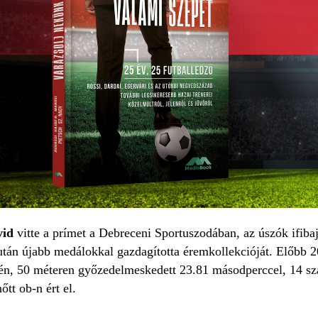
vid
vitte a prímet a Debreceni Sportuszodában, az úszók ifiba
után újabb medálokkal gazdagította éremkollekcióját. Előbb 
etén, 50 méteren győzedelmeskedett 23.81 másodperccel, 14 sz
őtt ob-n ért el.