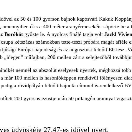
idővel az 50 és 100 gyorson bajnok kaposvári Kakuk Koppány
, amennyiben ő is a 400 méter aranyérmeseként söpörte be a f
sz Borókát
győzte le. A nyolcas finálé tagja volt
Jackl Vivie
csupa kétszázas számokban tette-teszi próbára magát afféle erő
ifjúsági Európa-bajnokság és az augusztusi felnőtt Eb lesz. V
 „idegen” műfajban, 200 mellen zárt a selejtezőből továbbjut
indkét nemnél az abszolút esélyesek nyertek, méghozzá több 
nál a már 100 mellen is hasonlóképpen rendkívül fölényesen d
l pedig a rövidpályán felnőtt bajnoki címmel is rendelkező 
ített 200 gyorsos ezüstje után 50 pillangón arannyal vigaszt
ves üdvöskéje 27.47-es idővel nyert,