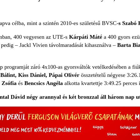
sapva célba, mint a szintén 2010-es születésű BVSC-
s Szabó 
mban, 400 vegyesen az UTE-s
Kárpáti Máté
a 400 gyors ezüs
l pedig – Jackl Vivien távolmaradását kihasználva –
Barta Bi
 programját záró 4x100-as gyorsváltók vetélkedésében a fi
álint, Kiss Dániel, Pápai Olivér
összetételű négyese 3:26.
i Zsófia
és
Bencsics Angéla
alkotta kvartettje 3:49.25 perces
tal Dávid négy arannyal és két bronzzal áll három nap 