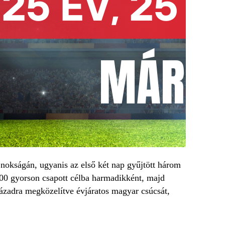
jnokságán, ugyanis az első két nap gyűjtött három
200 gyorson csapott célba harmadikként, majd
ázadra megközelítve évjáratos magyar csúcsát,