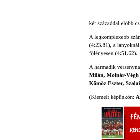
két századdal előbb c
A legkomplexebb szá
(4:23.81), a lányokná
fölényesen (4:51.62).
A harmadik versenynap
Milán, Molnár-Végh B
Kömöz Eszter, Szala
(Kiemelt képünkön:
An