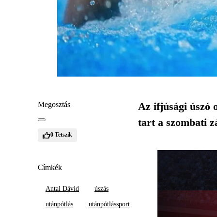
Megosztás
Az ifjúsági úszó
tart a szombati zá
0
Tetszik
Címkék
Antal Dávid
úszás
utánpótlás
utánpótlássport