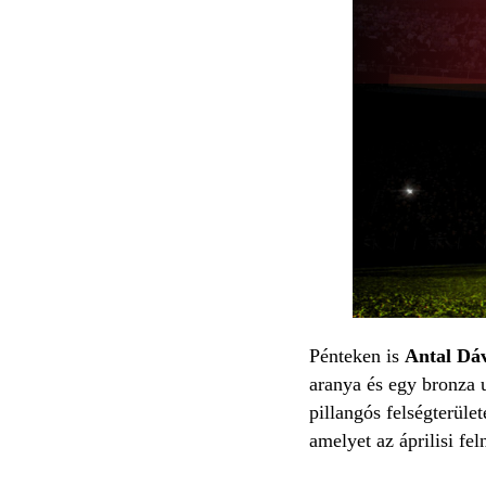
Pénteken is
Antal Dá
aranya és egy bronza 
pillangós felségterül
amelyet az áprilisi feln