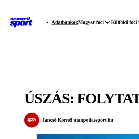
Adatbankok
Magyar foci
Külföldi foci
ÚSZÁS: FOLYTA
Jancsó Kornél utanpotlassport.hu