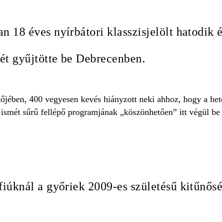
n 18 éves nyírbátori klasszisjelölt hatodik 
mét gyűjtötte be Debrecenben.
őjében, 400 vegyesen kevés hiányzott neki ahhoz, hogy a hete
 ismét sűrű fellépő programjának „köszönhetően” itt végül be k
fiúknál a győriek 2009-es születésű kitűnősé