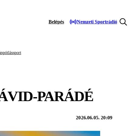
Belépés
Nemzeti Sportrádió
npótlássport
DÁVID-PARÁDÉ
2026.06.05. 20:09