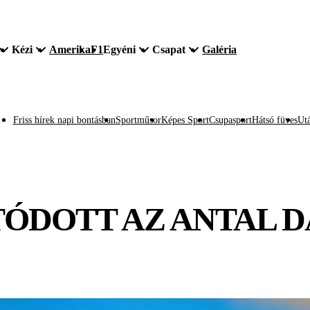
Kézi
Amerika
F1
Egyéni
Csapat
Galéria
Friss hírek napi bontásban
Sportműsor
Képes Sport
Csupasport
Hátsó füves
Utá
TÓDOTT AZ ANTAL 