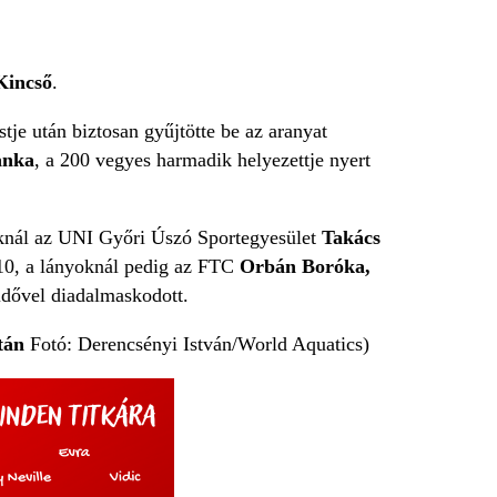
Kincső
.
tje után biztosan gyűjtötte be az aranyat
anka
, a 200 vegyes harmadik helyezettje nyert
úknál az UNI Győri Úszó Sportegyesület
Takács
10, a lányoknál pedig az FTC
Orbán Boróka,
 idővel diadalmaskodott.
után
Fotó: Derencsényi István/World Aquatics)