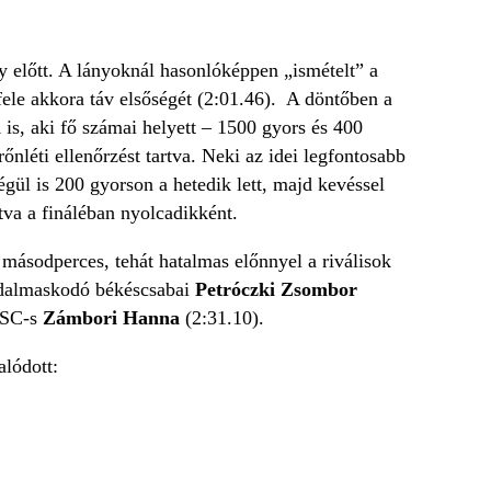
 előtt. A lányoknál hasonlóképpen „ismételt” a
ele akkora táv elsőségét (2:01.46). A döntőben a
n
is, aki fő számai helyett – 1500 gyors és 400
nléti ellenőrzést tartva. Neki az idei legfontosabb
égül is 200 gyorson a hetedik lett, majd kevéssel
va a fináléban nyolcadikként.
másodperces, tehát hatalmas előnnyel a riválisok
iadalmaskodó békéscsabai
Petróczki Zsombor
BVSC-s
Zámbori Hanna
(2:31.10).
alódott: