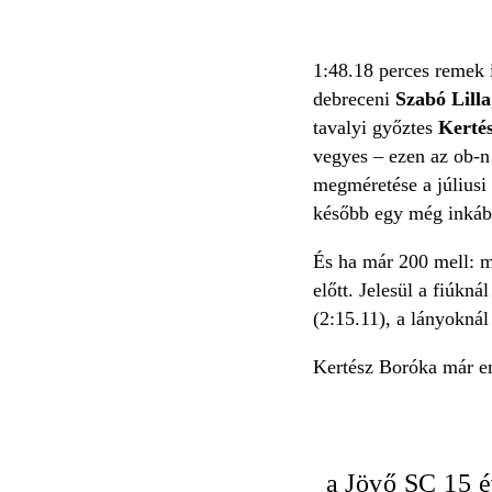
1:48.18 perces remek 
debreceni
Szabó Lilla
tavalyi győztes
Kerté
vegyes – ezen az ob-n 
megméretése a júliusi 
később egy még inkább
És ha már 200 mell: m
előtt. Jelesül a fiúk
(2:15.11), a lányokná
Kertész Boróka már eml
a Jövő SC 15 é