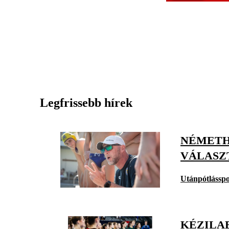
Legfrissebb hírek
NÉMETH
VÁLASZ
Utánpótlásspo
KÉZILAB