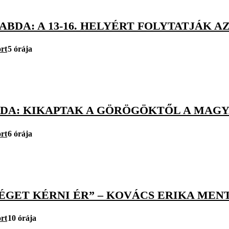
BDA: A 13-16. HELYÉRT FOLYTATJÁK AZ
rt
5 órája
DA: KIKAPTAK A GÖRÖGÖKTŐL A MAGYA
rt
6 órája
SÉGET KÉRNI ÉR” – KOVÁCS ERIKA ME
rt
10 órája