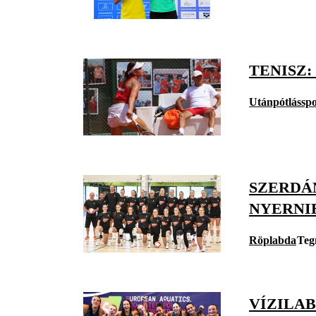
TENISZ:
Utánpótlásspo
SZERDÁ
NYERNI
Röplabda
Teg
VÍZILAB