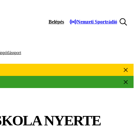
Belépés
Nemzeti Sportrádió
npótlássport
SKOLA NYERTE