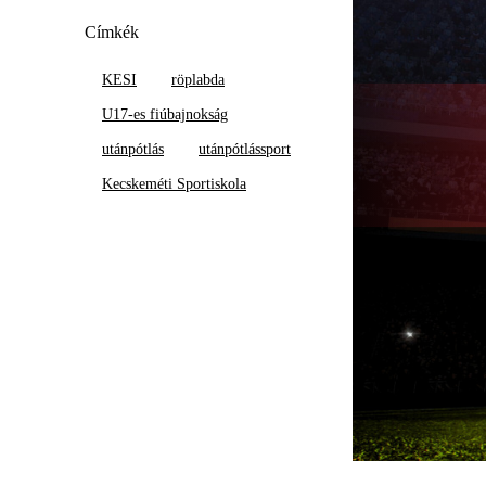
Címkék
KESI
röplabda
U17-es fiúbajnokság
utánpótlás
utánpótlássport
Kecskeméti Sportiskola