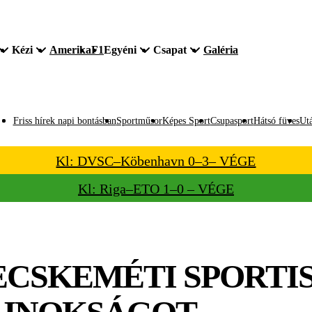
Kézi
Amerika
F1
Egyéni
Csapat
Galéria
Friss hírek napi bontásban
Sportműsor
Képes Sport
Csupasport
Hátsó füves
Utá
Kl: DVSC–Köbenhavn 0–3– VÉGE
Kl: Riga–ETO 1–0 – VÉGE
ECSKEMÉTI SPORTI