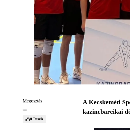
Megosztás
A Kecskeméti Spo
kazincbarcikai d
0
Tetszik