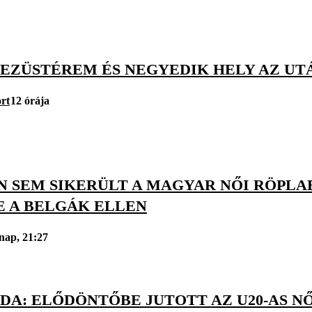
 EZÜSTÉREM ÉS NEGYEDIK HELY AZ UT
rt
12 órája
N SEM SIKERÜLT A MAGYAR NŐI RÖPL
E A BELGÁK ELLEN
nap, 21:27
DA: ELŐDÖNTŐBE JUTOTT AZ U20-AS N