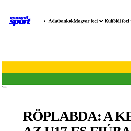
Adatbankok
Magyar foci
Külföldi foci
RÖPLABDA: A K