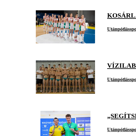
KOSÁRLA
Utánpótlásspo
VÍZILAB
Utánpótlásspo
„SEGÍT
Utánpótlásspo