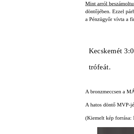
Mint arról beszámoltu
döntőjében. Ezzel pár
a Pénzügyőr vívta a fi
Kecskemét 3:0-
trófeát.
A bronzmeccsen a MÁV
A hatos döntő MVP-jé
(Kiemelt kép forrása: