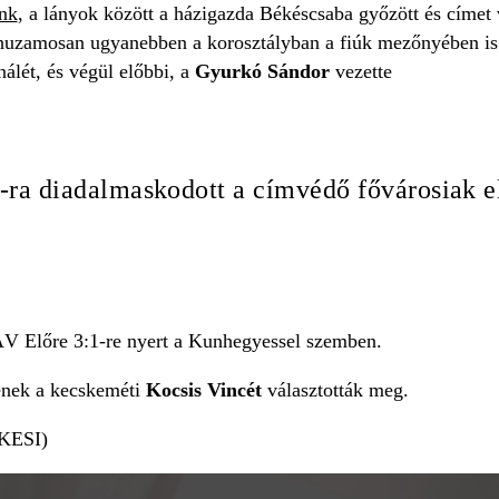
nk
, a lányok között a házigazda Békéscsaba győzött és címet
huzamosan ugyanebben a korosztályban a fiúk mezőnyében is 
nálét, és végül előbbi, a
Gyurkó Sándor
vezette
ra diadalmaskodott a címvédő fővárosiak ell
 Előre 3:1-re nyert a Kunhegyessel szemben.
nek a kecskeméti
Kocsis Vincét
választották meg.
 KESI)