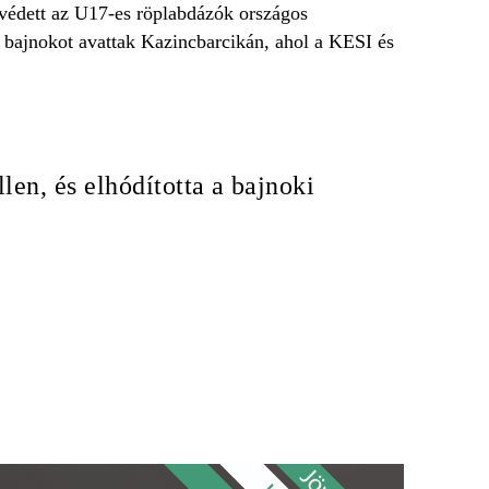
 védett az U17-es röplabdázók országos
bajnokot avattak Kazincbarcikán, ahol a KESI és
en, és elhódította a bajnoki