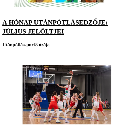
A HÓNAP UTÁNPÓTLÁSEDZŐJE:
JÚLIUS JELÖLTJEI
Utánpótlássport
8 órája