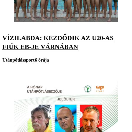
VÍZILABDA: KEZDŐDIK AZ U20-AS
FIÚK EB-JE VÁRNÁBAN
Utánpótlássport
6 órája