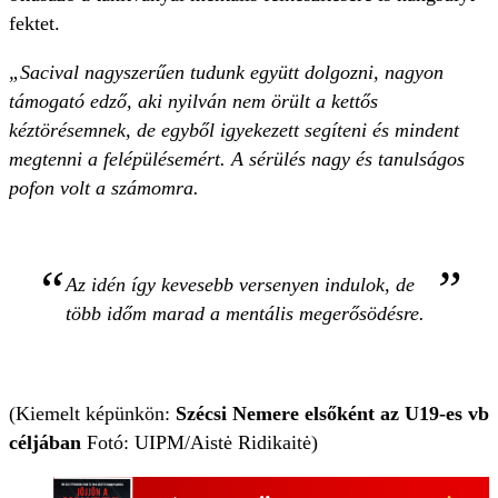
fektet.
„Sacival nagyszerűen tudunk együtt dolgozni, nagyon
támogató edző, aki nyilván nem örült a kettős
kéztörésemnek, de egyből igyekezett segíteni és mindent
megtenni a felépülésemért. A sérülés nagy és tanulságos
pofon volt a számomra.
Az idén így kevesebb versenyen indulok, de
több időm marad a mentális megerősödésre.
(Kiemelt képünkön:
Szécsi Nemere elsőként az U19-es vb
céljában
Fotó: UIPM/Aistė Ridikaitė)