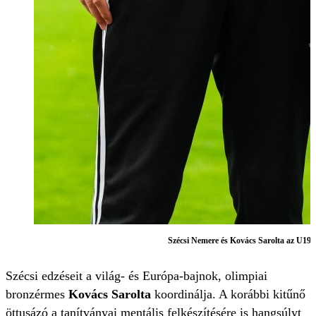
Szécsi Nemere és Kovács Sarolta az U19-
Szécsi edzéseit a világ- és Európa-bajnok, olimpiai
bronzérmes
Kovács Sarolta
koordinálja. A korábbi kitűnő
öttusázó a tanítványai mentális felkészítésére is hangsúlyt