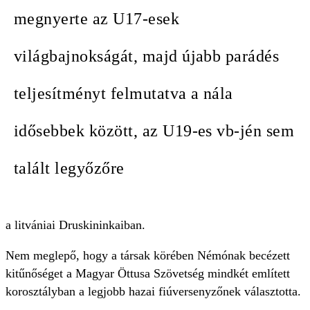
megnyerte az U17-esek
világbajnokságát, majd újabb parádés
teljesítményt felmutatva a nála
idősebbek között, az U19-es vb-jén sem
talált legyőzőre
a litvániai Druskininkaiban.
Nem meglepő, hogy a társak körében Némónak becézett
kitűnőséget a Magyar Öttusa Szövetség mindkét említett
korosztályban a legjobb hazai fiúversenyzőnek választotta.