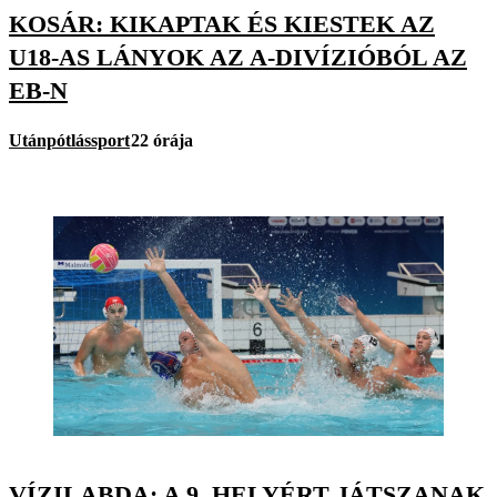
KOSÁR: KIKAPTAK ÉS KIESTEK AZ
U18-AS LÁNYOK AZ A-DIVÍZIÓBÓL AZ
EB-N
Utánpótlássport
22 órája
VÍZILABDA: A 9. HELYÉRT JÁTSZANAK