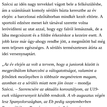
Szécsi az idén nagy tervekkel vágott bele a felkészülésbe,
ám a számításait komoly sérülés húzta keresztbe az év
elején: a barcelonai edzőtáborban mindkét kezét eltörte. A
sportoló edzésre menet két társával szerette volna
lerövidíteni az utat azzal, hogy egy falról lemásznak, de a
lába megcsúszott és a földre érkezéskor a kezeire esett. A
jobb keze már úgy-ahogy rendbe jött, a megműtött bal még
nem teljesen egészséges. A sérülés természetesen átírta az
idei versenynaptárt.
„Az év elején az volt a tervem, hogy a juniorok között is
megpróbálom kiharcolni a válogatottságot, valamint a
felnőttek mezőnyében is többször megméretem magam,
azonban ez a sérülés miatt nem jön össze
– mondja
Szécsi. –
Szerencsére az aktuális korosztályom, az U19-
esek világversenyeit később rendezik. A vb augusztus végén
lesz Spanyolországban, az Eb pedig szeptemberben