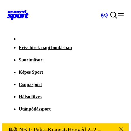
Friss hírek napi bontásban
Sportműsor
Képes Sport
Csupasport
Hátsó füves
Utánpótlássport
NB I: Paks–Kispest-Honvéd 2–2 – VÉGE
ÉLŐ!