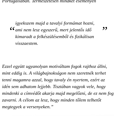
Portugáliában. Természetesen mindkét eseményen
igyekszem majd a tavalyi formámat hozni,
ami nem lesz egyszerű, mert jelentős idő
kimaradt a felkészülésemből és fizikálisan
visszaestem.
Ezzel együtt ugyanolyan motiváltam fogok rajthoz állni,
mint eddig is. A világbajnokságon nem szeretnék terhet
tenni magamra azzal, hogy tavaly én nyertem, ezért az
idén sem adhatom lejjebb. Tisztában vagyok vele, hogy
mindenki a címvédőt akarja majd megelőzni, de ez nem fog
zavarni. A célom az lesz, hogy minden tőlem telhetőt
megtegyek a versenyeken.”