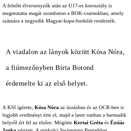
A felnőtt élversenyzők után az U17-es korosztály is
megmutatta magát szombaton a BOK-csarnokban, amely
számára a negyedik Magyar-kupa-fordulót rendezték.
A viadalon az lányok között Kósa Nóra,
a fiúmezőnyben Birta Botond
érdemelte ki az első helyet.
A KSI ígérete,
Kósa Nóra
az úszásban és az OCR-ben is
legjobb eredményt érte el, majd a laser runban a harmadik
helyről ért fel az elsőre. Mögötte
Kertai Gréta
és
Ézsiás
Janka
végzett. A miskolci Swimming Pentathlon