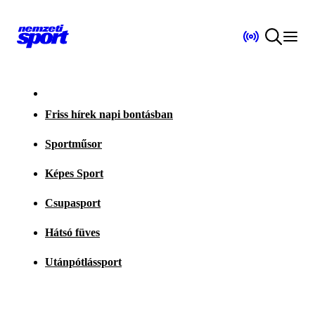
Friss hírek napi bontásban
Sportműsor
Képes Sport
Csupasport
Hátsó füves
Utánpótlássport