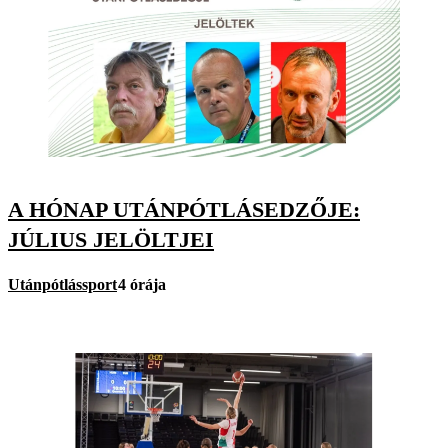
A HÓNAP UTÁNPÓTLÁSEDZŐJE:
JÚLIUS JELÖLTJEI
Utánpótlássport
4 órája