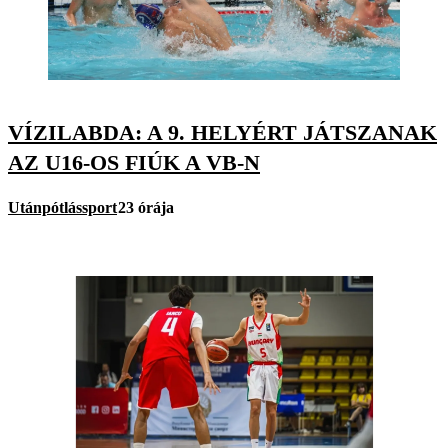
VÍZILABDA: A 9. HELYÉRT JÁTSZANAK
AZ U16-OS FIÚK A VB-N
Utánpótlássport
23 órája