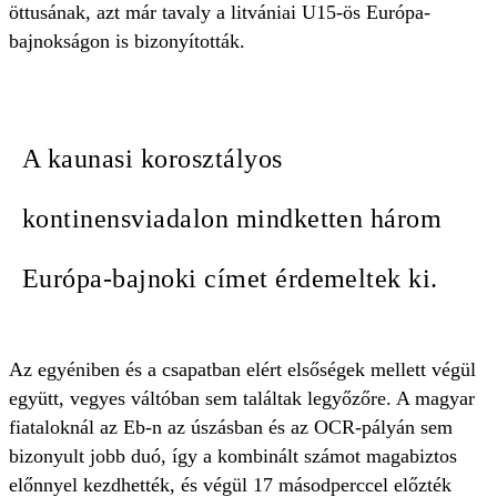
öttusának, azt már tavaly a litvániai U15-ös Európa-
bajnokságon is bizonyították.
A kaunasi korosztályos
kontinensviadalon mindketten három
Európa-bajnoki címet érdemeltek ki.
Az egyéniben és a csapatban elért elsőségek mellett végül
együtt, vegyes váltóban sem találtak legyőzőre. A magyar
fiataloknál az Eb-n az úszásban és az OCR-pályán sem
bizonyult jobb duó, így a kombinált számot magabiztos
előnnyel kezdhették, és végül 17 másodperccel előzték