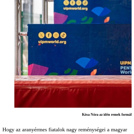
Kósa Nóra az idén remek formába
Hogy az aranyérmes fiatalok nagy reménységei a magyar