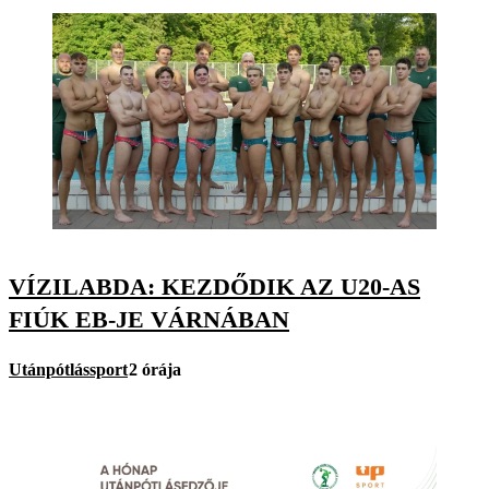
VÍZILABDA: KEZDŐDIK AZ U20-AS
FIÚK EB-JE VÁRNÁBAN
Utánpótlássport
2 órája