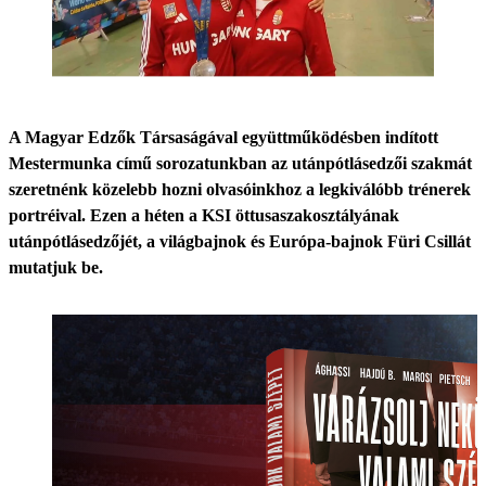
A Magyar Edzők Társaságával együttműködésben indított
Mestermunka című sorozatunkban az utánpótlásedzői szakmát
szeretnénk közelebb hozni olvasóinkhoz a legkiválóbb trénerek
portréival. Ezen a héten a KSI öttusaszakosztályának
utánpótlásedzőjét, a világbajnok és Európa-bajnok Füri Csillát
mutatjuk be.