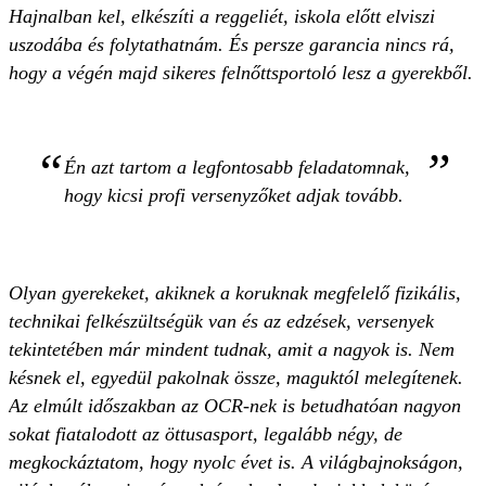
Hajnalban kel, elkészíti a reggeliét, iskola előtt elviszi
uszodába és folytathatnám. És persze garancia nincs rá,
hogy a végén majd sikeres felnőttsportoló lesz a gyerekből.
Én azt tartom a legfontosabb feladatomnak,
hogy kicsi profi versenyzőket adjak tovább.
Olyan gyerekeket, akiknek a koruknak megfelelő fizikális,
technikai felkészültségük van és az edzések, versenyek
tekintetében már mindent tudnak, amit a nagyok is. Nem
késnek el, egyedül pakolnak össze, maguktól melegítenek.
Az elmúlt időszakban az OCR-nek is betudhatóan nagyon
sokat fiatalodott az öttusasport, legalább négy, de
megkockáztatom, hogy nyolc évet is. A világbajnokságon,