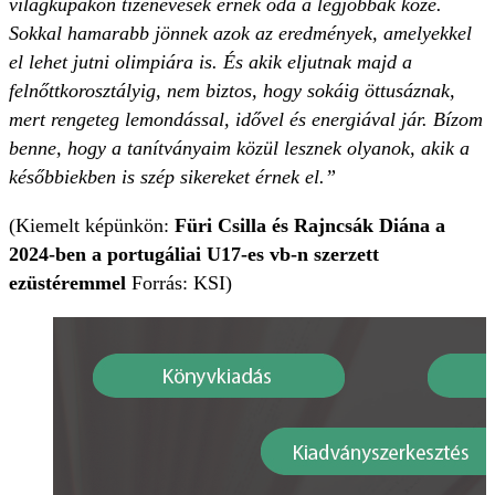
világkupákon tizenévesek érnek oda a legjobbak közé.
Sokkal hamarabb jönnek azok az eredmények, amelyekkel
el lehet jutni olimpiára is. És akik eljutnak majd a
felnőttkorosztályig, nem biztos, hogy sokáig öttusáznak,
mert rengeteg lemondással, idővel és energiával jár. Bízom
benne, hogy a tanítványaim közül lesznek olyanok, akik a
későbbiekben is szép sikereket érnek el.”
(Kiemelt képünkön:
Füri Csilla és Rajncsák Diána a
2024-ben a portugáliai U17-es vb-n szerzett
ezüstéremmel
Forrás: KSI)