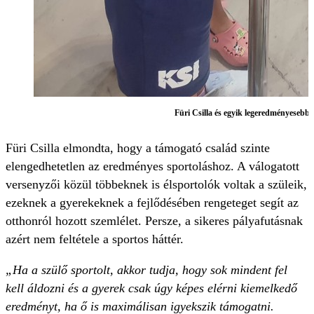
Füri Csilla és egyik legeredményesebb
Füri Csilla elmondta, hogy a támogató család szinte
elengedhetetlen az eredményes sportoláshoz. A válogatott
versenyzői közül többeknek is élsportolók voltak a szüleik,
ezeknek a gyerekeknek a fejlődésében rengeteget segít az
otthonról hozott szemlélet. Persze, a sikeres pályafutásnak
azért nem feltétele a sportos háttér.
„Ha a szülő sportolt, akkor tudja, hogy sok mindent fel
kell áldozni és a gyerek csak úgy képes elérni kiemelkedő
eredményt, ha ő is maximálisan igyekszik támogatni.