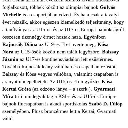
foglalkozott, többek között az olimpiai bajnok
Gulyás
Michelle
is a csoportjában edzett. És ha a csak a tavalyi
évet nézzük, akkor egészen kiemelkedő teljesítmény, hogy
a tanítványai az U15-ös és az U17-es Európa-bajnokságról
összesen tizennégy érmet hoztak haza. Egyéniben
Rajncsák Diána
az U19-es Eb-t nyerte meg,
Kósa
Nóra
az U15-ösök között nem talált legyőzőre,
Balzsay
Jázmin
az U17-es kontinensviadalon lett ezüstérmes.
Továbbá Rajncsák leány váltóban és csapatban ezüstöt,
Balzsay és Kósa vegyes váltóban, valamint csapatban is
aranyat ünnepelhetett. Az U15-ös Eb-n győztes Kósa,
Kertai Gréta
(az edzőnő lánya – a szerk.),
Gyarmati
Míra
trió mindegyik tagja KSI-s és az U15-ös Európa-
bajnok fiúcsapatban is akadt sportiskolás
Szabó D. Fülöp
személyében. Plusz bronzérmes lett a Kertai, Gyarmati
váltó.