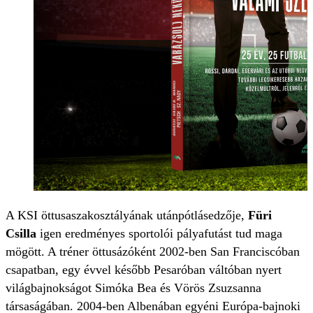
A KSI öttusaszakosztályának utánpótlásedzője,
Füri
Csilla
igen eredményes sportolói pályafutást tud maga
mögött. A tréner öttusázóként 2002-ben San Franciscóban
csapatban, egy évvel később Pesaróban váltóban nyert
világbajnokságot Simóka Bea és Vörös Zsuzsanna
társaságában. 2004-ben Albenában egyéni Európa-bajnoki