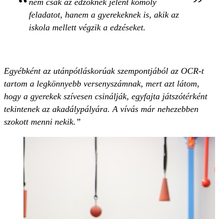
nem csak az edzőknek jelent komoly
feladatot, hanem a gyerekeknek is, akik az
iskola mellett végzik a edzéseket.
Egyébként az utánpótláskorúak szempontjából az OCR-t
tartom a legkönnyebb versenyszámnak, mert azt látom,
hogy a gyerekek szívesen csinálják, egyfajta játszótérként
tekintenek az akadálypályára. A vívás már nehezebben
szokott menni nekik.”