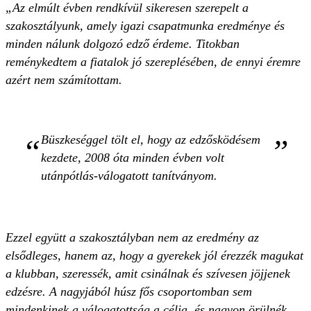
„Az elmúlt évben rendkívül sikeresen szerepelt a
szakosztályunk, amely igazi csapatmunka eredménye és
minden nálunk dolgozó edző érdeme. Titokban
reménykedtem a fiatalok jó szereplésében, de ennyi éremre
azért nem számítottam.
Büszkeséggel tölt el, hogy az edzősködésem
kezdete, 2008 óta minden évben volt
utánpótlás-válogatott tanítványom.
Ezzel együtt a szakosztályban nem az eredmény az
elsődleges, hanem az, hogy a gyerekek jól érezzék magukat
a klubban, szeressék, amit csinálnak és szívesen jöjjenek
edzésre. A nagyjából húsz fős csoportomban sem
mindenkinek a válogatottság a célja, és nagyon örülnék,