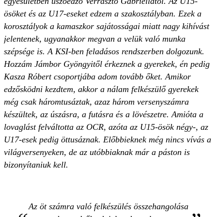
egyesületben úszóedző Verrasztó Gabriellától. Az U15-
ösöket és az U17-eseket edzem a szakosztályban. Ezek a
korosztályok a kamaszkor sajátosságai miatt nagy kihívást
jelentenek, ugyanakkor megvan a velük való munka
szépsége is. A KSI-ben feladásos rendszerben dolgozunk.
Hozzám Jámbor Gyöngyitől érkeznek a gyerekek, én pedig
Kasza Róbert csoportjába adom tovább őket. Amikor
edzősködni kezdtem, akkor a nálam felkészülő gyerekek
még csak háromtusáztak, azaz három versenyszámra
készültek, az úszásra, a futásra és a lövészetre. Amióta a
lovaglást felváltotta az OCR, azóta az U15-ösök négy-, az
U17-esek pedig öttusáznak. Előbbieknek még nincs vívás a
világversenyeken, de az utóbbiaknak már a páston is
bizonyítaniuk kell.
Az öt számra való felkészülés összehangolása