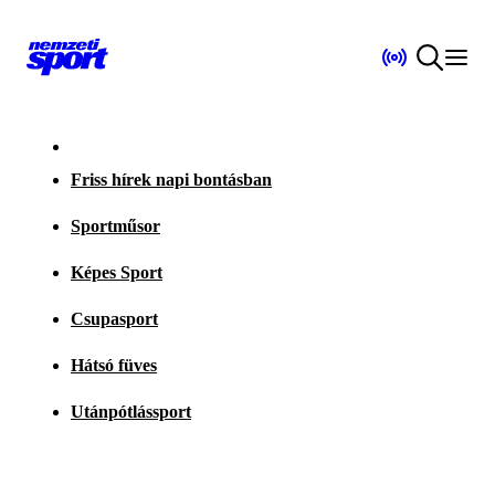
Friss hírek napi bontásban
Sportműsor
Képes Sport
Csupasport
Hátsó füves
Utánpótlássport