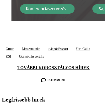
Öttusa
Mestermunka
utánpótlássport
Füri Csilla
KSI
Utánpótlássport.hu
TOVÁBBI KOROSZTÁLYOS HÍREK
0 KOMMENT
Legfrissebb hírek