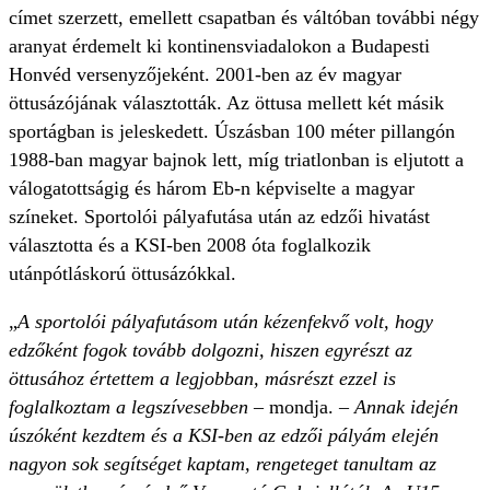
címet szerzett, emellett csapatban és váltóban további négy
aranyat érdemelt ki kontinensviadalokon a Budapesti
Honvéd versenyzőjeként. 2001-ben az év magyar
öttusázójának választották. Az öttusa mellett két másik
sportágban is jeleskedett. Úszásban 100 méter pillangón
1988-ban magyar bajnok lett, míg triatlonban is eljutott a
válogatottságig és három Eb-n képviselte a magyar
színeket. Sportolói pályafutása után az edzői hivatást
választotta és a KSI-ben 2008 óta foglalkozik
utánpótláskorú öttusázókkal.
„
A sportolói pályafutásom után kézenfekvő volt, hogy
edzőként fogok tovább dolgozni, hiszen egyrészt az
öttusához értettem a legjobban, másrészt ezzel is
foglalkoztam a legszívesebben
– mondja. –
Annak idején
úszóként kezdtem és a KSI-ben az edzői pályám elején
nagyon sok segítséget kaptam, rengeteget tanultam az