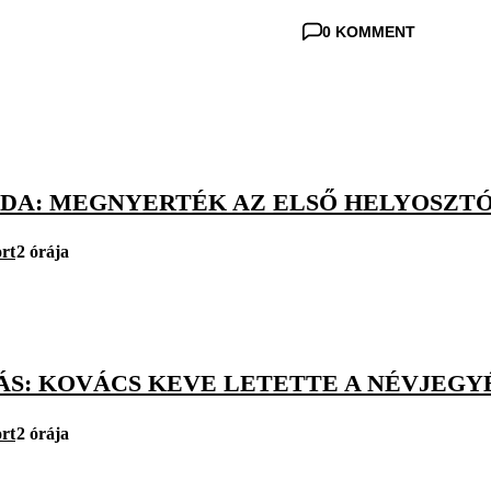
0 KOMMENT
BDA: MEGNYERTÉK AZ ELSŐ HELYOSZTÓ
rt
2 órája
S: KOVÁCS KEVE LETETTE A NÉVJEGYÉT
rt
2 órája