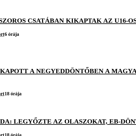
SZOROS CSATÁBAN KIKAPTAK AZ U16-OS
rt
6 órája
KIKAPOTT A NEGYEDDÖNTŐBEN A MAGYA
rt
18 órája
DA: LEGYŐZTE AZ OLASZOKAT, EB-DÖN
rt
18 órája