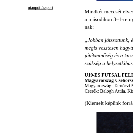
utánpótlássport
Mindkét meccsét elves
a másodikon 3–1-re ny
nak:
„Jobban játszottunk, é
mégis vesztesen hagyt
játékminőség és a küz
szükség a helyzetkihas
U19-ES FUTSAL FE
Magyarország-Csehorsz
Magyarország: Tarnóczi 
Cserék: Balogh Attila, K
(Kiemelt képünk forr