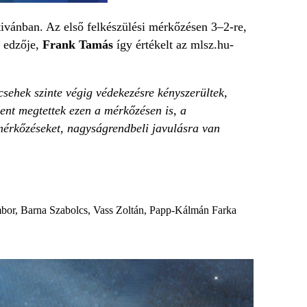
tivánban. Az első felkészülési mérkőzésen 3–2-re,
s edzője,
Frank Tamás
így értékelt az mlsz.hu-
csehek szinte végig védekezésre kényszerültek,
ent megtettek ezen a mérkőzésen is, a
mérkőzéseket, nagyságrendbeli javulásra van
mbor, Barna Szabolcs, Vass Zoltán, Papp-Kálmán Farka