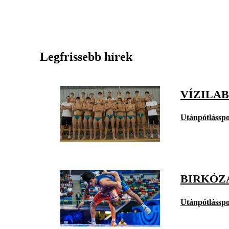
Legfrissebb hírek
VÍZILA
Utánpótlásspo
BIRKÓZÁ
Utánpótlásspo