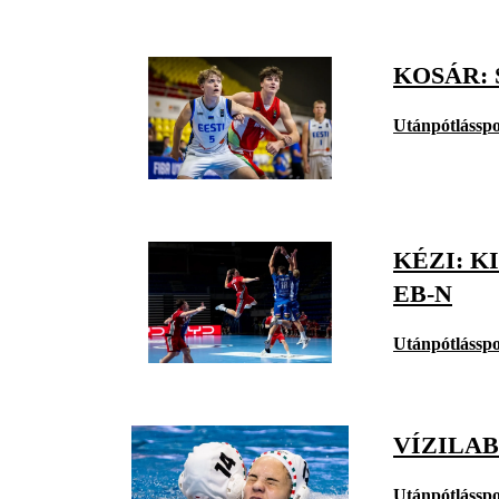
KOSÁR: 
Utánpótlásspo
KÉZI: 
EB-N
Utánpótlásspo
VÍZILAB
Utánpótlásspo