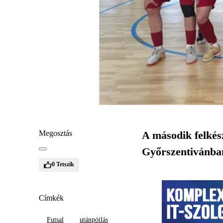
Megosztás
A második felkész
Győrszentivánba
0
Tetszik
Címkék
Futsal
utánpótlás