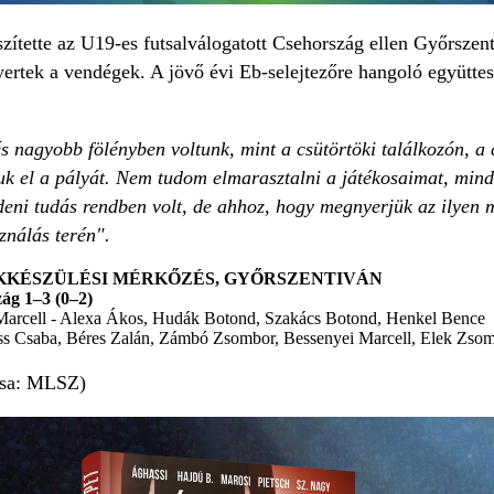
zítette az U19-es futsalválogatott Csehország ellen Győrszen
ertek a vendégek. A jövő évi Eb-selejtezőre hangoló együtte
s nagyobb fölényben voltunk, mint a csütörtöki találkozón, a 
uk el a pályát. Nem tudom elmarasztalni a játékosaimat, mind
deni tudás rendben volt, de ahhoz, hogy megnyerjük az ilyen 
ználás terén".
LKKÉSZÜLÉSI MÉRKŐZÉS, GYŐRSZENTIVÁN
ág 1–
3 (0–2)
Marcell - Alexa Ákos, Hudák Botond, Szakács Botond, Henkel Bence
iss Csaba, Béres Zalán, Zámbó Zsombor, Bessenyei Marcell, Elek Zso
ása: MLSZ)