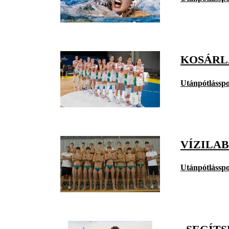
KOSÁRLA
Utánpótlásspo
VÍZILAB
Utánpótlásspo