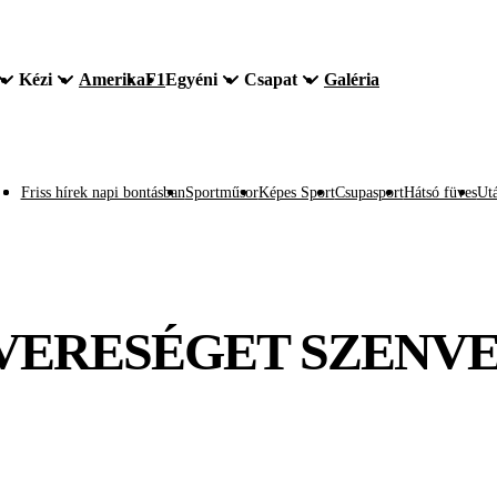
Kézi
Amerika
F1
Egyéni
Csapat
Galéria
Friss hírek napi bontásban
Sportműsor
Képes Sport
Csupasport
Hátsó füves
Utá
 VERESÉGET SZENVE