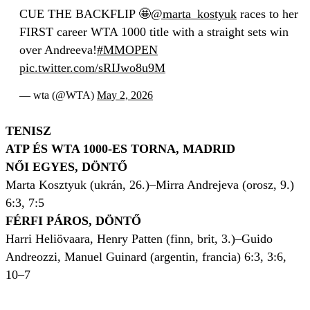
CUE THE BACKFLIP 🤩
@marta_kostyuk
races to her
FIRST career WTA 1000 title with a straight sets win
over Andreeva!
#MMOPEN
pic.twitter.com/sRIJwo8u9M
— wta (@WTA)
May 2, 2026
TENISZ
ATP ÉS WTA 1000-ES TORNA, MADRID
NŐI EGYES, DÖNTŐ
Marta Kosztyuk (ukrán, 26.)–Mirra Andrejeva (orosz, 9.)
6:3, 7:5
FÉRFI PÁROS, DÖNTŐ
Harri Heliövaara, Henry Patten (finn, brit, 3.)–Guido
Andreozzi, Manuel Guinard (argentin, francia) 6:3, 3:6,
10–7