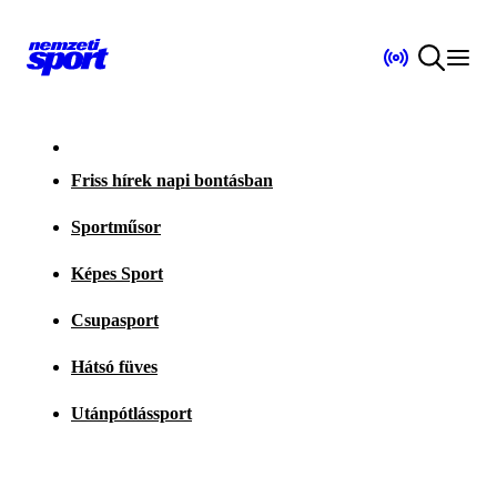
Friss hírek napi bontásban
Sportműsor
Képes Sport
Csupasport
Hátsó füves
Utánpótlássport