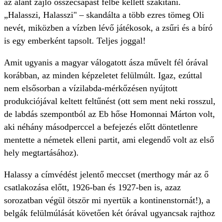
az alant zajló összecsapást félbe kellett szakítani.
„Halasszi, Halasszi" – skandálta a több ezres tömeg Oli
nevét, miközben a vízben lévő játékosok, a zsűri és a bíró
is egy emberként tapsolt. Teljes joggal!
Amit ugyanis a magyar válogatott ásza művelt fél órával
korábban, az minden képzeletet felülmúlt. Igaz, ezúttal
nem elsősorban a vízilabda-mérkőzésen nyújtott
produkciójával keltett feltűnést (ott sem ment neki rosszul,
de labdás szempontból az Eb hőse Homonnai Márton volt,
aki néhány másodperccel a befejezés előtt döntetlenre
mentette a németek elleni partit, ami elegendő volt az első
hely megtartásához).
Halassy a címvédést jelentő meccset (merthogy már az ő
csatlakozása előtt, 1926-ban és 1927-ben is, azaz
sorozatban végül ötször mi nyertük a kontinenstornát!), a
belgák felülmúlását követően két órával ugyancsak rajthoz