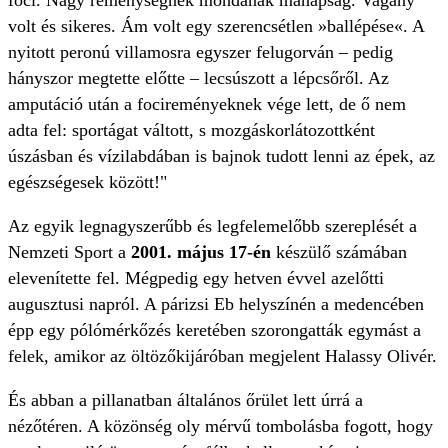
foci. Nagy reménységnek mondanák manapság. Vagány
volt és sikeres. Ám volt egy szerencsétlen »ballépése«. A
nyitott peronú villamosra egyszer felugorván – pedig
hányszor megtette előtte – lecsúszott a lépcsőről. Az
amputáció után a focireményeknek vége lett, de ő nem
adta fel: sportágat váltott, s mozgáskorlátozottként
úszásban és vízilabdában is bajnok tudott lenni az épek, az
egészségesek között!"
Az egyik legnagyszerűbb és legfelemelőbb szereplését a
Nemzeti Sport a
2001. május 17-én
készülő számában
elevenítette fel. Mégpedig egy hetven évvel azelőtti
augusztusi napról. A párizsi Eb helyszínén a medencében
épp egy pólómérkőzés keretében szorongatták egymást a
felek, amikor az öltözőkijáróban megjelent Halassy Olivér.
És abban a pillanatban általános őrület lett úrrá a
nézőtéren. A közönség oly mérvű tombolásba fogott, hogy