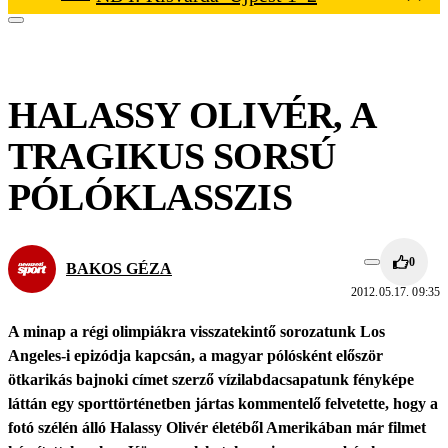
HALASSY OLIVÉR, A
TRAGIKUS SORSÚ
PÓLÓKLASSZIS
0
BAKOS GÉZA
2012.05.17. 09:35
A minap a régi olimpiákra visszatekintő sorozatunk Los
Angeles-i epizódja kapcsán, a magyar pólósként először
ötkarikás bajnoki címet szerző vízilabdacsapatunk fényképe
láttán egy sporttörténetben jártas kommentelő felvetette, hogy a
fotó szélén álló Halassy Olivér életéből Amerikában már filmet