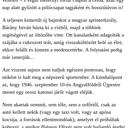
vezetett – s végül méternyi fórral csapott a célba, azaz egy
nap alatt győzött a pólócsapat tagjaként és hosszútávon is!
A teljesen kimerült új bajnokot a magyar sprinterkirály,
Bárány István húzta ki a vízből, majd a többiek
segítségével az öltözőbe vitte. Ott kanalanként adagolták a
szájába a cukrozott teát, amíg visszaköltözött belé az élet;
ekkor felállt és kiment a medencetérbe. A folytatást pedig
már ismerjük...
Azt viszont sajnos nem tudjuk egészen pontosan, hogy
miként is halt meg a népszerű sportember. A kiindulópont
az, hogy 1946. szeptember 10-én Angyalföldről Újpestre
menet egy orosz katonai járőr vágott eléjük.
Nem akartak semmit, sem tőle, sem a sofőrtől, csak az
autó kellett nekik (vagy egy taxi volt, vagy az apósa
kocsija, a források ellentmondóak), amelyet el próbáltak
kobozni, s amikor Halassy Olivér nem volt hajlandó átadni