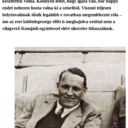
készítettek volna. Könnyen lehet, hogy igaza van, bár happy
endet nehezen hozta volna ki a sztoriból. Viszont teljesen
helyénvalónak tűnik legalább e rovatban megemlékezni róla –
ám az eset különlegessége előtt is meghajolva ezúttal nem a
világverő Komjádi-együttessel elért sikereire fókuszálunk.