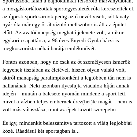
Sportuszoda falán a bajnokainkat felsoroló márványtáblán,
a mozgáskorlátozottak sportegyesületét róla keresztelték el,
az újpesti sportcsarnok pedig az ő nevét viseli, sőt tavaly
nyár óta már egy őt ábrázoló mellszobor is áll az épület
előtt. Az avatóünnepség megható jelenete volt, amikor
egykori csapattársa, a 96 éves Enyedi Gyula bácsi is
megkoszorúzta néhai barátja emlékművét.
Fontos azonban, hogy ne csak az őt személyesen ismerők
legyenek tisztában az életével, hiszen olyan valaki volt,
akiről manapság paralimpikonként a legtöbben tán nem is
hallanának. Neki azonban ilyesfajta viadalok híján annak
idején – miután a balesete nyomán mindene a sport lett,
mivel a vízben teljes embernek érez(het)te magát – nem is
volt más választása, mint az épek között szerepelni.
És így, mindenkit beleszámítva tartozott a világ legjobbjai
közé. Ráadásul két sportágban is...