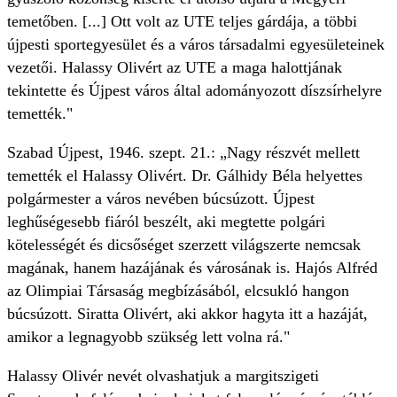
temetőben. [...] Ott volt az UTE teljes gárdája, a többi
újpesti sportegyesület és a város társadalmi egyesületeinek
vezetői. Halassy Olivért az UTE a maga halottjának
tekintette és Újpest város által adományozott díszsírhelyre
temették."
Szabad Újpest, 1946. szept. 21.: „Nagy részvét mellett
temették el Halassy Olivért. Dr. Gálhidy Béla helyettes
polgármester a város nevében búcsúzott. Újpest
leghűségesebb fiáról beszélt, aki megtette polgári
kötelességét és dicsőséget szerzett világszerte nemcsak
magának, hanem hazájának és városának is. Hajós Alfréd
az Olimpiai Társaság megbízásából, elcsukló hangon
búcsúzott. Siratta Olivért, aki akkor hagyta itt a hazáját,
amikor a legnagyobb szükség lett volna rá."
Halassy Olivér nevét olvashatjuk a margitszigeti