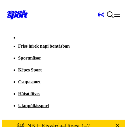
Friss hírek napi bontásban
Sportműsor
Képes Sport
Csupasport
Hátsó füves
Utánpótlássport
NB I: Kisvárda–Újpest 1–2
ÉLŐ!