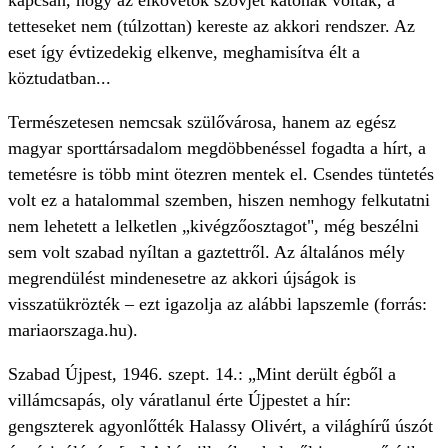
kapcsán, hogy az elkövetők szovjet katonák voltak, a
tetteseket nem (túlzottan) kereste az akkori rendszer. Az
eset így évtizedekig elkenve, meghamisítva élt a
köztudatban...
Természetesen nemcsak szülővárosa, hanem az egész
magyar sporttársadalom megdöbbenéssel fogadta a hírt, a
temetésre is több mint ötezren mentek el. Csendes tüntetés
volt ez a hatalommal szemben, hiszen nemhogy felkutatni
nem lehetett a lelketlen „kivégzőosztagot", még beszélni
sem volt szabad nyíltan a gaztettről. Az általános mély
megrendülést mindenesetre az akkori újságok is
visszatükrözték – ezt igazolja az alábbi lapszemle (forrás:
mariaorszaga.hu).
Szabad Újpest, 1946. szept. 14.: „Mint derült égből a
villámcsapás, oly váratlanul érte Újpestet a hír:
gengszterek agyonlőtték Halassy Olivért, a világhírű úszót