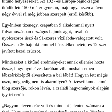
kitűnő helyezéseket. Az 1927-es Európa-bajnokságon
ötödik lett 1500 méter gyorson, majd ugyanezen a távon
négy évvel rá még jobban szerepelt (erről később).
Egyéniben tizenegy, csapatban 9 alkalommal nyert
folyamúszásban országos bajnokságot, továbbá
nyolcszoros úszó és 91-szeres vízilabda-válogatott volt.
Összesen 36 bajnoki címmel büszkélkedhetett, és 12-szer
javított hazai csúcsot.
Mindezeket a kitűnő eredményeket annak ellenére hozta
össze, hogy nyolcéves korában villamosbalesetben
lábszárközéptől elveszítette a bal lábát! Hogyan lett mégis
úszó, mégpedig nem is akármilyen? A tizesvillamos című
blog szerzője, rokon lévén, a családi hagyományok alapján
így írt erről:
„Nagyon eleven srác volt és mindent jelentett számára a