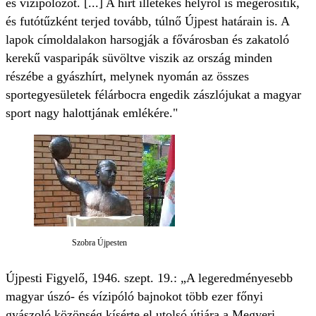
és vízipólózót. [...] A hírt illetékes helyről is megerősítik,
és futótűzként terjed tovább, túlnő Újpest határain is. A
lapok címoldalakon harsogják a fővárosban és zakatoló
kerekű vasparipák süvöltve viszik az ország minden
részébe a gyászhírt, melynek nyomán az összes
sportegyesületek félárbocra engedik zászlójukat a magyar
sport nagy halottjának emlékére."
Szobra Újpesten
Újpesti Figyelő, 1946. szept. 19.: „A legeredményesebb
magyar úszó- és vízipóló bajnokot több ezer főnyi
gyászoló közönség kísérte el utolsó útjára a Megyeri