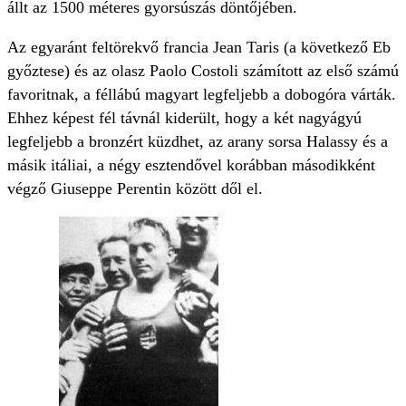
állt az 1500 méteres gyorsúszás döntőjében.
Az egyaránt feltörekvő francia Jean Taris (a következő Eb
győztese) és az olasz Paolo Costoli számított az első számú
favoritnak, a féllábú magyart legfeljebb a dobogóra várták.
Ehhez képest fél távnál kiderült, hogy a két nagyágyú
legfeljebb a bronzért küzdhet, az arany sorsa Halassy és a
másik itáliai, a négy esztendővel korábban másodikként
végző Giuseppe Perentin között dől el.