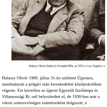
Halassy Olivér (balra) és Komjádi Béla, az 1932-es Los Angeles-i oli
Halassy Olivér 1909. július 31-én született Újpesten,
tanulmányait a polgári után kereskedelmi középiskolában
végezte. Ezt követően az újpesti Egyesült Izzólámpa és
Villamossági Rt.-nél helyezkedett el, de 1930-ban már a
városi számvevôségen számtisztként dolgozott, e