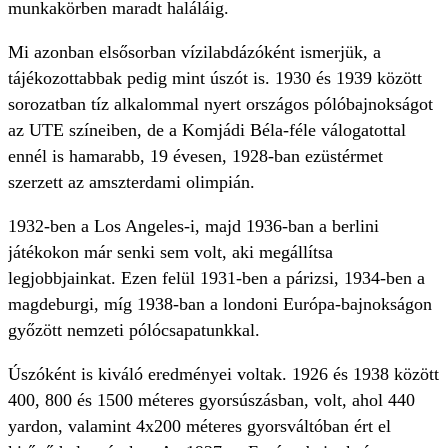
munkakörben maradt haláláig.
Mi azonban elsősorban vízilabdázóként ismerjük, a
tájékozottabbak pedig mint úszót is. 1930 és 1939 között
sorozatban tíz alkalommal nyert országos pólóbajnokságot
az UTE színeiben, de a Komjádi Béla-féle válogatottal
ennél is hamarabb, 19 évesen, 1928-ban ezüstérmet
szerzett az amszterdami olimpián.
1932-ben a Los Angeles-i, majd 1936-ban a berlini
játékokon már senki sem volt, aki megállítsa
legjobbjainkat. Ezen felül 1931-ben a párizsi, 1934-ben a
magdeburgi, míg 1938-ban a londoni Európa-bajnokságon
győzött nemzeti pólócsapatunkkal.
Úszóként is kiváló eredményei voltak. 1926 és 1938 között
400, 800 és 1500 méteres gyorsúszásban, volt, ahol 440
yardon, valamint 4x200 méteres gyorsváltóban ért el