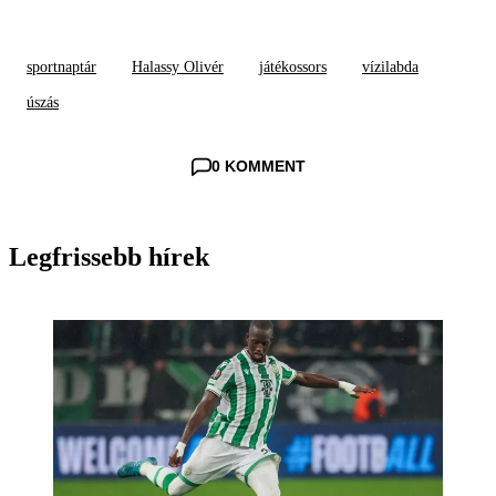
sportnaptár
Halassy Olivér
játékossors
vízilabda
úszás
0 KOMMENT
Legfrissebb hírek