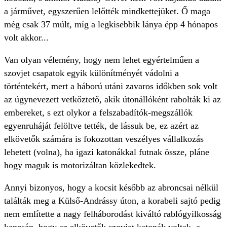
a járművet, egyszerűen lelőtték mindkettejüket. Ő maga
még csak 37 múlt, míg a legkisebbik lánya épp 4 hónapos
volt akkor...
Van olyan vélemény, hogy nem lehet egyértelműen a
szovjet csapatok egyik különítményét vádolni a
történtekért, mert a háború utáni zavaros időkben sok volt
az úgynevezett vetkőztető, akik útonállóként rabolták ki az
embereket, s ezt olykor a felszabadítók-megszállók
egyenruháját felöltve tették, de lássuk be, ez azért az
elkövetők számára is fokozottan veszélyes vállalkozás
lehetett (volna), ha igazi katonákkal futnak össze, pláne
hogy maguk is motorizáltan közlekedtek.
Annyi bizonyos, hogy a kocsit később az abroncsai nélkül
találták meg a Külső-Andrássy úton, a korabeli sajtó pedig
nem említette a nagy felháborodást kiváltó rablógyilkosság