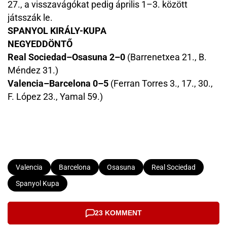
27., a visszavágókat pedig április 1–3. között
játsszák le.
SPANYOL KIRÁLY-KUPA
NEGYEDDÖNTŐ
Real Sociedad–Osasuna 2–0
(Barrenetxea 21., B.
Méndez 31.)
Valencia–Barcelona 0–5
(Ferran Torres 3., 17., 30.,
F. López 23., Yamal 59.)
Valencia
Barcelona
Osasuna
Real Sociedad
Spanyol Kupa
23 KOMMENT