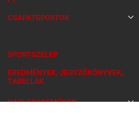
CSAPATSPORTOK
SPORTSZELEP
EREDMÉNYEK, JEGYZŐKÖNYVEK,
TABELLÁK
NAPI SPORTMŰSOR