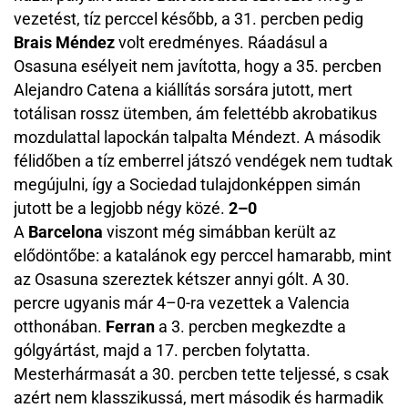
vezetést, tíz perccel később, a 31. percben pedig
Brais Méndez
volt eredményes. Ráadásul a
Osasuna esélyeit nem javította, hogy a 35. percben
Alejandro Catena a kiállítás sorsára jutott, mert
totálisan rossz ütemben, ám felettébb akrobatikus
mozdulattal lapockán talpalta Méndezt. A második
félidőben a tíz emberrel játszó vendégek nem tudtak
megújulni, így a Sociedad tulajdonképpen simán
jutott be a legjobb négy közé.
2–0
A
Barcelona
viszont még simábban került az
elődöntőbe: a katalánok egy perccel hamarabb, mint
az Osasuna szereztek kétszer annyi gólt. A 30.
percre ugyanis már 4–0-ra vezettek a Valencia
otthonában.
Ferran
a 3. percben megkezdte a
gólgyártást, majd a 17. percben folytatta.
Mesterhármasát a 30. percben tette teljessé, s csak
azért nem klasszikussá, mert második és harmadik