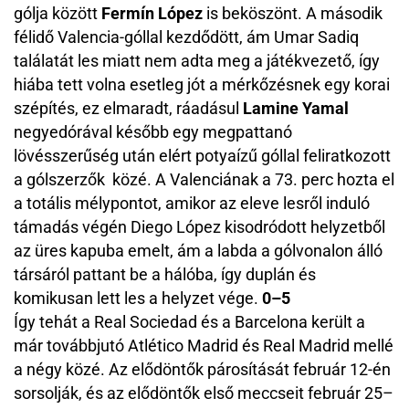
gólja között
Fermín López
is beköszönt. A második
félidő Valencia-góllal kezdődött, ám Umar Sadiq
találatát les miatt nem adta meg a játékvezető, így
hiába tett volna esetleg jót a mérkőzésnek egy korai
szépítés, ez elmaradt, ráadásul
Lamine Yamal
negyedórával később egy megpattanó
lövésszerűség után elért potyaízű góllal feliratkozott
a gólszerzők közé. A Valenciának a 73. perc hozta el
a totális mélypontot, amikor az eleve lesről induló
támadás végén Diego López kisodródott helyzetből
az üres kapuba emelt, ám a labda a gólvonalon álló
társáról pattant be a hálóba, így duplán és
komikusan lett les a helyzet vége.
0–5
Így tehát a Real Sociedad és a Barcelona került a
már továbbjutó Atlético Madrid és Real Madrid mellé
a négy közé. Az elődöntők párosítását február 12-én
sorsolják, és az elődöntők első meccseit február 25–