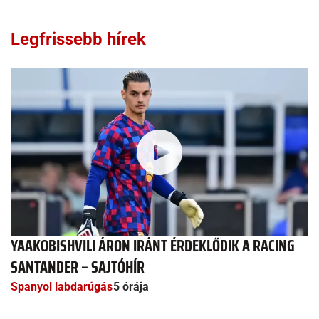
Legfrissebb hírek
YAAKOBISHVILI ÁRON IRÁNT ÉRDEKLŐDIK A RACING
SANTANDER – SAJTÓHÍR
Spanyol labdarúgás
5 órája