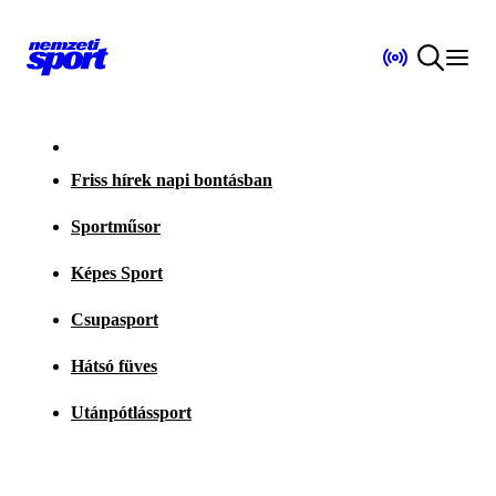
Friss hírek napi bontásban
Sportműsor
Képes Sport
Csupasport
Hátsó füves
Utánpótlássport