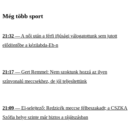
Még több sport
21:32
— A női után a férfi ifjúsági válogatottunk sem jutott
elődöntőbe a kézilabda-Eb-n
21:17
— Gert Remmel: Nem szoktunk hozzá az ilyen
színvonalú meccsekhez, de jól teljesítettünk
21:09
— El-selejtező: Redzicék meccse félbeszakadt; a CSZKA
Szófia helye szinte már biztos a rájátszásban