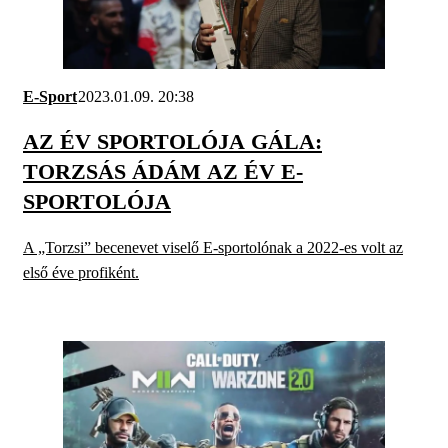
E-Sport
2023.01.09. 20:38
AZ ÉV SPORTOLÓJA GÁLA:
TORZSÁS ÁDÁM AZ ÉV E-
SPORTOLÓJA
A „Torzsi” becenevet viselő E-sportolónak a 2022-es volt az
első éve profiként.