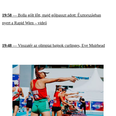
19:58
— Bolla gólt lőtt, majd gólpasszt adott: Észtországban
nyert a Rapid Wien – videó
19:48
— Visszatér az olimpiai bajnok curlinges, Eve Muirhead