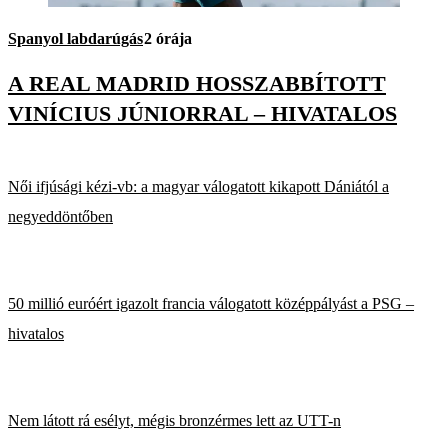
Spanyol labdarúgás
2 órája
A REAL MADRID HOSSZABBÍTOTT
VINÍCIUS JÚNIORRAL – HIVATALOS
Női ifjúsági kézi-vb: a magyar válogatott kikapott Dániától a
negyeddöntőben
50 millió euróért igazolt francia válogatott középpályást a PSG –
hivatalos
Nem látott rá esélyt, mégis bronzérmes lett az UTT-n