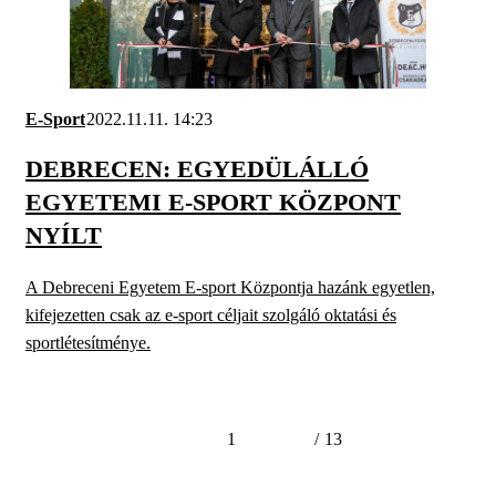
E-Sport
2022.11.11. 14:23
DEBRECEN: EGYEDÜLÁLLÓ
EGYETEMI E-SPORT KÖZPONT
NYÍLT
A Debreceni Egyetem E-sport Központja hazánk egyetlen,
kifejezetten csak az e-sport céljait szolgáló oktatási és
sportlétesítménye.
1
/
13