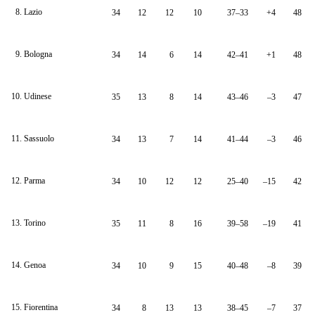
8. Lazio
34
12
12
10
37–33
+4
48
9. Bologna
34
14
6
14
42–41
+1
48
10. Udinese
35
13
8
14
43–46
–3
47
11. Sassuolo
34
13
7
14
41–44
–3
46
12. Parma
34
10
12
12
25–40
–15
42
13. Torino
35
11
8
16
39–58
–19
41
14. Genoa
34
10
9
15
40–48
–8
39
15. Fiorentina
34
8
13
13
38–45
–7
37