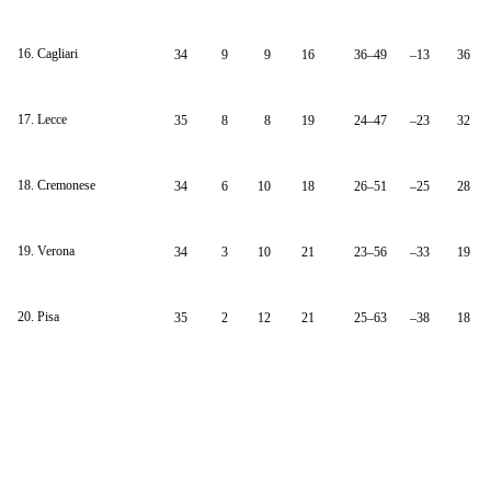
16. Cagliari
34
9
9
16
36–49
–13
36
17. Lecce
35
8
8
19
24–47
–23
32
18. Cremonese
34
6
10
18
26–51
–25
28
19. Verona
34
3
10
21
23–56
–33
19
20. Pisa
35
2
12
21
25–63
–38
18