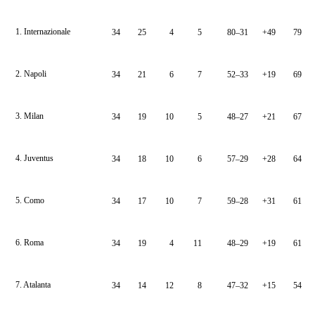
1. Internazionale
34
25
4
5
80–31
+49
79
2. Napoli
34
21
6
7
52–33
+19
69
3. Milan
34
19
10
5
48–27
+21
67
4. Juventus
34
18
10
6
57–29
+28
64
5. Como
34
17
10
7
59–28
+31
61
6. Roma
34
19
4
11
48–29
+19
61
7. Atalanta
34
14
12
8
47–32
+15
54