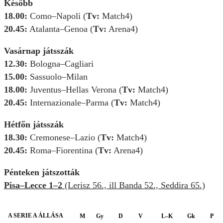
Később
18.00:
Como–Napoli (
Tv:
Match4)
20.45:
Atalanta–Genoa (
Tv:
Arena4)
Vasárnap játsszák
12.30:
Bologna–Cagliari
15.00:
Sassuolo–Milan
18.00:
Juventus–Hellas Verona (
Tv:
Match4)
20.45:
Internazionale–Parma (
Tv:
Match4)
Hétfőn játsszák
18.30:
Cremonese–Lazio (
Tv:
Match4)
20.45:
Roma–Fiorentina (
Tv:
Arena4)
Pénteken játszották
Pisa–Lecce 1–2
(Lerisz 56., ill Banda 52., Seddira 65.)
A SERIE A ÁLLÁSA
M
Gy
D
V
L–K
Gk
P