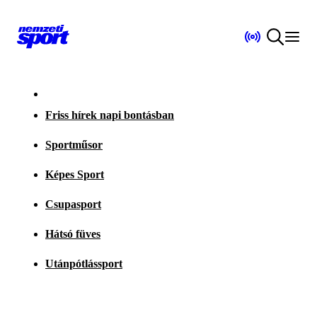
Friss hírek napi bontásban
Sportműsor
Képes Sport
Csupasport
Hátsó füves
Utánpótlássport