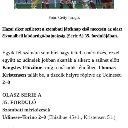
Fotó: Getty Images
Hazai siker született a szombati játéknap első meccsén az olasz
élvonalbeli labdarúgó-bajnokság (Serie A) 35. fordulójában.
Egyik fél számára sem bírt nagy téttel a mérkőzés, ezzel
együtt az udineiek jobban akarták a sikert: a szünet előtt
Kingsley Ehizibue
, míg a második félidőben
Thomas
Kristensen
talált be, a tizedik helyre röpítve az Udinesét.
2–0
OLASZ SERIE A
35. FORDULÓ
Szombati mérkőzések
Udinese–Torino 2–0
(Ehizibue 45+1., Kristensen 51.)