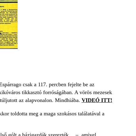
Espárrago csak a 117. percben fejelte be az
ikóváros tikkasztó forróságában. A vörös mezesek
 túljutott az alapvonalon. Mindhiába.
VIDEÓ ITT!
akkor toldotta meg a maga szokásos találatával a
első gólt a házigazdák szerezték… –,
amivel