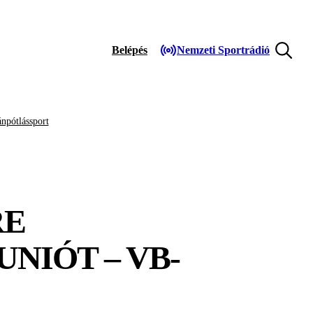
Belépés
Nemzeti Sportrádió
npótlássport
RE
NIÓT – VB-