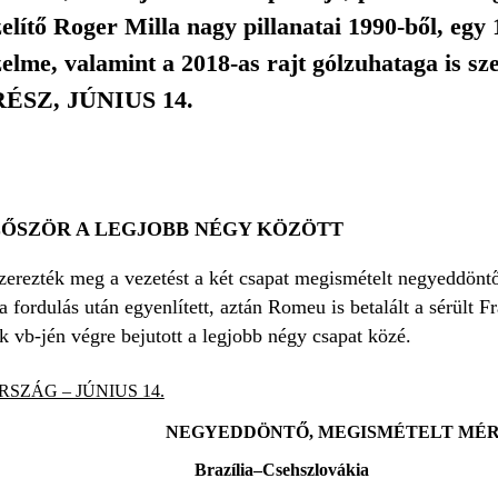
lítő Roger Milla nagy pillanatai 1990-ből, egy 
elme, valamint a 2018-as rajt gólzuhataga is sze
 RÉSZ, JÚNIUS 14.
ELŐSZÖR A LEGJOBB NÉGY KÖZÖTT
zerezték meg a vezetést a két csapat megismételt negyeddöntő
fordulás után egyenlített, aztán Romeu is betalált a sérült Fr
k vb-jén végre bejutott a legjobb négy csapat közé.
RSZÁG – JÚNIUS 14.
NEGYEDDÖNTŐ, MEGISMÉTELT MÉ
Brazília–Csehszlovákia