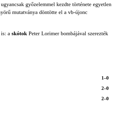
 ugyancsak győzelemmel kezdte története egyetlen
yörű mutatványa döntötte el a vb-újonc
 is: a
skótok
Peter Lorimer bombájával szerezték
1–0
2–0
2–0