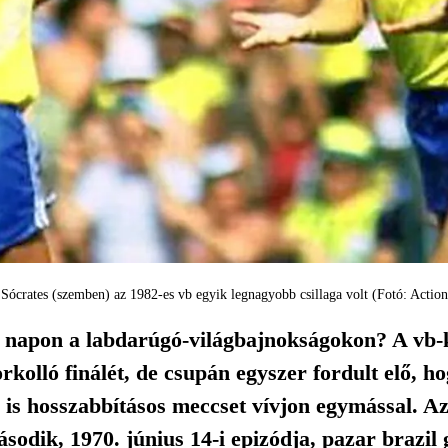
 Sócrates (szemben) az 1982-es vb egyik legnagyobb csillaga volt (Fotó: Actio
a napon a labdarúgó-világbajnokságokon? A vb-k
rkolló finálét, de csupán egyszer fordult elő, h
 is hosszabbításos meccset vívjon egymással. A
odik, 1970. június 14-i epizódja, pazar brazil 