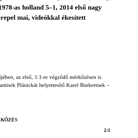
1978-as holland 5–1, 2014 első nagy
repel mai, videókkal ékesített
jében, az első, 1:1-re végződő mérkőzésen is
antisek Plánickát helyettesítő Karel Burkertnek –
RKŐZÉS
2:1