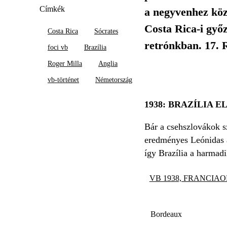
Címkék
a negyvenhez köze
Costa Rica-i győz
Costa Rica
Sócrates
retrónkban. 17.
foci vb
Brazília
Roger Milla
Anglia
vb-történet
Németország
1938: BRAZÍLIA 
Bár a csehszlovákok s
eredményes Leónidas a 
így Brazília a harmadi
VB 1938, FRANCIAO
Bordeaux