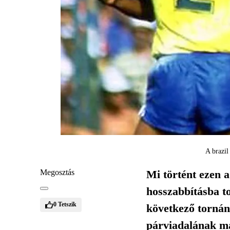
A brazil
Megosztás
Mi történt ezen 
hosszabbításba to
0
Tetszik
következő tornán
párviadalának más