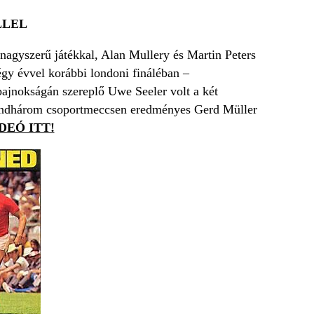
LLEL
n nagyszerű játékkal, Alan Mullery és Martin Peters
gy évvel korábbi londoni fináléban –
bajnokságán szereplő Uwe Seeler volt a két
 mindhárom csoportmeccsen eredményes Gerd Müller
DEÓ ITT!