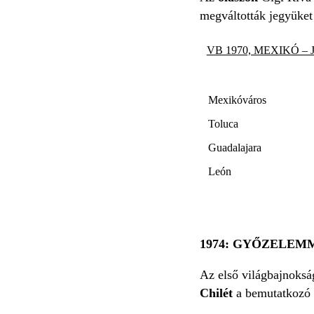
megváltották jegyüket
VB 1970, MEXIKÓ – 
Mexikóváros
Toluca
Guadalajara
León
1974: GYŐZELEM
Az első világbajnokság
Chilét
a bemutatkozó