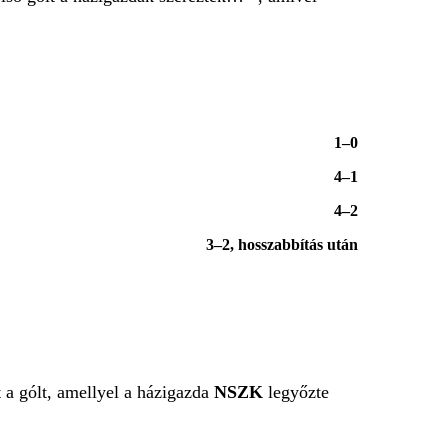
1–0
4–1
4–2
3–2, hosszabbítás után
 a gólt, amellyel a házigazda
NSZK
legyőzte