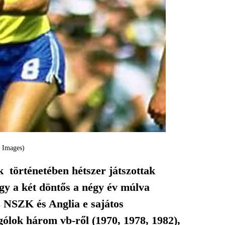
n Images)
 történetében hétszer játszottak
ogy a két döntős a négy év múlva
z NSZK és Anglia e sajátos
gólok három vb-ről (1970, 1978, 1982),