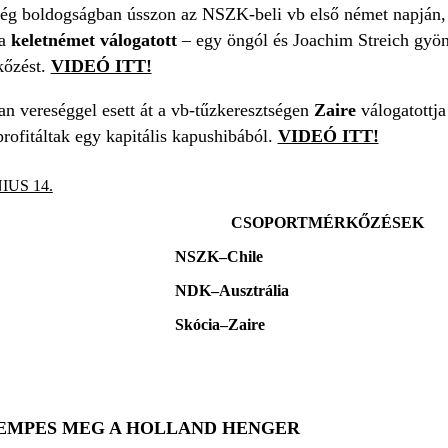
ség boldogságban ússzon az NSZK-beli vb első német napján,
 a
keletnémet válogatott
– egy öngól és Joachim Streich gyön
kőzést.
VIDEÓ ITT!
an vereséggel esett át a vb-tűzkeresztségen
Zaire
válogatottja
rofitáltak egy kapitális kapushibából.
VIDEÓ ITT!
IUS 14.
CSOPORTMÉRKŐZÉSEK
NSZK–Chile
NDK–Ausztrália
Skócia–Zaire
 KEMPES MEG A HOLLAND HENGER