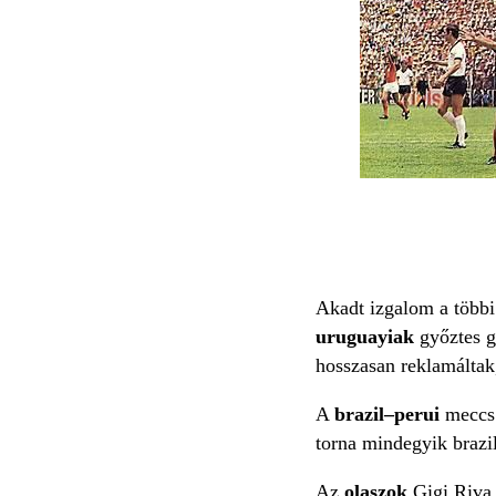
Akadt izgalom a többi 
uruguayiak
győztes g
hosszasan reklamáltak,
A
brazil–perui
meccs 
torna mindegyik brazi
Az
olaszok
Gigi Riva 