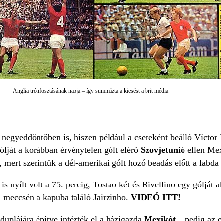
Anglia trónfosztásának napja – így summázta a kiesést a brit média
negyeddöntőben is, hiszen például a csereként beálló Víctor 
ólját a korábban érvénytelen gólt elérő
Szovjetunió
ellen Mex
 mert szerintük a dél-amerikai gólt hozó beadás előtt a labda
is nyílt volt a 75. percig, Tostao két és Rivellino egy gólját 
l meccsén a kapuba találó Jairzinho.
VIDEÓ ITT!
duplájára építve intézték el a házigazda
Mexikót
– pedig az 