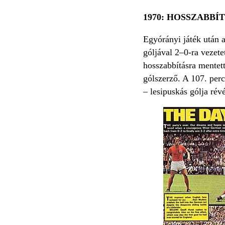
1970: HOSSZABBÍ
Egyórányi játék után
góljával 2–0-ra vezete
hosszabbításra mentet
gólszerző. A 107. per
– lesipuskás gólja ré