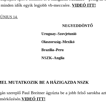
 minden idők egyik legjobb vb-meccsére.
VIDEÓ ITT!
JÚNIUS 14.
NEGYEDDÖNTŐ
Uruguay–Szovjetunió
Olaszország–Mexikó
Brazília–Peru
NSZK–Anglia
MEL MUTATKOZIK BE A HÁZIGAZDA NSZK
án szereplő Paul Breitner ágyúzta be a jobb felső sarokba azt
 mérkőzésén.
VIDEÓ ITT!