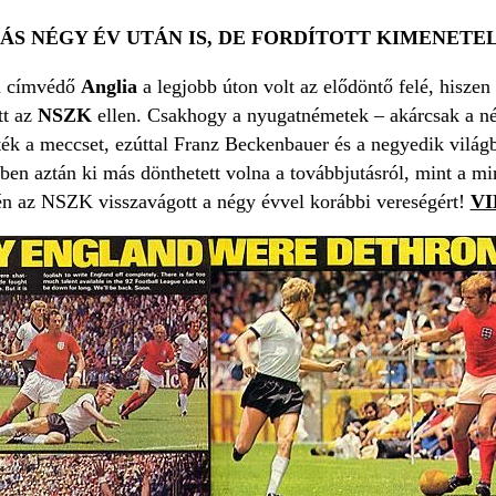
TÁS NÉGY ÉV UTÁN IS, DE FORDÍTOTT KIMENETE
 a címvédő
Anglia
a legjobb úton volt az elődöntő felé, hisze
tt az
NSZK
ellen. Csakhogy a nyugatnémetek – akárcsak a né
ték a meccset, ezúttal Franz Beckenbauer és a negyedik világ
cben aztán ki más dönthetett volna a továbbjutásról, mint a
vén az NSZK visszavágott a négy évvel korábbi vereségért!
VI