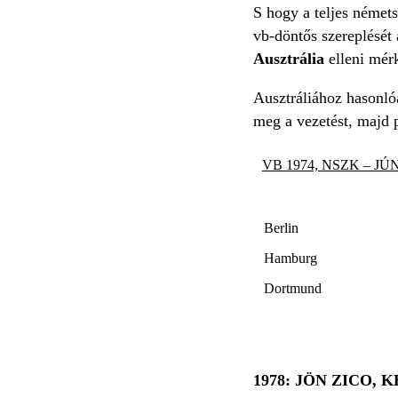
S hogy a teljes német
vb-döntős szereplését
Ausztrália
elleni mér
Ausztráliához hasonló
meg a vezetést, majd p
VB 1974, NSZK – JÚN
Berlin
Hamburg
Dortmund
1978: JÖN ZICO,