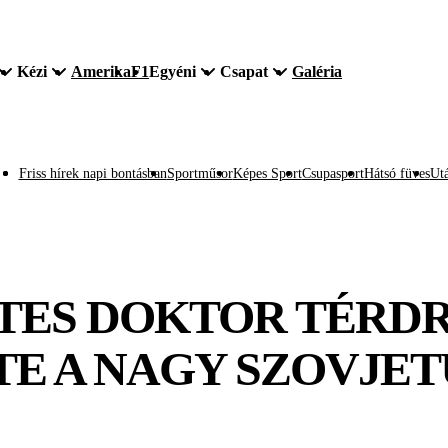
Kézi
Amerika
F1
Egyéni
Csapat
Galéria
Friss hírek napi bontásban
Sportműsor
Képes Sport
Csupasport
Hátsó füves
Utá
TES DOKTOR TÉRD
E A NAGY SZOVJETU