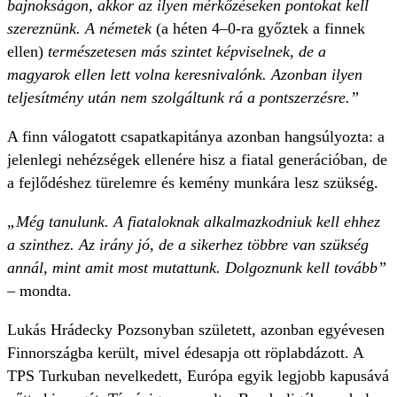
bajnokságon, akkor az ilyen mérkőzéseken pontokat kell
szereznünk. A németek
(a héten 4–0-ra győztek a finnek
ellen)
természetesen más szintet képviselnek, de a
magyarok ellen lett volna keresnivalónk. Azonban ilyen
teljesítmény után nem szolgáltunk rá a pontszerzésre.”
A finn válogatott csapatkapitánya azonban hangsúlyozta: a
jelenlegi nehézségek ellenére hisz a fiatal generációban, de
a fejlődéshez türelemre és kemény munkára lesz szükség.
„Még tanulunk. A fiataloknak alkalmazkodniuk kell ehhez
a szinthez. Az irány jó, de a sikerhez többre van szükség
annál, mint amit most mutattunk. Dolgoznunk kell tovább”
– mondta.
Lukás Hrádecky Pozsonyban született, azonban egyévesen
Finnországba került, mivel édesapja ott röplabdázott. A
TPS Turkuban nevelkedett, Európa egyik legjobb kapusává