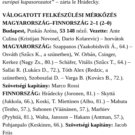
európai kupasorozatot”
– zárta le Hrádecky.
VÁLOGATOTT FELKÉSZÜLÉSI MÉRKŐZÉS
MAGYARORSZÁG–FINNORSZÁG 2–1 (2–0)
Budapest,
Puskás Aréna,
53 148
néző.
Vezette:
Ante
Culina (Kristijan Novosel, Dario Kolarevic) – horvátok
MAGYARORSZÁG:
Szappanos (Yaakobishvili Á., 64.) –
Osváth (Szűcs K., a szünetben), W. Orbán, Csinger,
Kerkez (Nagy Zs., 80.) – Schäfer, Vitális (Szűcs T., 64.) –
Sallai R. (Lukács D., 72.), Tóth Alex (Redzic, a
szünetben), Szoboszlai D. – Varga B. (Kovács B., 72.).
Szövetségi kapitány:
Marco Rossi
FINNORSZÁG:
Hrádecky (Joronen, 81.) – Skyttä
(Jukkola, 66.), Koski, T. Miettinen (Alho, 81.) – Mahuta
(Tenho, 57.), Suhonen (Väänänen, 57.), Marhiev
(Pyyhtiä, 81.), Walta, Jansson – Hakans (Antman, 57.),
Pohjanpalo (Keskinen, 66.).
Szövetségi kapitány:
Jacob
Friis