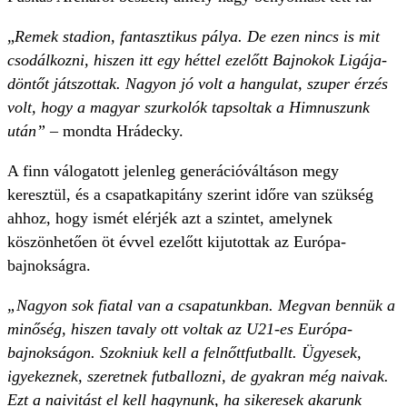
„
Remek stadion, fantasztikus pálya. De ezen nincs is mit
csodálkozni, hiszen itt egy héttel ezelőtt Bajnokok Ligája-
döntőt játszottak. Nagyon jó volt a hangulat, szuper érzés
volt, hogy a magyar szurkolók tapsoltak a Himnuszunk
után”
– mondta Hrádecky.
A finn válogatott jelenleg generációváltáson megy
keresztül, és a csapatkapitány szerint időre van szükség
ahhoz, hogy ismét elérjék azt a szintet, amelynek
köszönhetően öt évvel ezelőtt kijutottak az Európa-
bajnokságra.
„Nagyon sok fiatal van a csapatunkban. Megvan bennük a
minőség, hiszen tavaly ott voltak az U21-es Európa-
bajnokságon. Szokniuk kell a felnőttfutballt. Ügyesek,
igyekeznek, szeretnek futballozni, de gyakran még naivak.
Ezt a naivitást el kell hagynunk, ha sikeresek akarunk