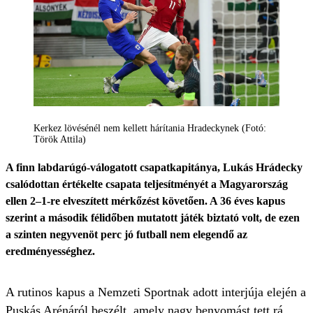
Kerkez lövésénél nem kellett hárítania Hradeckynek (Fotó:
Török Attila)
A finn labdarúgó-válogatott csapatkapitánya, Lukás Hrádecky
csalódottan értékelte csapata teljesítményét a Magyarország
ellen 2–1-re elveszített mérkőzést követően. A 36 éves kapus
szerint a második félidőben mutatott játék biztató volt, de ezen
a szinten negyvenöt perc jó futball nem elegendő az
eredményességhez.
A rutinos kapus a Nemzeti Sportnak adott interjúja elején a
Puskás Arénáról beszélt, amely nagy benyomást tett rá.