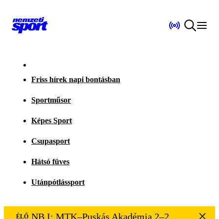
Friss hírek napi bontásban
Sportműsor
Képes Sport
Csupasport
Hátsó füves
Utánpótlássport
NB I: MTK–Puskás Akadémia 2–2
ÉLŐ