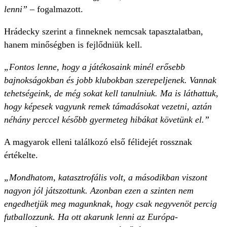
lenni”
– fogalmazott.
Hrádecky szerint a finneknek nemcsak tapasztalatban,
hanem minőségben is fejlődniük kell.
„Fontos lenne, hogy a játékosaink minél erősebb
bajnokságokban és jobb klubokban szerepeljenek. Vannak
tehetségeink, de még sokat kell tanulniuk. Ma is láthattuk,
hogy képesek vagyunk remek támadásokat vezetni, aztán
néhány perccel később gyermeteg hibákat követünk el.”
A magyarok elleni találkozó első félidejét rossznak
értékelte.
„Mondhatom, katasztrofális volt, a másodikban viszont
nagyon jól játszottunk. Azonban ezen a szinten nem
engedhetjük meg magunknak, hogy csak negyvenöt percig
futballozzunk. Ha ott akarunk lenni az Európa-