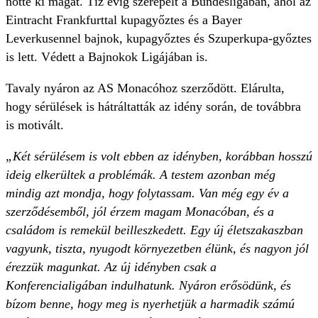
nőtte ki magát. Tíz évig szerepelt a Bundesligában, ahol az
Eintracht Frankfurttal kupagyőztes és a Bayer
Leverkusennel bajnok, kupagyőztes és Szuperkupa-győztes
is lett. Védett a Bajnokok Ligájában is.
Tavaly nyáron az AS Monacóhoz szerződött. Elárulta,
hogy sérülések is hátráltatták az idény során, de továbbra
is motivált.
„Két sérülésem is volt ebben az idényben, korábban hosszú
ideig elkerültek a problémák. A testem azonban még
mindig azt mondja, hogy folytassam. Van még egy év a
szerződésemből, jól érzem magam Monacóban, és a
családom is remekül beilleszkedett. Egy új életszakaszban
vagyunk, tiszta, nyugodt környezetben élünk, és nagyon jól
érezzük magunkat. Az új idényben csak a
Konferencialigában indulhatunk. Nyáron erősödünk, és
bízom benne, hogy meg is nyerhetjük a harmadik számú