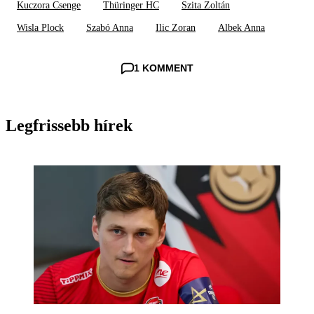
Kuczora Csenge
Thüringer HC
Szita Zoltán
Wisla Plock
Szabó Anna
Ilic Zoran
Albek Anna
1 KOMMENT
Legfrissebb hírek