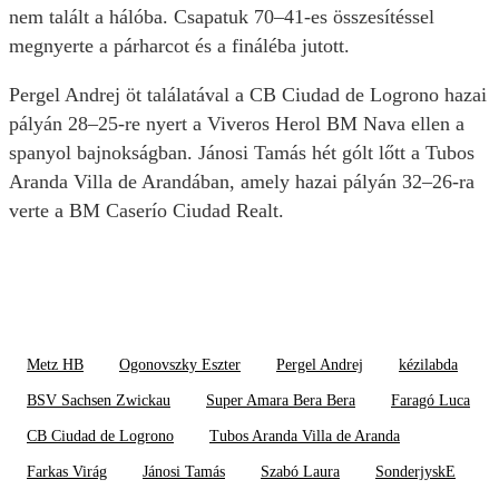
nem talált a hálóba. Csapatuk 70–41-es összesítéssel
megnyerte a párharcot és a fináléba jutott.
Pergel Andrej öt találatával a CB Ciudad de Logrono hazai
pályán 28–25-re nyert a Viveros Herol BM Nava ellen a
spanyol bajnokságban. Jánosi Tamás hét gólt lőtt a Tubos
Aranda Villa de Arandában, amely hazai pályán 32–26-ra
verte a BM Caserío Ciudad Realt.
Metz HB
Ogonovszky Eszter
Pergel Andrej
kézilabda
BSV Sachsen Zwickau
Super Amara Bera Bera
Faragó Luca
CB Ciudad de Logrono
Tubos Aranda Villa de Aranda
Farkas Virág
Jánosi Tamás
Szabó Laura
SonderjyskE