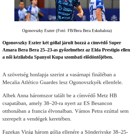
Ogonovszky Eszter (Fotó: FB/Bera Bera Eskubaloia)
Ogonovszky Eszter két góllal járult hozzá a címvédő Super
Amara Bera Bera 25–23-as győzelméhez az Elda Prestigio ellen
a női kézilabda Spanyol Kupa szombati elődöntőjében.
A szövetség honlapja szerint a vasárnapi fináléban a
Mecalia Atlético Guardes lesz Ogonovszkyék ellenfele.
Albek Anna háromszor talált be a címvédő Metz HB
csapatában, amely 38–20-ra nyert az ES Besancon
otthonában a francia élvonalban. Vámos Petra ezúttal sem
szerepelt a vendégek keretében.
Fazekas Virág három gólja ellenére a Sönderjyske 38–25-