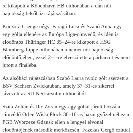
re kikapott a Köbenhavn HB otthonában a dán női
bajnokság felsőházi rájátszásában.
Kuczora Csenge négy, Faragó Luca és Szabó Anna egy-
egy gólja ellenére az Európa Liga-címvédő, és idén is
elődöntős Thüringer HC 35–24-re kikapott a HSG
Blomberg-Lippe otthonában a német női bajnokság
elődöntőjében, ezzel 2–1-re elveszítette a párharcot és nem
jutott a fináléba.
Az alsóházi rájátszásban Szabó Laura nyolc gólt szerzett a
BSV Sachsen Zwickauban, amely 37–31-es sikerrel
távozott az SU Neckarsulm otthonából.
Szita Zoltán és Ilic Zoran egy-egy góllal járult hozzá a
címvédő Orlen Wisla Plock 38–18-as hazai győzelméhez a
PGE Wybrzeze Gdansk ellen a lengyel élvonal
elődöntőjének második mérkőzésén. Fazekas Gergő ezúttal