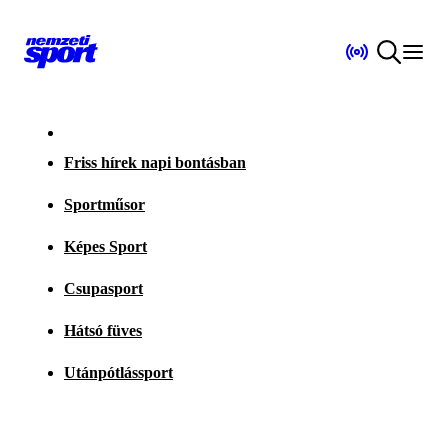
Friss hírek napi bontásban
Sportműsor
Képes Sport
Csupasport
Hátsó füves
Utánpótlássport