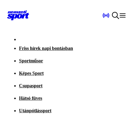
Friss hírek napi bontásban
Sportműsor
Képes Sport
Csupasport
Hátsó füves
Utánpótlássport