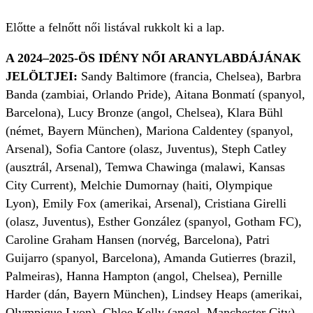
Előtte a felnőtt női listával rukkolt ki a lap.
A 2024–2025-ÖS IDÉNY NŐI ARANYLABDÁJÁNAK
JELÖLTJEI:
Sandy Baltimore (francia, Chelsea), Barbra
Banda (zambiai, Orlando Pride), Aitana Bonmatí (spanyol,
Barcelona), Lucy Bronze (angol, Chelsea), Klara Bühl
(német, Bayern München), Mariona Caldentey (spanyol,
Arsenal), Sofia Cantore (olasz, Juventus), Steph Catley
(ausztrál, Arsenal), Temwa Chawinga (malawi, Kansas
City Current), Melchie Dumornay (haiti, Olympique
Lyon), Emily Fox (amerikai, Arsenal), Cristiana Girelli
(olasz, Juventus), Esther González (spanyol, Gotham FC),
Caroline Graham Hansen (norvég, Barcelona), Patri
Guijarro (spanyol, Barcelona), Amanda Gutierres (brazil,
Palmeiras), Hanna Hampton (angol, Chelsea), Pernille
Harder (dán, Bayern München), Lindsey Heaps (amerikai,
Olympique Lyon), Chloe Kelly (angol, Manchester City),