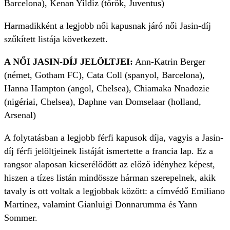
Barcelona), Kenan Yildiz (török, Juventus)
Harmadikként a legjobb női kapusnak járó női Jasin-díj
szűkített listája következett.
A NŐI JASIN-DÍJ JELÖLTJEI:
Ann-Katrin Berger
(német, Gotham FC), Cata Coll (spanyol, Barcelona),
Hanna Hampton (angol, Chelsea), Chiamaka Nnadozie
(nigériai, Chelsea), Daphne van Domselaar (holland,
Arsenal)
A folytatásban a legjobb férfi kapusok díja, vagyis a Jasin-
díj férfi jelöltjeinek listáját ismertette a francia lap. Ez a
rangsor alaposan kicserélődött az előző idényhez képest,
hiszen a tízes listán mindössze hárman szerepelnek, akik
tavaly is ott voltak a legjobbak között: a címvédő Emiliano
Martínez, valamint Gianluigi Donnarumma és Yann
Sommer.