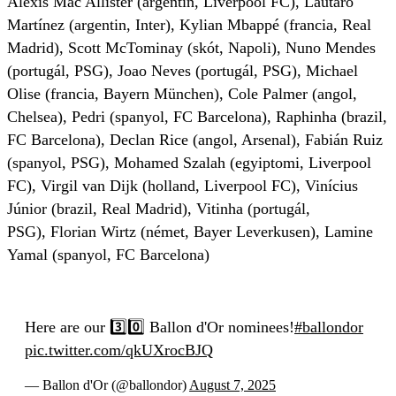
Alexis Mac Allister (argentin, Liverpool FC), Lautaro
Martínez (argentin, Inter), Kylian Mbappé (francia, Real
Madrid), Scott McTominay (skót, Napoli), Nuno Mendes
(portugál, PSG), Joao Neves (portugál, PSG), Michael
Olise (francia, Bayern München), Cole Palmer (angol,
Chelsea), Pedri (spanyol, FC Barcelona), Raphinha (brazil,
FC Barcelona), Declan Rice (angol, Arsenal), Fabián Ruiz
(spanyol, PSG), Mohamed Szalah (egyiptomi, Liverpool
FC), Virgil van Dijk (holland, Liverpool FC), Vinícius
Júnior (brazil, Real Madrid), Vitinha (portugál,
PSG), Florian Wirtz (német, Bayer Leverkusen), Lamine
Yamal (spanyol, FC Barcelona)
Here are our 3️⃣0️⃣ Ballon d'Or nominees!
#ballondor
pic.twitter.com/qkUXrocBJQ
— Ballon d'Or (@ballondor)
August 7, 2025