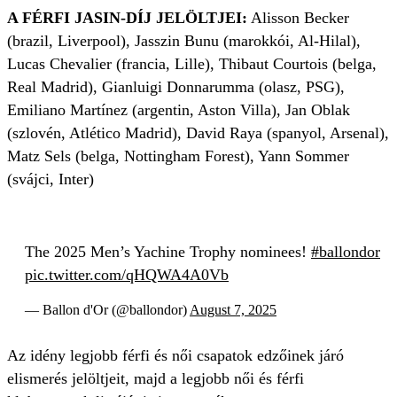
A FÉRFI JASIN-DÍJ JELÖLTJEI:
Alisson Becker
(brazil, Liverpool), Jasszin Bunu (marokkói, Al-Hilal),
Lucas Chevalier (francia, Lille), Thibaut Courtois (belga,
Real Madrid), Gianluigi Donnarumma (olasz, PSG),
Emiliano Martínez (argentin, Aston Villa), Jan Oblak
(szlovén, Atlético Madrid), David Raya (spanyol, Arsenal),
Matz Sels (belga, Nottingham Forest), Yann Sommer
(svájci, Inter)
The 2025 Men’s Yachine Trophy nominees!
#ballondor
pic.twitter.com/qHQWA4A0Vb
— Ballon d'Or (@ballondor)
August 7, 2025
Az idény legjobb férfi és női csapatok edzőinek járó
elismerés jelöltjeit, majd a legjobb női és férfi