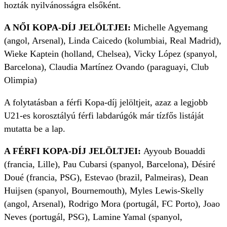
hozták nyilvánosságra elsőként.
A NŐI KOPA-DÍJ JELÖLTJEI:
Michelle Agyemang
(angol, Arsenal), Linda Caicedo (kolumbiai, Real Madrid),
Wieke Kaptein (holland, Chelsea), Vicky López (spanyol,
Barcelona), Claudia Martínez Ovando (paraguayi, Club
Olimpia)
A folytatásban a férfi Kopa-díj jelöltjeit, azaz a legjobb
U21-es korosztályú férfi labdarúgók már tízfős listáját
mutatta be a lap.
A FÉRFI KOPA-DÍJ JELÖLTJEI:
Ayyoub Bouaddi
(francia, Lille), Pau Cubarsi (spanyol, Barcelona), Désiré
Doué (francia, PSG), Estevao (brazil, Palmeiras), Dean
Huijsen (spanyol, Bournemouth), Myles Lewis-Skelly
(angol, Arsenal), Rodrigo Mora (portugál, FC Porto), Joao
Neves (portugál, PSG), Lamine Yamal (spanyol,