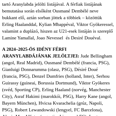
tartó Aranylabda jelölti listájával. A férfiak listájának
bemutatása során elsőként Ousmané Dembélé neve
bukkant elő, aztán sorban jöttek a többiek – közöttük
Erling Haalanddal, Kylian Mbappéval, Viktor Gyökeressel,
valamint a duplázó, hiszen az U21-esek listáján is szereplő
Lamine Yamallal, Joao Nevessel és Desiré Douéval.
A 2024–2025-ÖS IDÉNY FÉRFI
ARANYLABDÁJÁNAK JELÖLTJEI:
Jude Bellingham
(angol, Real Madrid), Ousmané Dembélé (francia, PSG),
Gianluigi Donnarumma (olasz, PSG), Désiré Doué
(francia, PSG), Denzel Dumfries (holland, Inter), Serhou
Guirassy (guineai, Borussia Dortmund), Viktor Gyökeres
(svéd, Sporting CP), Erling Haaland (norvég, Manchester
City), Asraf Hakimi (marokkói, PSG), Harry Kane (angol,
Bayern München), Hvicsa Kvarachelia (grúz, Napoli,
PSG), Robert Lewandowski (lengyel, FC Barcelona),