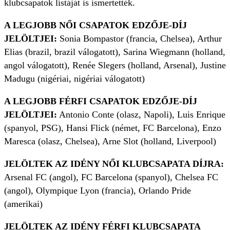
klubcsapatok listáját is ismertették.
A LEGJOBB NŐI CSAPATOK EDZŐJE-DÍJ
JELÖLTJEI:
Sonia Bompastor (francia, Chelsea), Arthur
Elias (brazil, brazil válogatott), Sarina Wiegmann (holland,
angol válogatott), Renée Slegers (holland, Arsenal), Justine
Madugu (nigériai, nigériai válogatott)
A LEGJOBB FÉRFI CSAPATOK EDZŐJE-DÍJ
JELÖLTJEI:
Antonio Conte (olasz, Napoli), Luis Enrique
(spanyol, PSG), Hansi Flick (német, FC Barcelona), Enzo
Maresca (olasz, Chelsea), Arne Slot (holland, Liverpool)
JELÖLTEK AZ IDÉNY NŐI KLUBCSAPATA DÍJRA:
Arsenal FC (angol), FC Barcelona (spanyol), Chelsea FC
(angol), Olympique Lyon (francia), Orlando Pride
(amerikai)
JELÖLTEK AZ IDÉNY FÉRFI KLUBCSAPATA