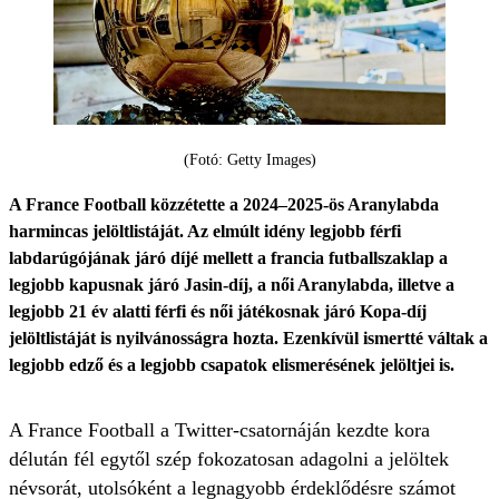
(Fotó: Getty Images)
A France Football közzétette a 2024–2025-ös Aranylabda
harmincas jelöltlistáját. Az elmúlt idény legjobb férfi
labdarúgójának járó díjé mellett a francia futballszaklap a
legjobb kapusnak járó Jasin-díj, a női Aranylabda, illetve a
legjobb 21 év alatti férfi és női játékosnak járó Kopa-díj
jelöltlistáját is nyilvánosságra hozta. Ezenkívül ismertté váltak a
legjobb edző és a legjobb csapatok elismerésének jelöltjei is.
A France Football a Twitter-csatornáján kezdte kora
délután fél egytől szép fokozatosan adagolni a jelöltek
névsorát, utolsóként a legnagyobb érdeklődésre számot