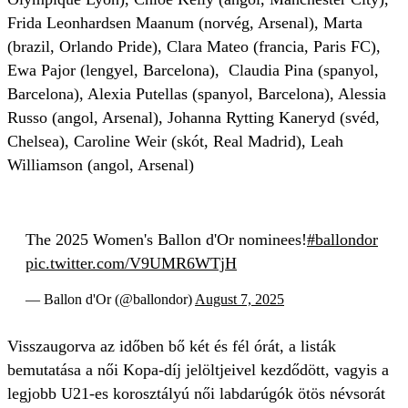
Frida Leonhardsen Maanum (norvég, Arsenal), Marta
(brazil, Orlando Pride), Clara Mateo (francia, Paris FC),
Ewa Pajor (lengyel, Barcelona), Claudia Pina (spanyol,
Barcelona), Alexia Putellas (spanyol, Barcelona), Alessia
Russo (angol, Arsenal), Johanna Rytting Kaneryd (svéd,
Chelsea), Caroline Weir (skót, Real Madrid), Leah
Williamson (angol, Arsenal)
The 2025 Women's Ballon d'Or nominees!
#ballondor
pic.twitter.com/V9UMR6WTjH
— Ballon d'Or (@ballondor)
August 7, 2025
Visszaugorva az időben bő két és fél órát, a listák
bemutatása a női Kopa-díj jelöltjeivel kezdődött, vagyis a
legjobb U21-es korosztályú női labdarúgók ötös névsorát