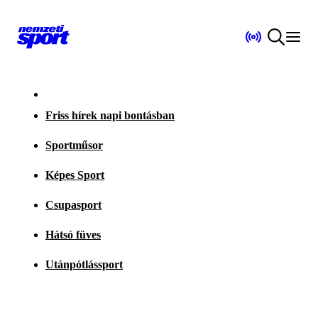
Friss hírek napi bontásban
Sportműsor
Képes Sport
Csupasport
Hátsó füves
Utánpótlássport