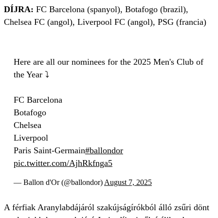
DÍJRA:
FC Barcelona (spanyol), Botafogo (brazil),
Chelsea FC (angol), Liverpool FC (angol), PSG (francia)
Here are all our nominees for the 2025 Men's Club of
the Year ⤵️
FC Barcelona
Botafogo
Chelsea
Liverpool
Paris Saint-Germain
#ballondor
pic.twitter.com/AjhRkfnga5
— Ballon d'Or (@ballondor)
August 7, 2025
A férfiak Aranylabdájáról szakújságírókból álló zsűri dönt