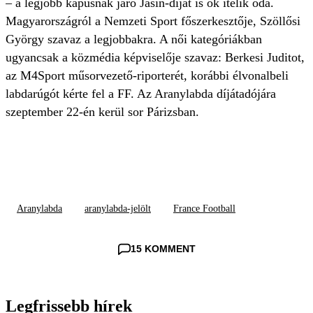
– a legjobb kapusnak járó Jasin-díjat is ők ítélik oda.
Magyarországról a Nemzeti Sport főszerkesztője, Szöllősi
György szavaz a legjobbakra. A női kategóriákban
ugyancsak a közmédia képviselője szavaz: Berkesi Juditot,
az M4Sport műsorvezető-riporterét, korábbi élvonalbeli
labdarúgót kérte fel a FF. Az Aranylabda díjátadójára
szeptember 22-én kerül sor Párizsban.
Aranylabda
aranylabda-jelölt
France Football
15 KOMMENT
Legfrissebb hírek