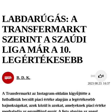
LABDARÚGÁS: A
TRANSFERMARKT
SZERINT A SZAÚDI
LIGA MÁR A 10.
LEGÉRTÉKESEBB
0
B. D. K.
2023.08.23. 16:37
A Transfermarkt az Instagram-oldalán kigyűjtötte a
futballisták becsült piaci értéke alapján a legértékesebb
bajnokságokat, azok közül is azokat, amelyeknek piaci értéke
meghaladja az egymilliárd eurót. A lista alapján az angol