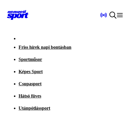
Friss hírek napi bontásban
Sportműsor
Képes Sport
Csupasport
Hátsó füves
Utánpótlássport