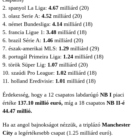
2. spanyol La Liga:
4.67
milliárd (20)
3. olasz Serie A:
4.52
milliárd (20)
4. német Bundesliga:
4.14
milliárd (18)
5. francia Ligue 1:
3.48
milliárd (18)
6. brazil Série A:
1.46
milliárd (20)
7. észak-amerikai MLS:
1.29
milliárd (29)
8. portugál Primeira Liga:
1.24
milliárd (18)
9. török Süper Lig:
1.07
milliárd (20)
10. szaúdi Pro League:
1.02
milliárd (18)
11. holland Eredivisie:
1.01
milliárd (18)
Érdekesség, hogy a 12 csapatos labdarúgó
NB I
piaci
értéke
137.10 millió euró,
míg a 18 csapatos
NB II-é
44.47 millió.
Ha az angol bajnokságot nézzük, a triplázó
Manchester
City
a legértékesebb csapat (1.25 milliárd euró).