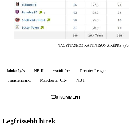
NAGYÍTÁSHOZ KATTINTSON A KÉPRE! (Fotó: T
labdarúgás
NB II
szaúdi foci
Premier League
Transfermarkt
Manchester City
NB I
0 KOMMENT
Legfrissebb hírek