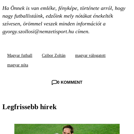
Ha Önnek is van emléke, fényképe, története arról, hogy
nagy futballistáink, edzőink mely nótákat énekelték
szívesen, örömmel veszek minden információt a
gyorgy.szollosi@nemzetisport.hu
címen.
Magyar futball
Czibor Zoltán
magyar válogatott
magyar nóta
0 KOMMENT
Legfrissebb hírek