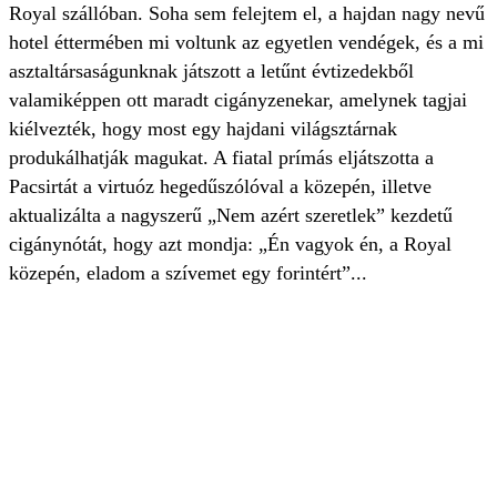
Royal szállóban. Soha sem felejtem el, a hajdan nagy nevű
hotel éttermében mi voltunk az egyetlen vendégek, és a mi
asztaltársaságunknak játszott a letűnt évtizedekből
valamiképpen ott maradt cigányzenekar, amelynek tagjai
kiélvezték, hogy most egy hajdani világsztárnak
produkálhatják magukat. A fiatal prímás eljátszotta a
Pacsirtát a virtuóz hegedűszólóval a közepén, illetve
aktualizálta a nagyszerű „Nem azért szeretlek” kezdetű
cigánynótát, hogy azt mondja: „Én vagyok én, a Royal
közepén, eladom a szívemet egy forintért”...