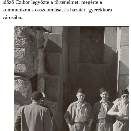
időző Czibor legyőzte a történelmet: megérte a
kommunizmus összeomlását és hazatért gyerekkora
városába.