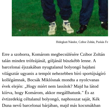
Hidegkuti Nándor, Czibor Zoltán, Puskás Fere
Erre a szoborra, Komárom megbecsülésére Czibor Zoltán
talán minden trófeájánál, góljánál büszkébb lenne. A
barcelonai éjszakában nyugtalanul bolyongó hajdani
világsztár ugyanis a tempót nehezebben bíró sportújságíró
kollégámnak, Bocsák Miklósnak mondta a nyolcvanas
évek elején: „Hogy miért nem lassítok? Majd ha látod
kiírva, hogy Komárom, akkor megállhatunk." És az
évtizedekig céltalanul bolyongó, naphosszat saját, Kék
Duna nevű barcelonai bárjában, majd más kocsmákban