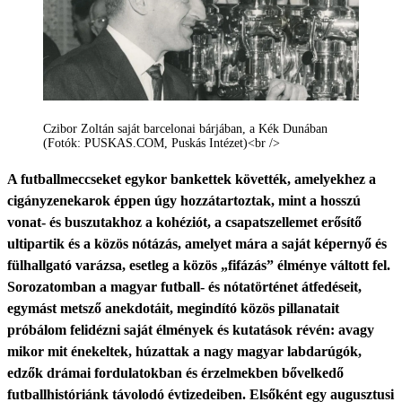
Czibor Zoltán saját barcelonai bárjában, a Kék Dunában
(Fotók: PUSKAS.COM, Puskás Intézet)<br />
A futballmeccseket egykor bankettek követték, amelyekhez a
cigányzenekarok éppen úgy hozzátartoztak, mint a hosszú
vonat- és buszutakhoz a kohéziót, a csapatszellemet erősítő
ultipartik és a közös nótázás, amelyet mára a saját képernyő és
fülhallgató varázsa, esetleg a közös „fifázás” élménye váltott fel.
Sorozatomban a magyar futball- és nótatörténet átfedéseit,
egymást metsző anekdotáit, megindító közös pillanatait
próbálom felidézni saját élmények és kutatások révén: avagy
mikor mit énekeltek, húzattak a nagy magyar labdarúgók,
edzők drámai fordulatokban és érzelmekben bővelkedő
futballhistóriánk távolodó évtizedeiben. Elsőként egy augusztusi