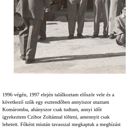
E
1996 végén, 1997 elején találkoztam először vele és a
következő szűk egy esztendőben annyiszor utaztam
Komáromba, ahányszor csak tudtam, annyi időt
igyekeztem Czibor Zoltánnal tölteni, amennyit csak
lehetett. Főként miután tavasszal megkaptuk a megbízást