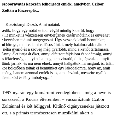
szoboravatás kapcsán felhorgadt emlék, amelyben Czibor
Zoltán a főszereplő...
Kosztolányi Dezső: A mi nótáink
rkedik, hogy egy nótát se tud, végül mindig kiderül, hogy
i. (...) minket is végzetesen egybefűznek cigánynótáink és egységet
oly kevésben tudunk megegyezni. Úgy vesznek körül bennünket,
mi hitrege, mint valami vallásos áhítat, mely hatalmasabb nálunk.
ne néha gyarló és a szöveg még gyarlóbb, mind a kettőt tartalmassá
Annyi élet itatja át őket, annyi elfajzott fájdalom és vidámság, annyi
és féktelenség, annyi soha meg nem virradó, duhaj éjszaka, annyit
őttünk járnak, és ma nem élnek, annyit hallgattuk mi magunk is, talán
or bölcsőben toltak el bennünket egy lakodalomra, hogy az, amit
élmény, hanem azonnal emlék is az, amit érzünk, messzire nyúlik
 felett köd és fény imbolyog...”
1997 nyarán egy komáromi vendéglőben – még a neve is
sorsszerű, a Kocsis étteremben – vacsoráztunk Czibor
Zoltánnal és két hölggyel. Kitűnő cigányzenekar játszott
ott, s a prímás természetesen muzsikálni akart a