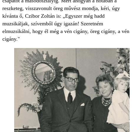
csapatot a másodosztályig. Mert ahogyan a nótában a
reszketeg, visszavonult öreg művész mondja, kéri, úgy
kívánta ő, Czibor Zoltán is: „Egyszer még hadd
muzsikáljak, szívemből úgy igazán! Szeretném
elmuzsikálni, hogy él még a vén cigány, öreg cigány, a vén
cigány."