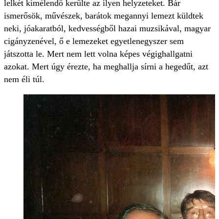
lelkét kímélendő kerülte az ilyen helyzeteket. Bár
ismerősök, művészek, barátok megannyi lemezt küldtek
neki, jóakaratból, kedvességből hazai muzsikával, magyar
cigányzenével, ő e lemezeket egyetlenegyszer sem
játszotta le. Mert nem lett volna képes végighallgatni
azokat. Mert úgy érezte, ha meghallja sírni a hegedűt, azt
nem éli túl.