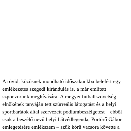
A rövid, közösnek mondható időszakunkba belefért egy
emlékezetes szegedi kirándulás is, a már említett
szponzorunk meghívására. A megyei futballszövetség
elnökének tanyáján tett szürreális látogatást és a helyi
sportbarátok által szervezett pódiumbeszélgetést – ebből
csak a beszélő nevű helyi hátvédlegenda, Portörő Gábor
emlegetésére emlékszem – szűk körű vacsora követte a