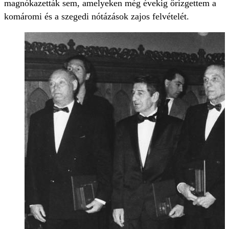
magnókazetták sem, amelyeken még évekig őrizgettem a
komáromi és a szegedi nótázások zajos felvételét.