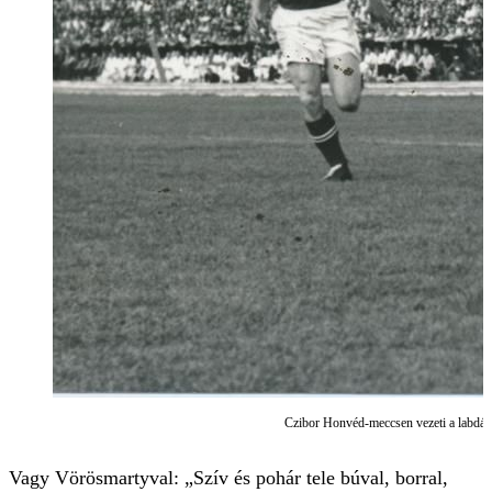
Czibor Honvéd-meccsen vezeti a labdát
Vagy Vörösmartyval: „Szív és pohár tele búval, borral,