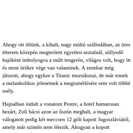
Ahogy ott ültünk, a kihalt, nagy múltú szállodában, az üres
étterem közepén megterített egyetlen asztalnál, süllyedő
hajóként imbolyogva a múlt tengerén, világos volt, hogy itt
és most örökre vége van valaminek. A zenekar még
játszott, ahogy egykor a Titanic muzsikusai, de már ennek
a melankolikus jelenetnek a megismétlésére sem volt többé
esély.
Hajnalban indult a vonatom Pestre, a hotel hamarosan
bezárt, Zoli bácsi azon az őszön meghalt, a magyar
válogatott pedig két meccsen 12 gólt kapott Jugoszláviától,
amely már szintén nem létezik. Ahogyan a kopott