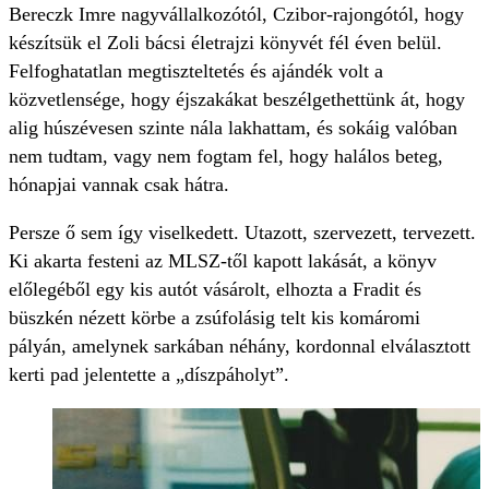
Bereczk Imre nagyvállalkozótól, Czibor-rajongótól, hogy
készítsük el Zoli bácsi életrajzi könyvét fél éven belül.
Felfoghatatlan megtiszteltetés és ajándék volt a
közvetlensége, hogy éjszakákat beszélgethettünk át, hogy
alig húszévesen szinte nála lakhattam, és sokáig valóban
nem tudtam, vagy nem fogtam fel, hogy halálos beteg,
hónapjai vannak csak hátra.
Persze ő sem így viselkedett. Utazott, szervezett, tervezett.
Ki akarta festeni az MLSZ-től kapott lakását, a könyv
előlegéből egy kis autót vásárolt, elhozta a Fradit és
büszkén nézett körbe a zsúfolásig telt kis komáromi
pályán, amelynek sarkában néhány, kordonnal elválasztott
kerti pad jelentette a „díszpáholyt”.