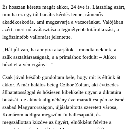
És hosszan kérette magát akkor, 24 éve is. Látszólag azért,
mintha ez egy túl banális kérdés lenne, rámenős
akadékoskodás, ami megzavarja a vacsoránkat. Valójában
azért, mert nótaválasztása a legmélyebb kitárulkozást, a
legőszintébb vallomást jelentette.
„Hát jól van, ha annyira akarjátok – mondta nekünk, a
szűk asztaltársaságnak, s a prímáshoz fordult: – Akkor
húzd el a vén cigányt..."
Csak jóval később gondoltam bele, hogy mit is éltünk át
akkor. A már halálos beteg Czibor Zoltán, aki évtizedes
állhatatossággal és hősiesen kibekkelte ugyan a diktatúra
bukását, de akinek alig néhány éve maradt csupán az ismét
szabad Magyarországon, újjáalapította szeretett városa,
Komárom addigra megszűnt futballcsapatát, és
megszállottan küzdve az ügyért, elnökként felvitte a