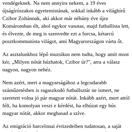
vendégeknek. Na nem annyira nekem, a 19 éves
újságírószakos egyetemistának, sokkal inkább a világhírű
Czibor Zoltánnak, aki akkor már néhány éve újra
Komáromban élt, ahol egykor vasutas, majd futballista lett,
és élvezte, de meg is szenvedte ezt a furcsa, kétarcú
posztkommunista világot, ami Magyarországon várta őt.
Az asztalunkhoz lépő muzsikus nem tudta, hogy amit most
kér, „Milyen nótát húzhatok, Czibor úr?", arra a válasz
nagyon, nagyon nehéz.
Nem azért, mert a magyarságához a legcudarabb
száműzetésben is ragaszkodó futballsztár ne ismert, ne
szeretett volna jó pár magyar nótát. Inkább azért, mert attól
félt, ha komolyan veszi e kérdést, ha elhúzat egy bús
magyar nótát, akkor meghasad a szíve.
Az emigráció barcelonai évtizedeiben tudatosan, a saját