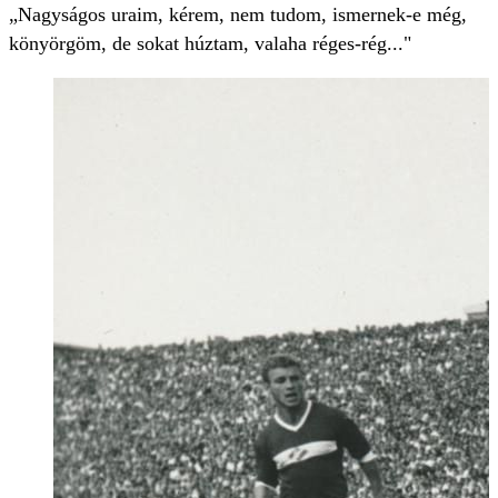
„Nagyságos uraim, kérem, nem tudom, ismernek-e még,
könyörgöm, de sokat húztam, valaha réges-rég..."