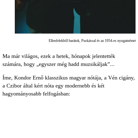
Ellenfelekből barátok, Puskással és az 1954-es nyugatnémet c
Ma már világos, ezek a hetek, hónapok jelentették
számára, hogy „egyszer még hadd muzsikáljak”...
Íme, Kondor Ernő klasszikus magyar nótája, a Vén cigány,
a Czibor által kért nóta egy modernebb és két
hagyományosabb felfogásban: