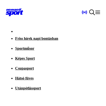
Friss hírek napi bontásban
Sportműsor
Képes Sport
Csupasport
Hátsó füves
Utánpótlássport