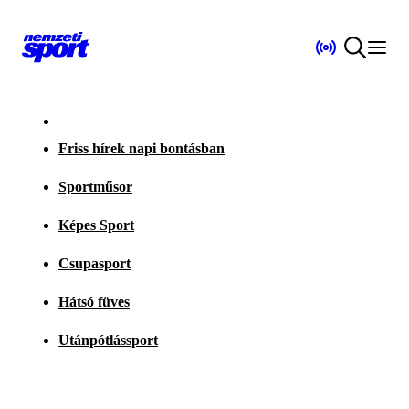
Friss hírek napi bontásban
Sportműsor
Képes Sport
Csupasport
Hátsó füves
Utánpótlássport