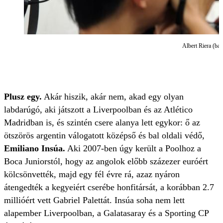
Albert Riera (balr
Plusz egy.
Akár hiszik, akár nem, akad egy olyan
labdarúgó, aki játszott a Liverpoolban és az Atlético
Madridban is, és szintén csere alanya lett egykor: ő az
ötszörös argentin válogatott középső és bal oldali védő,
Emiliano Insúa.
Aki 2007-ben úgy került a Poolhoz a
Boca Juniorstól, hogy az angolok előbb százezer euróért
kölcsönvették, majd egy fél évre rá, azaz nyáron
átengedték a kegyeiért cserébe honfitársát, a korábban 2.7
millióért vett Gabriel Palettát. Insúa soha nem lett
alapember Liverpoolban, a Galatasaray és a Sporting CP