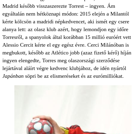
Madrid később visszaszerezte Torrest – ingyen. Ám
egyáltalán nem hétköznapi módon: 2015 elején a Milantól
kérte kölcsön a madridi népkedvencet, aki ismét egy csere
alanya lett: az olasz klub azért, hogy lemondjon egy időre
Torresről, a spanyolok által korábban 15 millió euróért vett
Alessio Cercit kérte el egy egész évre. Cerci Milánóban is
megbukott, később az Atlético jobb (azaz fizető kérő) híján
ingyen elengedte, Torres meg olaszországi szerződése
lejártával aláírt végre kedvenc klubjához, de idén nyártól
Japánban
söpri be az elismeréseket és az eurómilliókat.