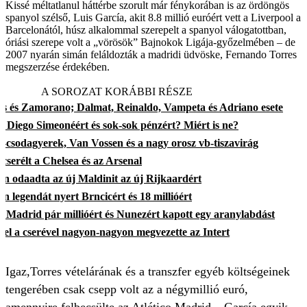
Kissé méltatlanul háttérbe szorult már fénykorában is az ördöngös
spanyol szélső, Luis García, akit 8.8 millió euróért vett a Liverpool a
Barcelonától, húsz alkalommal szerepelt a spanyol válogatottban,
óriási szerepe volt a „vörösök” Bajnokok Ligája-győzelmében – de
2007 nyarán simán feláldozták a madridi üdvöske, Fernando Torres
megszerzése érdekében.
A SOROZAT KORÁBBI RÉSZE
s és Zamorano; Dalmat, Reinaldo, Vampeta és Adriano esete
ri Diego Simeonéért és sok-sok pénzért? Miért is ne?
-csodagyerek, Van Vossen és a nagy orosz vb-tiszavirág
cserélt a Chelsea és az Arsenal
n odaadta az új Maldinit az új Rijkaardért
n legendát nyert Brncicért és 18 millióért
 Madrid pár millióért és Nunezért kapott egy aranylabdást
zel a cserével nagyon-nagyon megvezette az Intert
Igaz,Torres vételárának és a transzfer egyéb költségeinek
tengerében csak csepp volt az a négymillió euró,