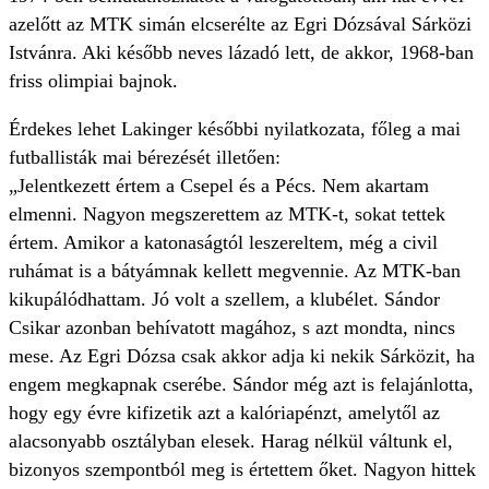
azelőtt az MTK simán elcserélte az Egri Dózsával Sárközi
Istvánra. Aki később neves lázadó lett, de akkor, 1968-ban
friss olimpiai bajnok.
Érdekes lehet Lakinger későbbi nyilatkozata, főleg a mai
futballisták mai bérezését illetően:
„Jelentkezett értem a Csepel és a Pécs. Nem akartam
elmenni. Nagyon megszerettem az MTK-t, sokat tettek
értem. Amikor a katonaságtól leszereltem, még a civil
ruhámat is a bátyámnak kellett megvennie. Az MTK-ban
kikupálódhattam. Jó volt a szellem, a klubélet. Sándor
Csikar azonban behívatott magához, s azt mondta, nincs
mese. Az Egri Dózsa csak akkor adja ki nekik Sárközit, ha
engem megkapnak cserébe. Sándor még azt is felajánlotta,
hogy egy évre kifizetik azt a kalóriapénzt, amelytől az
alacsonyabb osztályban elesek. Harag nélkül váltunk el,
bizonyos szempontból meg is értettem őket. Nagyon hittek