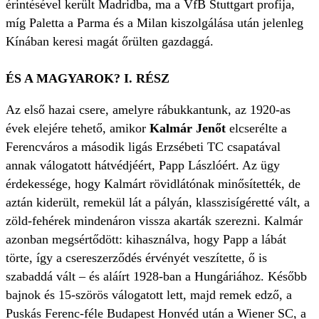
érintésével került Madridba, ma a VfB Stuttgart profija,
míg Paletta a Parma és a Milan kiszolgálása után jelenleg
Kínában keresi magát őrülten gazdaggá.
ÉS A MAGYAROK? I. RÉSZ
Az első hazai csere, amelyre rábukkantunk, az 1920-as
évek elejére tehető, amikor
Kalmár Jenőt
elcserélte a
Ferencváros a második ligás Erzsébeti TC csapatával
annak válogatott hátvédjéért, Papp Lászlóért. Az ügy
érdekessége, hogy Kalmárt rövidlátónak minősítették, de
aztán kiderült, remekül lát a pályán, klasszisígéretté vált, a
zöld-fehérek mindenáron vissza akarták szerezni. Kalmár
azonban megsértődött: kihasználva, hogy Papp a lábát
törte, így a csereszerződés érvényét veszítette, ő is
szabaddá vált – és aláírt 1928-ban a Hungáriához. Később
bajnok és 15-szörös válogatott lett, majd remek edző, a
Puskás Ferenc-féle Budapest Honvéd után a Wiener SC, a