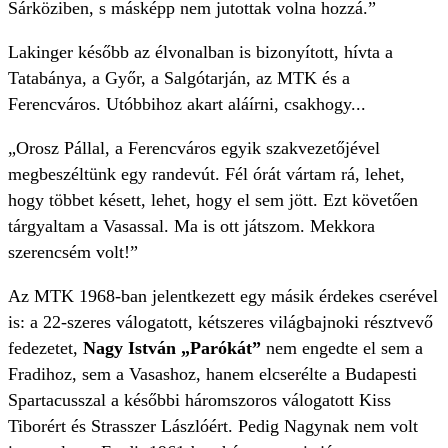
Sárköziben, s másképp nem jutottak volna hozzá.”
Lakinger később az élvonalban is bizonyított, hívta a
Tatabánya, a Győr, a Salgótarján, az MTK és a
Ferencváros. Utóbbihoz akart aláírni, csakhogy...
„Orosz Pállal, a Ferencváros egyik szakvezetőjével
megbeszéltünk egy randevút. Fél órát vártam rá, lehet,
hogy többet késett, lehet, hogy el sem jött. Ezt követően
tárgyaltam a Vasassal. Ma is ott játszom. Mekkora
szerencsém volt!”
Az MTK 1968-ban jelentkezett egy másik érdekes cserével
is: a 22-szeres válogatott, kétszeres világbajnoki résztvevő
fedezetet,
Nagy István „Parókát”
nem engedte el sem a
Fradihoz, sem a Vasashoz, hanem elcserélte a Budapesti
Spartacusszal a későbbi háromszoros válogatott Kiss
Tiborért és Strasszer Lászlóért. Pedig Nagynak nem volt