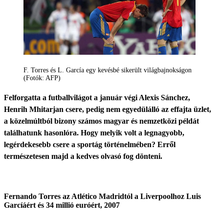
F. Torres és L. García egy kevésbé sikerült világbajnokságon
(Fotók: AFP)
Felforgatta a futballvilágot a január végi Alexis Sánchez,
Henrih Mhitarjan csere, pedig nem egyedülálló az effajta üzlet,
a közelmúltból bizony számos magyar és nemzetközi példát
találhatunk hasonlóra. Hogy melyik volt a legnagyobb,
legérdekesebb csere a sportág történelmében? Erről
természetesen majd a kedves olvasó fog dönteni.
Fernando Torres az Atlético Madridtól a Liverpoolhoz Luis
Garcíáért és 34 millió euróért, 2007