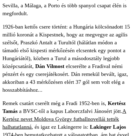
Sevilla, a Málaga, a Porto és több spanyol csapat élén is
megfordult.
1926-ban kettős csere történt: a Hungária kölcsönadott 15
millió koronát a Kispestnek, hogy az megvegye az agilis
szélsőt, Praszkó Antalt a Turultól (hálátlan módon a
támadó első kispesti mérkőzésén elcsentek egy pontot a
Hungáriától), közben a Turul a másodosztály legjobb
középcsatárát,
Dán Vilmost
elcserélte a Fradival némi
pénzért és egy cserejátékosért. Dán remekül bevált, igaz,
akkoriban a 43 mérkőzésen elért 37 gól sem volt elég a
hosszabbításhoz...
Remek csatárt cserélt még a Fradi 1952-ben is,
Kertész
Tamás
a BVSC-től a kapus Laborczfalvi Jánosért jött.
A
Kertész nevet Moldova György futballnovellái tették
halhatatlanná
, és igaz ez Lakingerre is:
Lakinger Lajos
1974-ben bemutatkozhatott a válogatottban, ám hat évvel