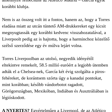
amennyire felbecsülte az Atlético Madrid – García egyik
korábbi klubja.
Nem is az összeg volt itt a fontos, hanem az, hogy a Torres
eladása miatt az utcán tüntető AM-drukkereket egy kicsit
megnyugtassák egy korábbi kedvenc visszahozatalával, a
Liverpoolt pedig az is hajtotta, hogy a harminchoz közelítő
szélső szerződése egy év múlva lejárt volna.
Torres Liverpoolban az utolsó, negyedik idényétől
eltekintve remekelt, 58.5 millió euróért a legjobb ütemben
adták el a Chelsea-nek, García két évig szolgálta a piros-
fehéreket, de korántsem szórta úgy a kanadai pontokat,
mint korábban; később vándorbotot ragadott,
Görögországban, Mexikóban, Indiában és Ausztráliában is
légióskodott.
A NYERTES?
Egyértelműen a Liverpool, de az Atlético