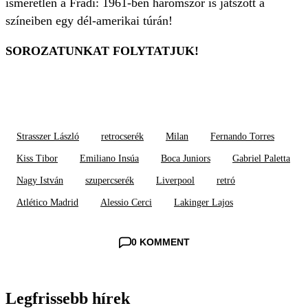
ismeretlen a Fradi: 1961-ben háromszor is játszott a
színeiben egy dél-amerikai túrán!
SOROZATUNKAT FOLYTATJUK!
Strasszer László
retrocserék
Milan
Fernando Torres
Kiss Tibor
Emiliano Insúa
Boca Juniors
Gabriel Paletta
Nagy István
szupercserék
Liverpool
retró
Atlético Madrid
Alessio Cerci
Lakinger Lajos
0 KOMMENT
Legfrissebb hírek