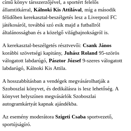
című könyv társszerzőjével, a sportért felelős
államtitkárral,
Kálnoki Kis Attilával
, míg a második
félidőben kerekasztal-beszélgetés lesz a Liverpool FC
játékosáról, továbbá szó esik majd a futballról
általánosságban és a közelgő világbajnokságról is.
A kerekasztal-beszélgetés résztvevői:
Csank János
korábbi szövetségi kapitány,
Juhász Roland
95-szörös
válogatott labdarúgó,
Pásztor József
9-szeres válogatott
labdarúgó, Kálnoki Kis Attila.
A hosszabbításban a vendégek megvásárolhatják a
Szoboszlai könyvet, és dedikálásra is lesz lehetőség. A
könyvet helyszínen megvásárlók Szoboszlai
autogramkártyát kapnak ajándékba.
Az esemény moderátora
Szigeti Csaba
sportvezető,
sportújságíró.