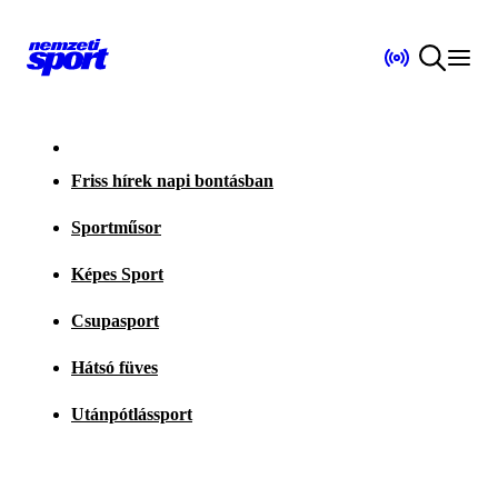
Friss hírek napi bontásban
Sportműsor
Képes Sport
Csupasport
Hátsó füves
Utánpótlássport