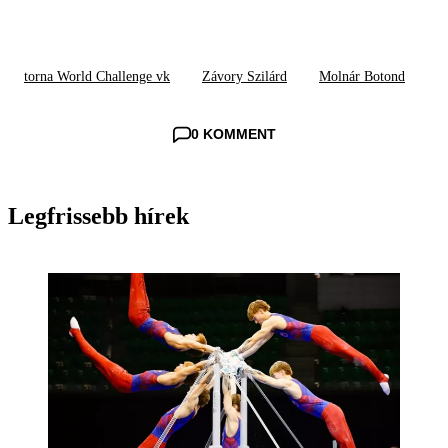
torna World Challenge vk
Závory Szilárd
Molnár Botond
0 KOMMENT
Legfrissebb hírek