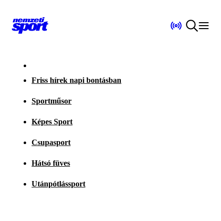
Friss hírek napi bontásban
Sportműsor
Képes Sport
Csupasport
Hátsó füves
Utánpótlássport