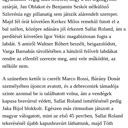
sztárját, Jan Oblakot és Benjamin Seskót nélkülöző
Szlovénia egy pillanatig sem játszik alárendelt szerepet.
Majd fél órát követően Kerkez Milos remekül futott el a
bal szélen, középre adására jól érkezett Sallai Roland, ám a
perdítését követően Igor Vekic magabiztosan fogta a
labdát. S amiről Waltner Róbert beszélt, beigazolódott,
Varga Barnabás távollétében a hátulról felívelt labdákat
rendre az ellenfél szerezte meg, ami vele működött, az
nélküle nem.
A szünetben kettőt is cserélt Marco Rossi, Bárány Donát
személyében újoncot avatott, és a debreceniek támadója
szinte azonnal be is találhatott volna, ám a vendégek
kapusa bravúrral védett, Sallai Roland ismétlésénél pedig
Jaka Bijol blokkolt. Egészen más ritmusban játszott a
magyar válogatott, mint az első 45 percben, Sallai Roland
tekerésénél újabb kapusbravúrt láthattunk, majd Tóth