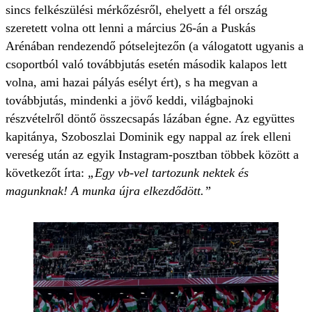
sincs felkészülési mérkőzésről, ehelyett a fél ország
szeretett volna ott lenni a március 26-án a Puskás
Arénában rendezendő pótselejtezőn (a válogatott ugyanis a
csoportból való továbbjutás esetén második kalapos lett
volna, ami hazai pályás esélyt ért), s ha megvan a
továbbjutás, mindenki a jövő keddi, világbajnoki
részvételről döntő összecsapás lázában égne. Az együttes
kapitánya, Szoboszlai Dominik egy nappal az írek elleni
vereség után az egyik Instagram-posztban többek között a
következőt írta:
„Egy vb-vel tartozunk nektek és
magunknak! A munka újra elkezdődött.”