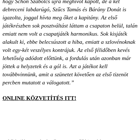
hogy Schön Szabolcs újra meghívót kapott, de a két
debreceni labdarúgó, Szűcs Tamás és Bárány Donát is
igazolta, joggal hívta meg őket a kapitány. Az első
játékrészben sok posztváltást láttam a csapaton belül, talán
emiatt nem volt a csapatjáték harmonikus. Sok kisjáték
alakult ki, ebbe belecsúszott a hiba, emiatt a szlovénoknak
volt egy-két veszélyes kontrájuk. Az első félidőben kevés
lehetőség adódott előttünk, a fordulás után azonban már
jöttek a helyzetek és a gól is. Azt a játékot kell
továbbvinnünk, amit a szünetet követően az első tizenöt
percben mutatott a válogatott.”
ONLINE KÖZVETÍTÉS ITT!