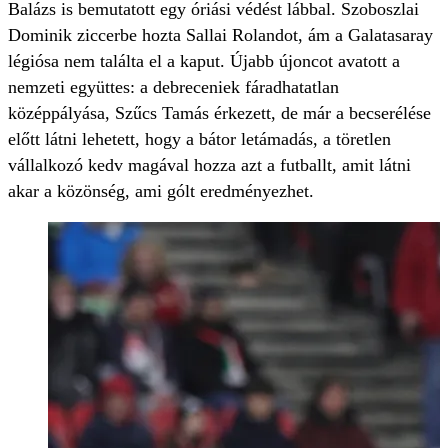
Balázs is bemutatott egy óriási védést lábbal. Szoboszlai
Dominik ziccerbe hozta Sallai Rolandot, ám a Galatasaray
légiósa nem találta el a kaput. Újabb újoncot avatott a
nemzeti együttes: a debreceniek fáradhatatlan
középpályása, Szűcs Tamás érkezett, de már a becserélése
előtt látni lehetett, hogy a bátor letámadás, a töretlen
vállalkozó kedv magával hozza azt a futballt, amit látni
akar a közönség, ami gólt eredményezhet.