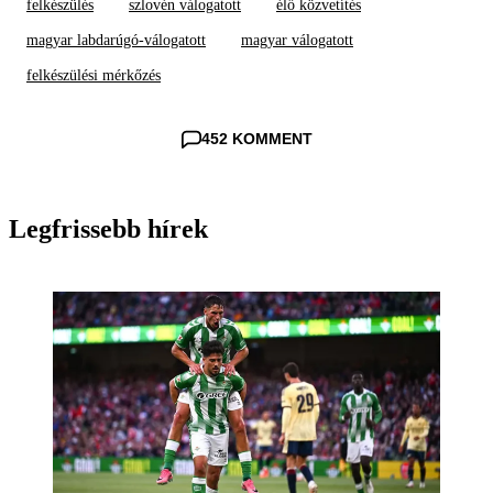
felkészülés
szlovén válogatott
élő közvetítés
magyar labdarúgó-válogatott
magyar válogatott
felkészülési mérkőzés
452 KOMMENT
Legfrissebb hírek