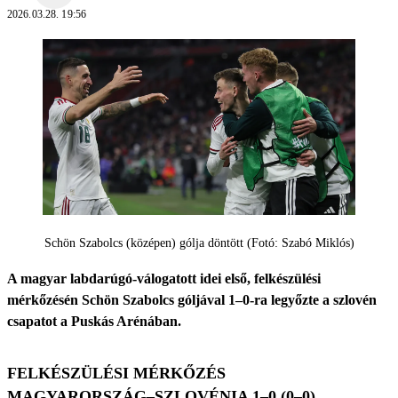
2026.03.28. 19:56
Schön Szabolcs (középen) gólja döntött (Fotó: Szabó Miklós)
A magyar labdarúgó-válogatott idei első, felkészülési
mérkőzésén Schön Szabolcs góljával 1–0-ra legyőzte a szlovén
csapatot a Puskás Arénában.
FELKÉSZÜLÉSI MÉRKŐZÉS
MAGYARORSZÁG–SZLOVÉNIA 1–0 (0–0)