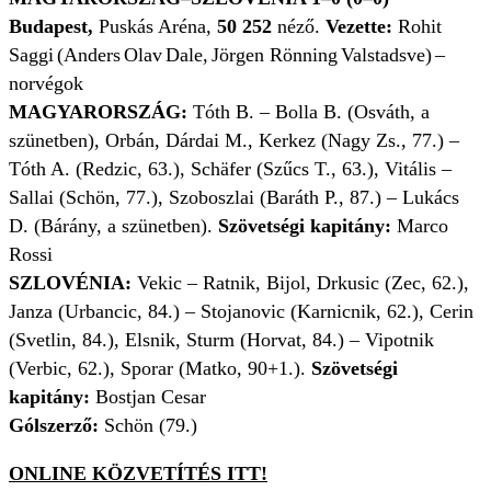
Budapest,
Puskás Aréna,
50 252
néző.
Vezette:
Rohit
Saggi (Anders Olav Dale, Jörgen Rönning Valstadsve) –
norvégok
MAGYARORSZÁG:
Tóth B. – Bolla B. (Osváth, a
szünetben), Orbán, Dárdai M., Kerkez (Nagy Zs., 77.) –
Tóth A. (Redzic, 63.), Schäfer (Szűcs T., 63.), Vitális –
Sallai (Schön, 77.), Szoboszlai (Baráth P., 87.) – Lukács
D. (Bárány, a szünetben).
Szövetségi kapitány:
Marco
Rossi
SZLOVÉNIA:
Vekic – Ratnik, Bijol, Drkusic (Zec, 62.),
Janza (Urbancic, 84.) – Stojanovic (Karnicnik, 62.), Cerin
(Svetlin, 84.), Elsnik, Sturm (Horvat, 84.) – Vipotnik
(Verbic, 62.), Sporar (Matko, 90+1.).
Szövetségi
kapitány:
Bostjan Cesar
Gólszerző:
Schön (79.)
ONLINE KÖZVETÍTÉS ITT!