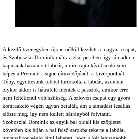
A kezdő tizenegyben újonc nélkül kezdett a magyar csapat,
és Szoboszlai Dominik már az első percben úgy támadta a
kapusnak hazaadott labdát, amire rajta kívül senki sem
képes a Premier League címvédőjénél, a Liverpoolnál.
Tény, együttesünk többet birtokolta a labdát, azonban
olykor akkor is hátrafelé mentek a passzok, amikor erre
nem feltétlenül volt szükség. A szlovén csapat egy gyors
kontraakció végén ugyan betalált, ám a támadást lesállás
előzte meg, így nem kellett hátrányból folytatni.
Szoboszlai Dominik az egyik bal oldali kis szögletet
követően kis híján a bal felső sarokba tekerte a labdát,
ugyanakkor végig látni lehetett, hogy a két legnagyobb