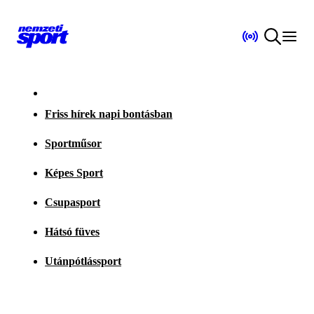
Friss hírek napi bontásban
Sportműsor
Képes Sport
Csupasport
Hátsó füves
Utánpótlássport