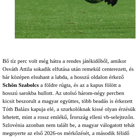
Bő tíz perc volt még hátra a rendes játékidőből, amikor
Osváth Attila sokadik elfutása után remekül centerezett, és
bár középen elsuhant a labda, a hosszú oldalon érkező
Schön Szabolcs
a földre rúgta, és az a kapus fölött a
hosszú sarokba hullott. Az utolsó három-négy percben
kicsit beszorult a magyar együttes, több beadás is érkezett
Tóth Balázs kapuja elé, a szurkolóknak kissé olyan érzésük
lehetett, mint a rossz emlékű, Írország elleni vb-selejtezőn.
Szlovénia azonban nem talált be, a magyar válogatott tehát
megnyerte az első 2026-os mérkőzését, a második félidő