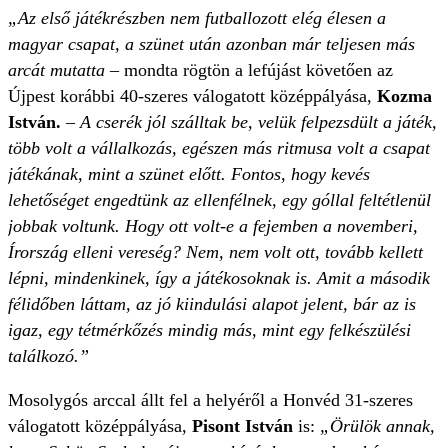
„Az első játékrészben nem futballozott elég élesen a
magyar csapat, a szünet után azonban már teljesen más
arcát mutatta
– mondta rögtön a lefújást követően az
Újpest korábbi 40-szeres válogatott középpályása,
Kozma
István.
–
A cserék jól szálltak be, velük felpezsdült a játék,
több volt a vállalkozás, egészen más ritmusa volt a csapat
játékának, mint a szünet előtt. Fontos, hogy kevés
lehetőséget engedtünk az ellenfélnek, egy góllal feltétlenül
jobbak voltunk. Hogy ott volt-e a fejemben a novemberi,
Írország elleni vereség? Nem, nem volt ott, tovább kellett
lépni, mindenkinek, így a játékosoknak is. Amit a második
félidőben láttam, az jó kiindulási alapot jelent, bár az is
igaz, egy tétmérkőzés mindig más, mint egy felkészülési
találkozó.”
Mosolygós arccal állt fel a helyéről a Honvéd 31-szeres
válogatott középpályása,
Pisont István
is:
„Örülök annak,