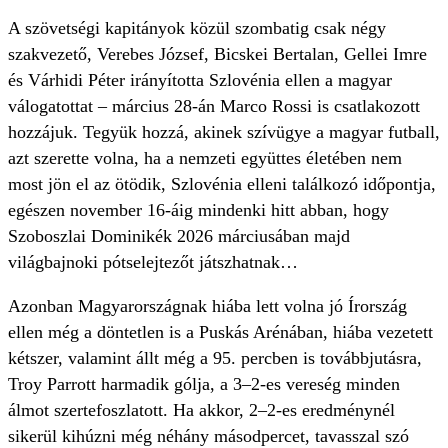
A szövetségi kapitányok közül szombatig csak négy
szakvezető, Verebes József, Bicskei Bertalan, Gellei Imre
és Várhidi Péter irányította Szlovénia ellen a magyar
válogatottat – március 28-án Marco Rossi is csatlakozott
hozzájuk. Tegyük hozzá, akinek szívügye a magyar futball,
azt szerette volna, ha a nemzeti együttes életében nem
most jön el az ötödik, Szlovénia elleni találkozó időpontja,
egészen november 16-áig mindenki hitt abban, hogy
Szoboszlai Dominikék 2026 márciusában majd
világbajnoki pótselejtezőt játszhatnak…
Azonban Magyarországnak hiába lett volna jó Írország
ellen még a döntetlen is a Puskás Arénában, hiába vezetett
kétszer, valamint állt még a 95. percben is továbbjutásra,
Troy Parrott harmadik gólja, a 3–2-es vereség minden
álmot szertefoszlatott. Ha akkor, 2–2-es eredménynél
sikerül kihúzni még néhány másodpercet, tavasszal szó