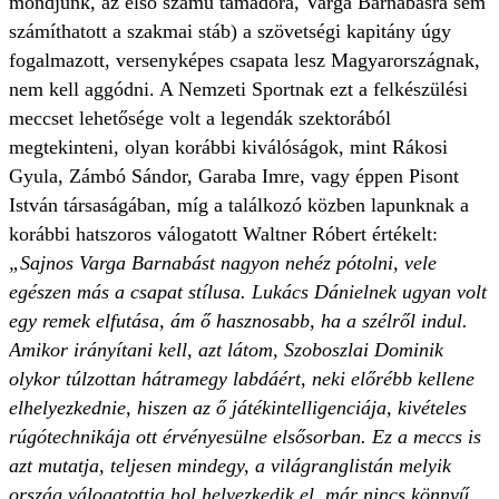
mondjunk, az első számú támadóra, Varga Barnabásra sem
számíthatott a szakmai stáb) a szövetségi kapitány úgy
fogalmazott, versenyképes csapata lesz Magyarországnak,
nem kell aggódni. A Nemzeti Sportnak ezt a felkészülési
meccset lehetősége volt a legendák szektorából
megtekinteni, olyan korábbi kiválóságok, mint Rákosi
Gyula, Zámbó Sándor, Garaba Imre, vagy éppen Pisont
István társaságában, míg a találkozó közben lapunknak a
korábbi hatszoros válogatott Waltner Róbert értékelt:
„Sajnos Varga Barnabást nagyon nehéz pótolni, vele
egészen más a csapat stílusa. Lukács Dánielnek ugyan volt
egy remek elfutása, ám ő hasznosabb, ha a szélről indul.
Amikor irányítani kell, azt látom, Szoboszlai Dominik
olykor túlzottan hátramegy labdáért, neki előrébb kellene
elhelyezkednie, hiszen az ő játékintelligenciája, kivételes
rúgótechnikája ott érvényesülne elsősorban. Ez a meccs is
azt mutatja, teljesen mindegy, a világranglistán melyik
ország válogatottja hol helyezkedik el, már nincs könnyű