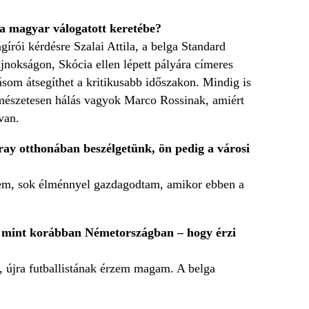
 a magyar válogatott keretébe?
írói kérdésre Szalai Attila, a belga Standard
jnokságon, Skócia ellen lépett pályára címeres
om átsegíthet a kritikusabb időszakon. Mindig is
mészetesen hálás vagyok Marco Rossinak, amiért
van.
aray otthonában beszélgetünk, ön pedig a városi
nekem, sok élménnyel gazdagodtam, amikor ebben a
k, mint korábban Németországban – hogy érzi
, újra futballistának érzem magam. A belga