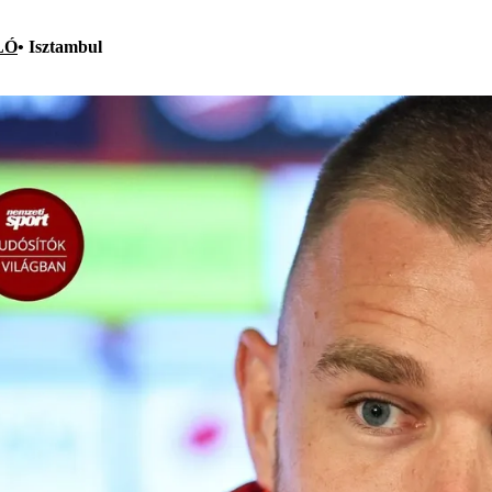
LÓ
• Isztambul