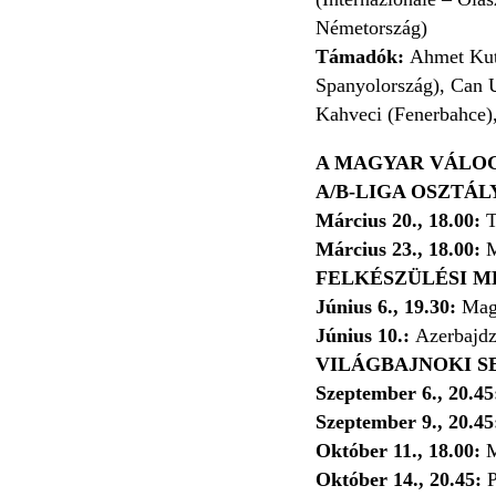
Németország)
Támadók:
Ahmet Kutu
Spanyolország), Can U
Kahveci (Fenerbahce),
A MAGYAR VÁLOG
A/B-LIGA OSZTÁ
Március 20., 18.00:
T
Március 23., 18.00:
M
FELKÉSZÜLÉSI 
Június 6., 19.30:
Mag
Június 10.:
Azerbajd
VILÁGBAJNOKI S
Szeptember 6., 20.4
Szeptember 9., 20.4
Október 11., 18.00:
M
Október 14., 20.45:
P