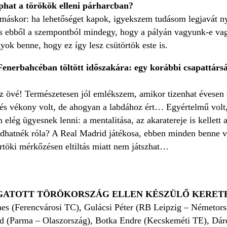
phat a törökök elleni párharcban?
máskor: ha lehetőséget kapok, igyekszem tudásom legjavát ny
s ebből a szempontból mindegy, hogy a pályán vagyunk-e vagy
yok benne, hogy ez így lesz csütörtök este is.
Fenerbahcéban töltött időszakára: egy korábbi csapattársá
az övé! Természetesen jól emlékszem, amikor tizenhat évesen 
 és vékony volt, de ahogyan a labdához ért… Egyértelmű volt,
m elég ügyesnek lenni: a mentalitása, az akaratereje is kellett
dhatnék róla? A Real Madrid játékosa, ebben minden benne va
rtöki mérkőzésen eltiltás miatt nem játszhat…
GATOTT TÖRÖKORSZÁG ELLEN KÉSZÜLŐ KERET
s (Ferencvárosi TC), Gulácsi Péter (RB Leipzig – Németors
 (Parma – Olaszország), Botka Endre (Kecskeméti TE), Dár