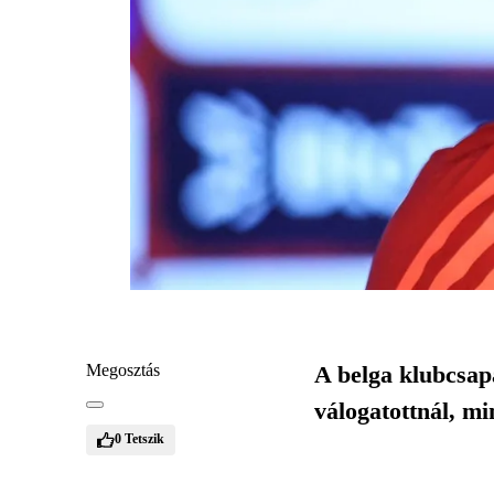
Megosztás
A belga klubcsapa
válogatottnál, mi
0
Tetszik