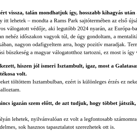
tért vissza, talán mondhatjuk így, hosszabb kihagyás után
itt lehetek – mondta a Rams Park sajtótermében az első újság
os válogatott védője, aki legutóbb 2024 nyarán, az Európa-ba
 nehéz időszakon vagyok túl, de úgy gondoltam, a mentalitás
ban, nagyon odafigyeltem arra, hogy pozitív maradjak. Ter
iási büszkeség a magyar válogatotthoz tartozni, ez most is így 
ezett, hiszen jól ismeri Isztambult, igaz, most a Galatas
tékosa volt.
éveket töltöttem Isztambulban, ezért is különleges érzés ez 
balloztam.
incs igazán szem előtt, de azt tudjuk, hogy többet játszi
ályán lehetek, nyilvánvalóan ez volt a legfontosabb számomra
lmes, sok hasznos tapasztalatot szerezhetek ott is.