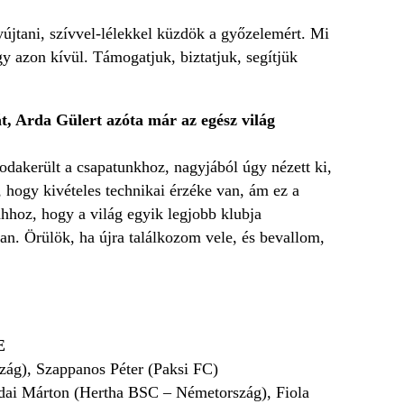
újtani, szívvel-lélekkel küzdök a győzelemért. Mi
 azon kívül. Támogatjuk, biztatjuk, segítjük
t, Arda Gülert azóta már az egész világ
odakerült a csapatunkhoz, nagyjából úgy nézett ki,
 hogy kivételes technikai érzéke van, ám ez a
 ahhoz, hogy a világ egyik legjobb klubja
n. Örülök, ha újra találkozom vele, és bevallom,
E
zág), Szappanos Péter (Paksi FC)
dai Márton (Hertha BSC – Németország), Fiola