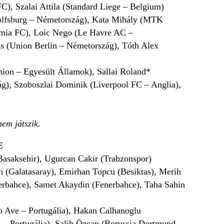
C), Szalai Attila (Standard Liege – Belgium)
olfsburg – Németország), Kata Mihály (MTK
émia FC), Loic Nego (Le Havre AC –
ás (Union Berlin – Németország), Tóth Alex
nion – Egyesült Államok), Sallai Roland*
g), Szoboszlai Dominik (Liverpool FC – Anglia),
em játszik.
E
saksehir), Ugurcan Cakir (Trabzonspor)
n (Galatasaray), Emirhan Topcu (Besiktas), Merih
erbahce), Samet Akaydin (Fenerbahce), Taha Sahin
o Ave – Portugália), Hakan Calhanoglu
 – Portugália), Salih Özcan (Borussia Dortmund –