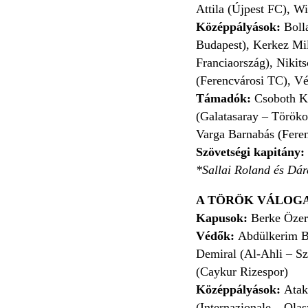
Attila (Újpest FC), W
Középpályások:
Bolla
Budapest), Kerkez Mi
Franciaország), Nikit
(Ferencvárosi TC), Vé
Támadók:
Csoboth Ke
(Galatasaray – Töröko
Varga Barnabás (Fere
Szövetségi kapitány:
*Sallai Roland és Dárd
A TÖRÖK VÁLOG
Kapusok:
Berke Özer 
Védők:
Abdülkerim Ba
Demiral (Al-Ahli – S
(Caykur Rizespor)
Középpályások:
Atak
(Internazionale – Ola