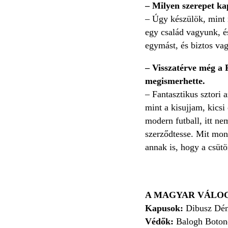
–
Milyen szerepet ka
–
Úgy készülök, mint 
egy család vagyunk, é
egymást, és biztos vag
–
Visszatérve még a 
megismerhette.
–
Fantasztikus sztori 
mint a kisujjam, kicsi
modern futball, itt ne
szerződtesse. Mit mon
annak is, hogy a csütö
A MAGYAR VÁLO
Kapusok:
Dibusz Déne
Védők:
Balogh Botond