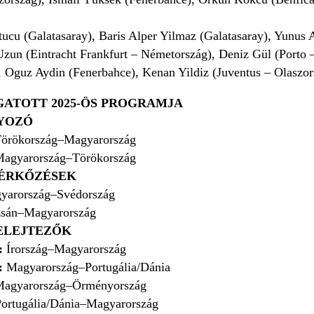
cu (Galatasaray), Baris Alper Yilmaz (Galatasaray), Yunus 
zun (Eintracht Frankfurt – Németország), Deniz Gül (Porto 
 Oguz Aydin (Fenerbahce), Kenan Yildiz (Juventus – Olaszor
ATOTT 2025-ÖS PROGRAMJA
LYOZÓ
örökország–Magyarország
agyarország–Törökország
MÉRKŐZÉSEK
yarország–Svédország
zsán–Magyarország
ELEJTEZŐK
5:
Írország–Magyarország
5:
Magyarország–Portugália/Dánia
agyarország–Örményország
ortugália/Dánia–Magyarország