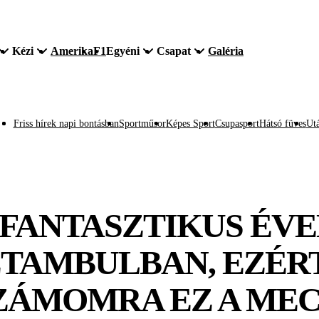
Kézi
Amerika
F1
Egyéni
Csapat
Galéria
Friss hírek napi bontásban
Sportműsor
Képes Sport
Csupasport
Hátsó füves
Utá
: FANTASZTIKUS ÉV
TAMBULBAN, EZÉRT
ZÁMOMRA EZ A ME