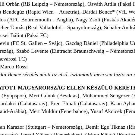
illi Orbán (RB Leipzig – Németország), Osváth Attila (Paksi F
 Bendegúz (Rapid Wien – Ausztria), Dárdai Bence* (VfL W
los (AFC Bournemouth – Anglia), Nagy Zsolt (Puskás Akad
scher Tamás (Real Valladolid – Spanyolország), Schäfer Andr
csei Bálint (Paksi FC)
vin (FC St. Gallen – Svájc), Gazdag Dániel (Philadelphia U
rszág), Szabó Levente (Eintracht Braunschweig – Németorszá
ncvárosi TC)
Marco Rossi
ai Bence sérülés miatt az első, isztambuli meccsen biztosan n
ATOTT MAGYARORSZÁG ELLEN KÉSZÜLŐ KERET
(Eyüpspor), Mert Günok (Besiktas), Muhammed Sengezer (Ba
rdakci (Galatasaray), Eren Elmali (Galatasaray), Kaan Ayha
zaúd-Arábia), Mert Müldür (Fenerbahce), Yusuf Akcicek (Fen
an Karazor (Stuttgart – Németország), Demir Ege Tiknaz (Ri
szország), Ismail Yüksek (Fenerbahce), Orkun Kökcü (Benfica