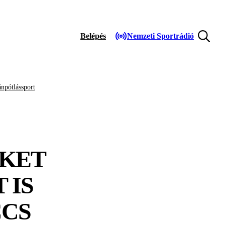
Belépés
Nemzeti Sportrádió
npótlássport
EKET
 IS
CCS