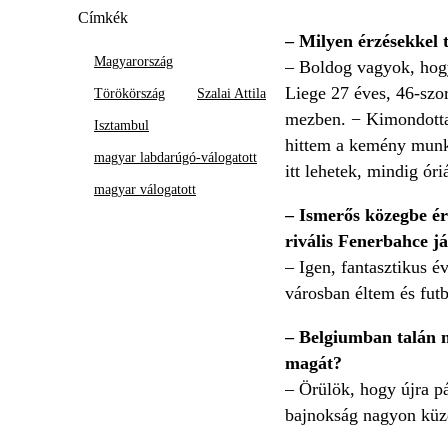
Címkék
– Milyen érzésekkel 
Magyarország
–
Boldog vagyok, hogy 
Liege 27 éves, 46-szor
Törökörszág
Szalai Attila
mezben. − Kimondottan
Isztambul
hittem a kemény munká
magyar labdarúgó-válogatott
itt lehetek, mindig ór
magyar válogatott
–
Ismerős közegbe érk
rivális Fenerbahce já
–
Igen, fantasztikus 
városban éltem és fut
–
Belgiumban talán n
magát?
–
Örülök, hogy újra p
bajnokság nagyon küzde