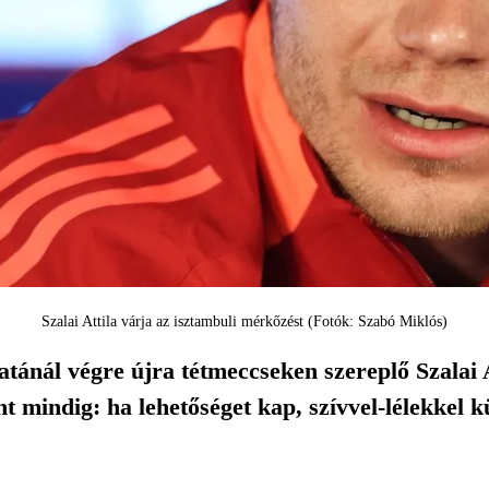
Szalai Attila várja az isztambuli mérkőzést (Fotók: Szabó Miklós)
tánál végre újra tétmeccseken szereplő Szalai At
nt mindig: ha lehetőséget kap, szívvel-lélekkel 