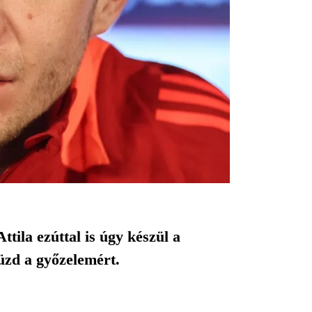
tila ezúttal is úgy készül a
küzd a győzelemért.