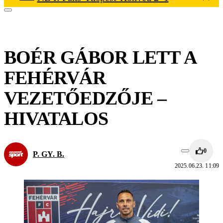
BOÉR GÁBOR LETT A
FEHÉRVÁR
VEZETŐEDZŐJE –
HIVATALOS
0
P. GY. B.
2025.06.23. 11:09