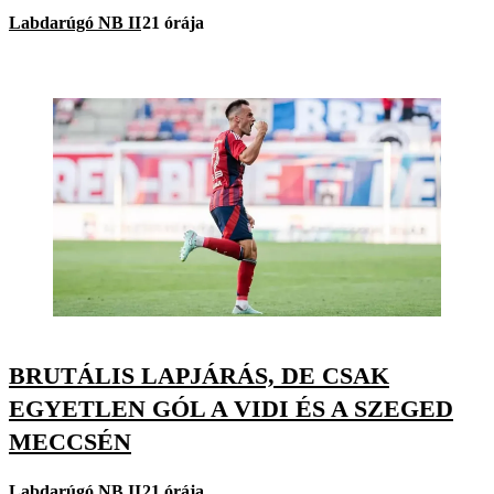
Labdarúgó NB II
21 órája
BRUTÁLIS LAPJÁRÁS, DE CSAK
EGYETLEN GÓL A VIDI ÉS A SZEGED
MECCSÉN
Labdarúgó NB II
21 órája