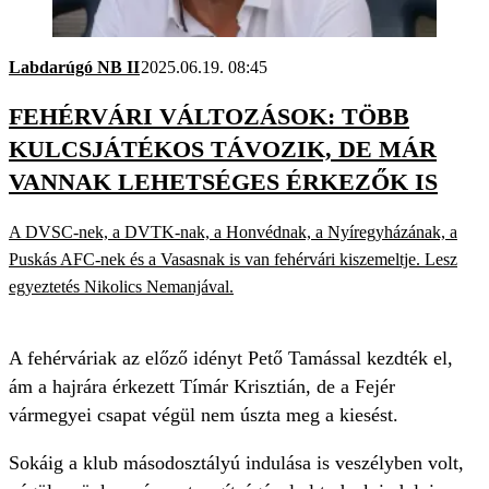
Labdarúgó NB II
2025.06.19. 08:45
FEHÉRVÁRI VÁLTOZÁSOK: TÖBB
KULCSJÁTÉKOS TÁVOZIK, DE MÁR
VANNAK LEHETSÉGES ÉRKEZŐK IS
A DVSC-nek, a DVTK-nak, a Honvédnak, a Nyíregyházának, a
Puskás AFC-nek és a Vasasnak is van fehérvári kiszemeltje. Lesz
egyeztetés Nikolics Nemanjával.
A fehérváriak az előző idényt Pető Tamással kezdték el,
ám a hajrára érkezett Tímár Krisztián, de a Fejér
vármegyei csapat végül nem úszta meg a kiesést.
Sokáig a klub másodosztályú indulása is veszélyben volt,