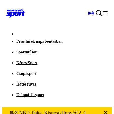
Friss hírek napi bontásban
Sportműsor
Képes Sport
Csupasport
Hátsó füves
Utánpótlássport
NB I: Paks–Kispest-Honvéd 2–1
ÉLŐ!