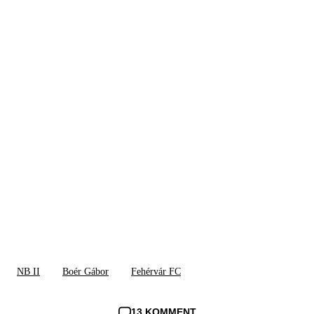
NB II
Boér Gábor
Fehérvár FC
13 KOMMENT