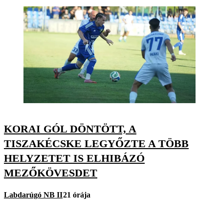
KORAI GÓL DÖNTÖTT, A
TISZAKÉCSKE LEGYŐZTE A TÖBB
HELYZETET IS ELHIBÁZÓ
MEZŐKÖVESDET
Labdarúgó NB II
21 órája