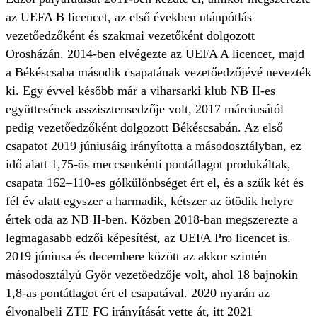
az UEFA B licencet, az első években utánpótlás
vezetőedzőként és szakmai vezetőként dolgozott
Orosházán. 2014-ben elvégezte az UEFA A licencet, majd
a Békéscsaba második csapatának vezetőedzőjévé nevezték
ki. Egy évvel később már a viharsarki klub NB II-es
együttesének asszisztensedzője volt, 2017 márciusától
pedig vezetőedzőként dolgozott Békéscsabán. Az első
csapatot 2019 júniusáig irányította a másodosztályban, ez
idő alatt 1,75-ös meccsenkénti pontátlagot produkáltak,
csapata 162–110-es gólkülönbséget ért el, és a szűk két és
fél év alatt egyszer a harmadik, kétszer az ötödik helyre
értek oda az NB II-ben. Közben 2018-ban megszerezte a
legmagasabb edzői képesítést, az UEFA Pro licencet is.
2019 júniusa és decembere között az akkor szintén
másodosztályú Győr vezetőedzője volt, ahol 18 bajnokin
1,8-as pontátlagot ért el csapatával. 2020 nyarán az
élvonalbeli ZTE FC irányítását vette át, itt 2021