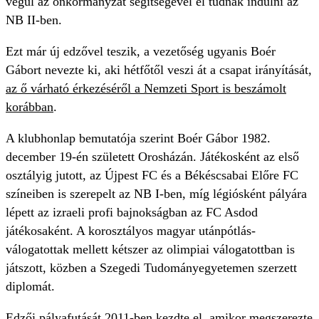
végül az önkormányzat segítségével el tudnak indulni az
NB II-ben.
Ezt már új edzővel teszik, a vezetőség ugyanis Boér
Gábort nevezte ki, aki hétfőtől veszi át a csapat irányítását,
az ő várható érkezéséről a Nemzeti Sport is beszámolt
korábban
.
A klubhonlap bemutatója szerint Boér Gábor 1982.
december 19-én született Orosházán. Játékosként az első
osztályig jutott, az Újpest FC és a Békéscsabai Előre FC
színeiben is szerepelt az NB I-ben, míg légiósként pályára
lépett az izraeli profi bajnokságban az FC Asdod
játékosaként. A korosztályos magyar utánpótlás-
válogatottak mellett kétszer az olimpiai válogatottban is
játszott, közben a Szegedi Tudományegyetemen szerzett
diplomát.
Edzői pályafutását 2011-ben kezdte el, amikor megszerezte