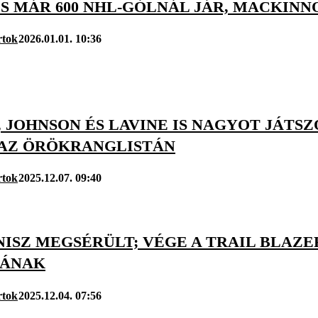
 MÁR 600 NHL-GÓLNÁL JÁR, MACKINNO
rtok
2026.01.01. 10:36
 JOHNSON ÉS LAVINE IS NAGYOT JÁTS
 AZ ÖRÖKRANGLISTÁN
rtok
2025.12.07. 09:40
NISZ MEGSÉRÜLT; VÉGE A TRAIL BLAZER
JÁNAK
rtok
2025.12.04. 07:56