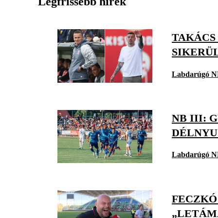
Legfrissebb hírek
TAKÁCS
SIKERÜ
Labdarúgó N
NB III:
DÉLNYU
Labdarúgó N
FECZKÓ 
„LETÁM