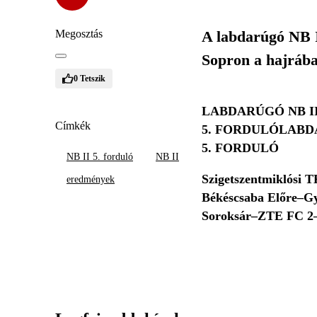
Megosztás
A labdarúgó NB I
Sopron a hajrába
0
Tetszik
LABDARÚGÓ NB I
Címkék
5. FORDULÓ
LABD
5. FORDULÓ
NB II 5. forduló
NB II
Szigetszentmiklósi 
eredmények
Békéscsaba Előre–G
Soroksár–ZTE FC 2