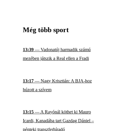
Még több sport
13:39
— Vadonatúj harmadik számú
mezében játszik a Real ellen a Fradi
13:17
— Nagy Krisztián: A BJA-hoz
húzott a szívem
13:15
— A Rayónál köthet ki Mauro
Icardi, Kanadába tart Gazdag Dániel –
pénteki transzferhíradó