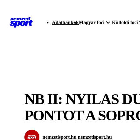
Adatbankok
Magyar foci
Külföldi foci
NB II: NYILAS
PONTOT A SOPR
nemzetisport.hu nemzetisport.hu