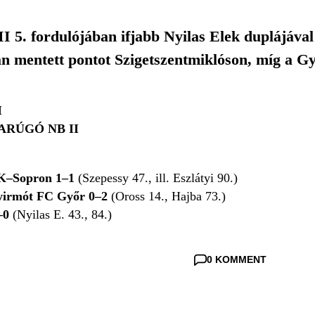
I 5. fordulójában ifjabb Nyilas Elek duplájával
n mentett pontot Szigetszentmiklóson, míg a G
I
ARÚGÓ NB II
TK–Sopron 1–1
(Szepessy 47., ill. Eszlátyi 90.)
yirmót FC Győr 0–2
(Oross 14., Hajba 73.)
–0
(Nyilas E. 43., 84.)
0 KOMMENT