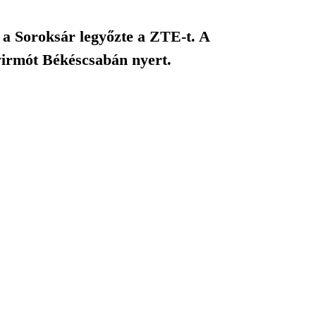
 a Soroksár legyőzte a ZTE-t. A
yirmót Békéscsabán nyert.