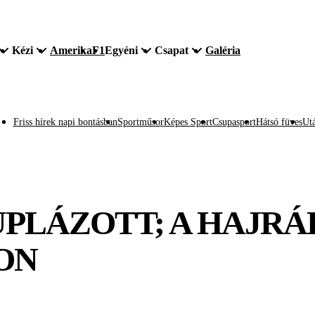
Kézi
Amerika
F1
Egyéni
Csapat
Galéria
Friss hírek napi bontásban
Sportműsor
Képes Sport
Csupasport
Hátsó füves
Utá
 DUPLÁZOTT; A HAJ
ON