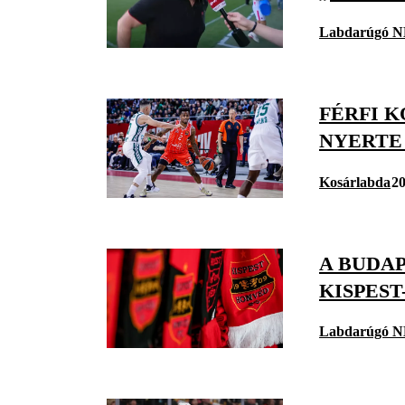
Labdarúgó N
FÉRFI K
NYERTE
Kosárlabda
20
A BUDA
KISPEST
Labdarúgó N