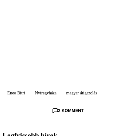
Eneo Bitri
Nyíregyháza
magyar átigazolás
2 KOMMENT
Legfrissebb hírek