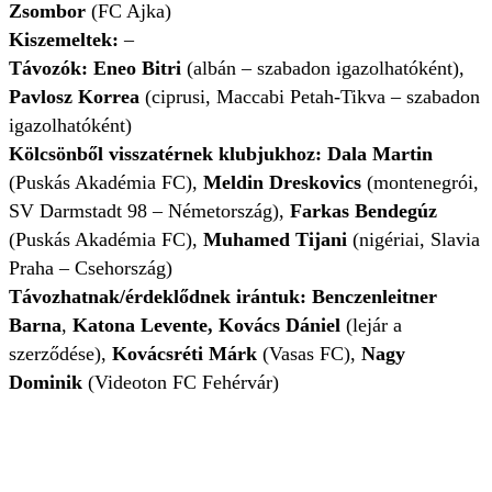
Zsombor
(FC Ajka)
Kiszemeltek:
–
Távozók: Eneo Bitri
(albán – szabadon igazolhatóként),
Pavlosz Korrea
(ciprusi, Maccabi Petah-Tikva – szabadon
igazolhatóként)
Kölcsönből visszatérnek klubjukhoz: Dala Martin
(Puskás Akadémia FC),
Meldin Dreskovics
(montenegrói,
SV Darmstadt 98 – Németország),
Farkas Bendegúz
(Puskás Akadémia FC),
Muhamed Tijani
(nigériai, Slavia
Praha – Csehország)
Távozhatnak/érdeklődnek irántuk: Benczenleitner
Barna
,
Katona Levente,
Kovács Dániel
(lejár a
szerződése),
Kovácsréti Márk
(Vasas FC),
Nagy
Dominik
(Videoton FC Fehérvár)