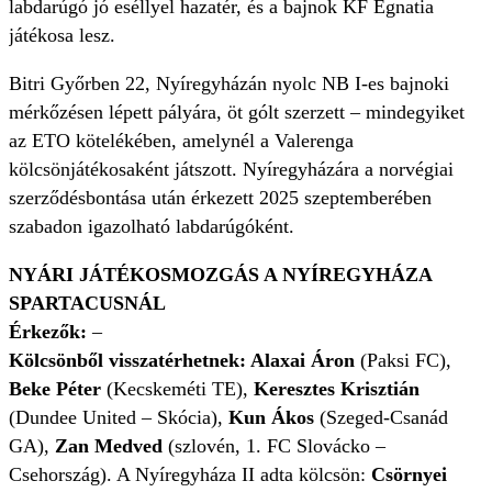
labdarúgó jó eséllyel hazatér, és a bajnok KF Egnatia
játékosa lesz.
Bitri Győrben 22, Nyíregyházán nyolc NB I-es bajnoki
mérkőzésen lépett pályára, öt gólt szerzett – mindegyiket
az ETO kötelékében, amelynél a Valerenga
kölcsönjátékosaként játszott. Nyíregyházára a norvégiai
szerződésbontása után érkezett 2025 szeptemberében
szabadon igazolható labdarúgóként.
NYÁRI JÁTÉKOSMOZGÁS A NYÍREGYHÁZA
SPARTACUSNÁL
Érkezők:
–
Kölcsönből visszatérhetnek: Alaxai Áron
(Paksi FC),
Beke Péter
(Kecskeméti TE),
Keresztes Krisztián
(Dundee United – Skócia),
Kun Ákos
(Szeged-Csanád
GA),
Zan Medved
(szlovén, 1. FC Slovácko –
Csehország). A Nyíregyháza II adta kölcsön:
Csörnyei