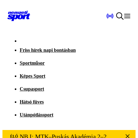
Friss hírek napi bontásban
Sportműsor
Képes Sport
Csupasport
Hátsó füves
Utánpótlássport
NB I: MTK–Puskás Akadémia 2–2
ÉLŐ