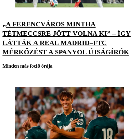
„A FERENCVÁROS MINTHA
TÉTMECCSRE JÖTT VOLNA KI” – ÍGY
LÁTTÁK A REAL MADRID–FTC
MÉRKŐZÉST A SPANYOL ÚJSÁGÍRÓK
Minden más foci
8 órája