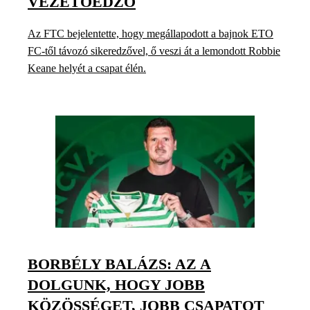
VEZETŐEDZŐ
Az FTC bejelentette, hogy megállapodott a bajnok ETO
FC-től távozó sikeredzővel, ő veszi át a lemondott Robbie
Keane helyét a csapat élén.
BORBÉLY BALÁZS: AZ A
DOLGUNK, HOGY JOBB
KÖZÖSSÉGET, JOBB CSAPATOT