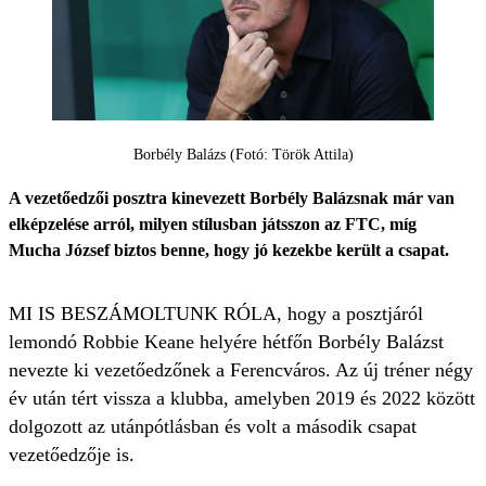
Borbély Balázs (Fotó: Török Attila)
A vezetőedzői posztra kinevezett Borbély Balázsnak már van
elképzelése arról, milyen stílusban játsszon az FTC, míg
Mucha József biztos benne, hogy jó kezekbe került a csapat.
MI IS BESZÁMOLTUNK RÓLA, hogy a posztjáról
lemondó Robbie Keane helyére hétfőn Borbély Balázst
nevezte ki vezetőedzőnek a Ferencváros. Az új tréner négy
év után tért vissza a klubba, amelyben 2019 és 2022 között
dolgozott az utánpótlásban és volt a második csapat
vezetőedzője is.