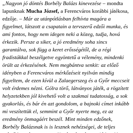
„Nagyon jó döntés Borbély Balázs kinevezése
– mondta
lapunknak
Mucha József,
a Ferencváros korábbi játékosa,
edzője. –
Már az utánpótlásban felhívta magára a
figyelmet, látszott a csapatain a tervszerű edzői munka, és
ami fontos, hogy nem idegen neki a közeg, tudja, hová
érkezik. Persze a siker, a jó eredmény soha sincs
garantálva, sok függ a keret erősségétől, de a régi
fradistákkal beszélgetve egyöntetű a vélemény, mindenki
örült az érkezésének. Nem megbántva senkit: az előző
idényben a Ferencváros mérkőzéseit nyilván mindig
figyeltem, de ezen kívül a Zalaegerszeg és a Győr meccseit
volt érdemes nézni. Gólra törő, látványos játék, a rögzített
helyzetekben jól kivehető volt a szakmai tudatosság, a sok
gyakorlás, és bár én azt gondolom, a bajnoki címet inkább
mi veszítettük el, semmint a Győr nyerte meg, ez az
eredmény önmagáért beszél. Mint minden edzőnek,
Borbély Balázsnak is is lesznek nehézségei, de teljes