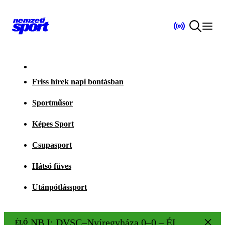
Friss hírek napi bontásban
Sportműsor
Képes Sport
Csupasport
Hátsó füves
Utánpótlássport
NB I: DVSC–Nyíregyháza 0–0 – ÉLŐ!
ÉLŐ