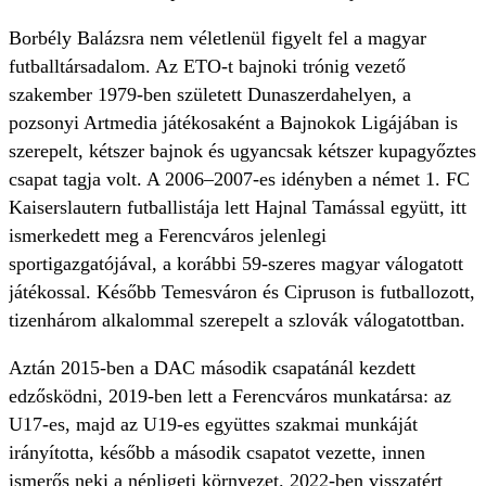
Borbély Balázsra nem véletlenül figyelt fel a magyar
futballtársadalom. Az ETO-t bajnoki trónig vezető
szakember 1979-ben született Dunaszerdahelyen, a
pozsonyi Artmedia játékosaként a Bajnokok Ligájában is
szerepelt, kétszer bajnok és ugyancsak kétszer kupagyőztes
csapat tagja volt. A 2006–2007-es idényben a német 1. FC
Kaiserslautern futballistája lett Hajnal Tamással együtt, itt
ismerkedett meg a Ferencváros jelenlegi
sportigazgatójával, a korábbi 59-szeres magyar válogatott
játékossal. Később Temesváron és Cipruson is futballozott,
tizenhárom alkalommal szerepelt a szlovák válogatottban.
Aztán 2015-ben a DAC második csapatánál kezdett
edzősködni, 2019-ben lett a Ferencváros munkatársa: az
U17-es, majd az U19-es együttes szakmai munkáját
irányította, később a második csapatot vezette, innen
ismerős neki a népligeti környezet. 2022-ben visszatért