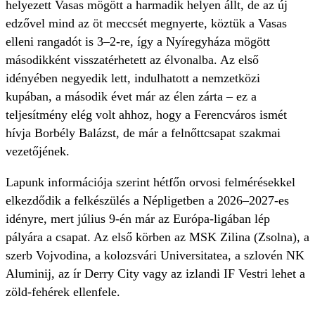
helyezett Vasas mögött a harmadik helyen állt, de az új
edzővel mind az öt meccsét megnyerte, köztük a Vasas
elleni rangadót is 3–2-re, így a Nyíregyháza mögött
másodikként visszatérhetett az élvonalba. Az első
idényében negyedik lett, indulhatott a nemzetközi
kupában, a második évet már az élen zárta – ez a
teljesítmény elég volt ahhoz, hogy a Ferencváros ismét
hívja Borbély Balázst, de már a felnőttcsapat szakmai
vezetőjének.
Lapunk információja szerint hétfőn orvosi felmérésekkel
elkezdődik a felkészülés a Népligetben a 2026–2027-es
idényre, mert július 9-én már az Európa-ligában lép
pályára a csapat. Az első körben az MSK Zilina (Zsolna), a
szerb Vojvodina, a kolozsvári Universitatea, a szlovén NK
Aluminij, az ír Derry City vagy az izlandi IF Vestri lehet a
zöld-fehérek ellenfele.