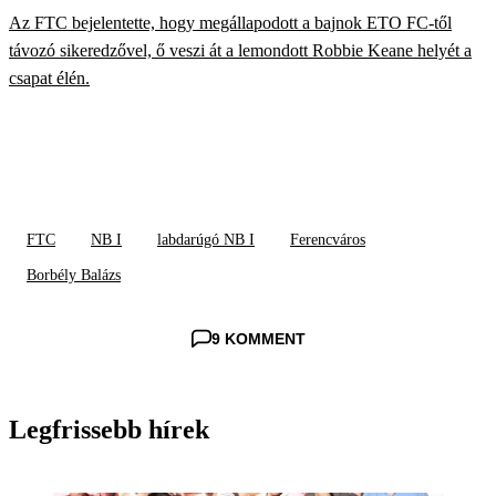
ÚJ VEZETŐEDZŐ
Az FTC bejelentette, hogy megállapodott a bajnok ETO FC-től
távozó sikeredzővel, ő veszi át a lemondott Robbie Keane helyét a
csapat élén.
FTC
NB I
labdarúgó NB I
Ferencváros
Borbély Balázs
9 KOMMENT
Legfrissebb hírek