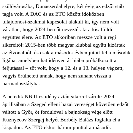
szülővárosába, Dunaszerdahelyre, két évig az edzői stáb
tagja volt. A DAC és az ETO között időközben
tulajdonosi-szakmai kapcsolat alakult ki, így nem volt
váratlan, hogy 2024-ben őt nevezték ki a kisalföldi
együttes élére. Az ETO akkoriban messze volt a régi
sikereitől: 2015-ben több magyar klubbal együtt kizárták
az élvonalból, és csak a második évben jutott fel a második
ligába, amelyben hat idényen át hiába próbálkozott a
feljutással – sőt volt, hogy a 12. és a 13. helyen végzett,
vagyis örülhetett annak, hogy nem zuhant vissza a
harmadosztályba.
A hetedik NB II-es idény aztán sikerrel zárult: 2024
áprilisában a Szeged elleni hazai vereséget követően edzőt
váltott a Győr, öt fordulóval a bajnokság vége előtt
Kuznyecov Szergej helyét Borbély Balázs foglalta el a
kispadon. Az ETO ekkor három ponttal a második