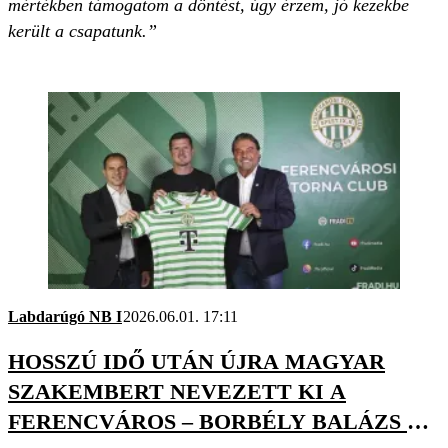
mértékben támogatom a döntést, úgy érzem, jó kezekbe
került a csapatunk.”
Labdarúgó NB I
2026.06.01. 17:11
HOSSZÚ IDŐ UTÁN ÚJRA MAGYAR
SZAKEMBERT NEVEZETT KI A
FERENCVÁROS – BORBÉLY BALÁZS AZ