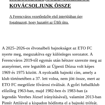
KOVÁCSOLJUNK ÖSSZE
A Ferencváros vezetőedzője első interjújában úgy
fogalmazott, hogy hazatért az Üllői útra.
A 2025–2026-os élvonalbeli bajnokságot az ETO FC
nyerte meg, megszakítva egy különleges sorozatot. A
Ferencváros 2019-től egymás után hétszer szerezte meg az
aranyérmet, erre legutóbb az Újpesti Dózsa volt képes
1969 és 1975 között. A nyolcadik bajnoki cím, amely a
klub történetében a 37. lett volna, nem jött össze, mert az
ETO FC megelőzte fővárosi riválisát. A győri futballklub
előzőleg 1963-ban, majd 1982-ben és 1983-ban (a
legendás Verebes József irányításával), valamint 2013-ban
Pintér Attilával a kispadon hódította el a bajnoki trófeát.