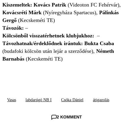
Kiszemeltek: Kovács Patrik
(Videoton FC Fehérvár),
Kovácsréti Márk
(Nyíregyháza Spartacus),
Pálinkás
Gergő
(Kecskeméti TE)
Távozók:
–
Kölcsönből visszatérhetnek klubjukhoz:
–
Távozhatnak/érdeklődnek irántuk: Bukta Csaba
(budafoki kölcsön után lejár a szerződése),
Németh
Barnabás
(Kecskeméti TE)
Vasas
labdarúgó NB I
Csóka Dániel
átigazolás
2 KOMMENT