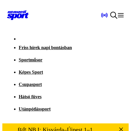
Friss hírek napi bontásban
Sportműsor
Képes Sport
Csupasport
Hátsó füves
Utánpótlássport
NB I: Kisvárda–Újpest 1–1
ÉLŐ!