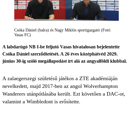
Csóka Dániel (balra) és Nagy Miklós sportigazgató (Fotó:
Vasas FC)
A labdarúgó NB I-be feljutó Vasas hivatalosan bejelentette
Csóka Dániel szerződtetését. A 26 éves középhátvéd 2029.
június 30-ig szóló megállapodást írt alá az angyalföldi klubbal.
A zalaegerszegi születésű játékos a ZTE akadémiáján
nevelkedett, majd 2017-ben az angol Wolverhampton
Wanderers utánpótlásába került. Ezt követően a DAC-ot,
valamint a Wimbledont is erősítette.