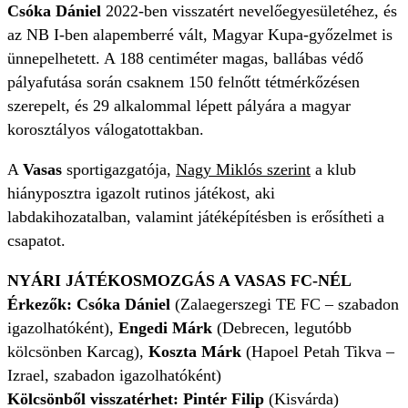
Csóka Dániel
2022-ben visszatért nevelőegyesületéhez, és
az NB I-ben alapemberré vált, Magyar Kupa-győzelmet is
ünnepelhetett. A 188 centiméter magas, ballábas védő
pályafutása során csaknem 150 felnőtt tétmérkőzésen
szerepelt, és 29 alkalommal lépett pályára a magyar
korosztályos válogatottakban.
A
Vasas
sportigazgatója,
Nagy Miklós szerint
a klub
hiányposztra igazolt rutinos játékost, aki
labdakihozatalban, valamint játéképítésben is erősítheti a
csapatot.
NYÁRI JÁTÉKOSMOZGÁS A VASAS FC-NÉL
Érkezők: Csóka Dániel
(Zalaegerszegi TE FC – szabadon
igazolhatóként),
Engedi Márk
(Debrecen, legutóbb
kölcsönben Karcag),
Koszta Márk
(Hapoel Petah Tikva –
Izrael, szabadon igazolhatóként)
Kölcsönből visszatérhet:
Pintér Filip
(Kisvárda)