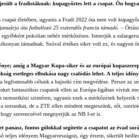
jesült a fradistáknak: kupagyőztes lett a csapat. Ön hogy
a csapat életében, ugyanis a Fradi 2022 óta nem volt kupagyő
anuárja óta futballozó 25 esztendős francia támadó.
– Óriási
 egyébként pokolian nehéz mérkőzésen. Ismerjük a zalaegersze
hatékonyan támadnak. Szóval értékes siker volt ez, és nagyon 
dénye; amíg a Magyar Kupa-siker és az európai kupaszere
okság esetleges elbukása nagy csalódás lehet. A teljes id
a legfontosabb célunk a bajnoki cím megvédése. Persze az s
ket fantasztikus csapatok ellen az Európa-ligában vívtuk meg
 a nemzetközi szintéren, ugyanis ezek a mérkőzések helyezik 
 a sorsunkat, de a ZTE ellen mindent megteszünk, sőt, szerin
hogy szerencsével megnyerjük az NB I-et is.
t panasz, fontos gólokkal segítette a csapatot az évad so
ső teljes idényem Magyarországon, úgy érzem, sikerült beille