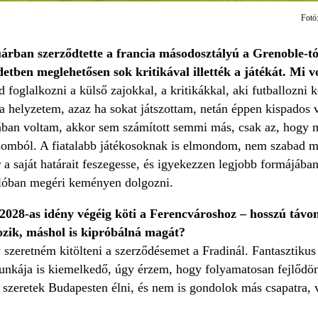
Fotó
árban szerződtette a francia másodosztályú a Grenoble-tó
zdetben meglehetősen sok kritikával illették a játékát. M
foglalkozni a külső zajokkal, a kritikákkal, aki futballozni k
a helyzetem, azaz ha sokat játszottam, netán éppen kispados v
ában voltam, akkor sem számított semmi más, csak az, hogy 
omból. A fiatalabb játékosoknak is elmondom, nem szabad má
a saját határait feszegesse, és igyekezzen legjobb formájában
alóban megéri keményen dolgozni.
2028-as idény végéig köti a Ferencvároshoz – hosszú távo
ozik, máshol is kipróbálná magát?
 szeretném kitölteni a szerződésemet a Fradinál. Fantasztiku
munkája is kiemelkedő, úgy érzem, hogy folyamatosan fejlődö
szeretek Budapesten élni, és nem is gondolok más csapatra,