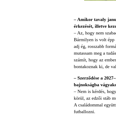
– Amikor tavaly janu
érkezését, illetve ke
– Az, hogy nem szabad 
Bármilyen is volt épp 
adj ég, rosszabb form
mutassam meg a tudás
számít, hogy az ember 
bontakoznak ki, de v
– Szerződése a 2027–
bajnokságba vágyak
– Nem is kérdés, hogy
körül, az edzői stáb 
A családommal együtt 
futballozni.