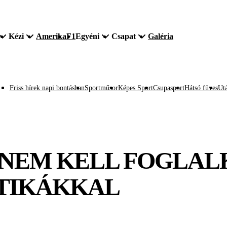
Kézi
Amerika
F1
Egyéni
Csapat
Galéria
Friss hírek napi bontásban
Sportműsor
Képes Sport
Csupasport
Hátsó füves
Utá
 NEM KELL FOGLAL
ITIKÁKKAL