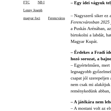
– Egy idei vágyuk tel
FTC
NB I
Lenny Joseph
– Nagyszerű siker ez 
magyar foci
Ferencváros
Ferencvárosban 2025 j
a Puskás Arénában, az
birtokolni a labdát, 
Magyar Kupát.
– Érdekes a Fradi i
hozó sorozat, a bajn
– Egyértelműen, mert 
legnagyobb győzelmein
csapat jól szerepeljen
nem csak mi alakítjuk
reménykedünk abban, 
– A játékára nem lehe
– A mostani volt az el