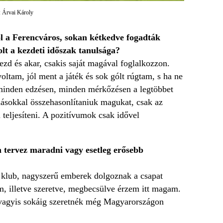
: Árvai Károly
l a Ferencváros, sokan kétkedve fogadták
i volt a kezdeti időszak tanulsága?
ezd és akar, csakis saját magával foglalkozzon.
oltam, jól ment a játék és sok gólt rúgtam, s ha ne
minden edzésen, minden mérkőzésen a legtöbbet
sokkal összehasonlítaniuk magukat, csak az
 teljesíteni. A pozitívumok csak idővel
n tervez maradni vagy esetleg erősebb
s klub, nagyszerű emberek dolgoznak a csapat
m, illetve szeretve, megbecsülve érzem itt magam.
 vagyis sokáig szeretnék még Magyarországon