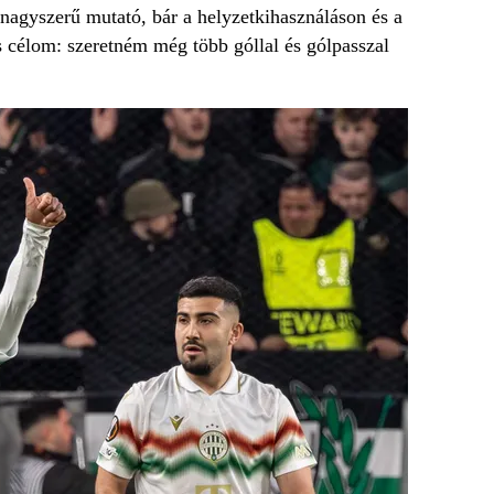
 nagyszerű mutató, bár a helyzetkihasználáson és a
célom: szeretném még több góllal és gólpasszal