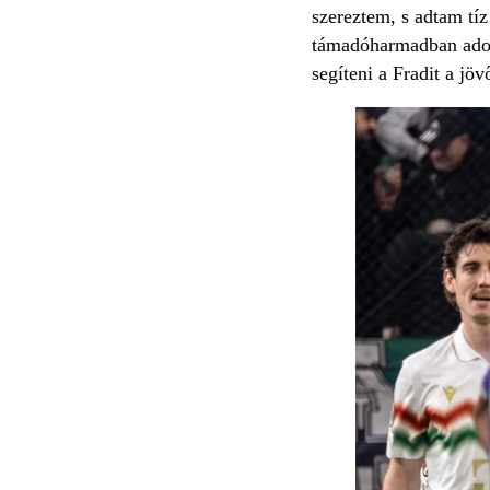
szereztem, s adtam tíz
támadóharmadban adott
segíteni a Fradit a jö