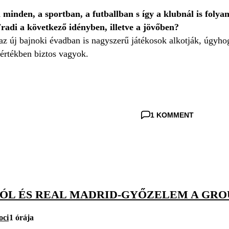
minden, a sportban, a futballban s így a klubnál is folyam
Fradi a következő idényben, illetve a jövőben?
 az új bajnoki évadban is nagyszerű játékosok alkotják, úgyho
értékben biztos vagyok.
1 KOMMENT
GÓL ÉS REAL MADRID-GYŐZELEM A GR
oci
1 órája