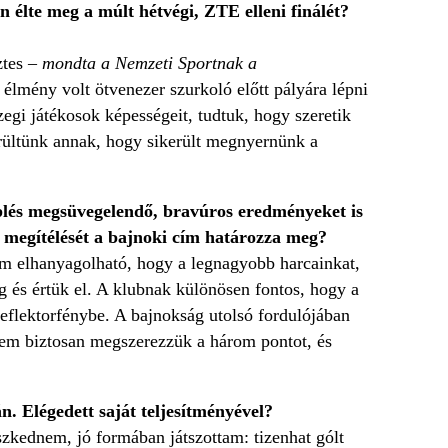
an élte meg a múlt hétvégi, ZTE elleni finálét?
ztes –
mondta a Nemzeti Sportnak a
 élmény volt ötvenezer szurkoló előtt pályára lépni
gi játékosok képességeit, tudtuk, hogy szeretik
örültünk annak, hogy sikerült megnyernünk a
plés megsüvegelendő, bravúros eredményeket is
ény megítélését a bajnoki cím határozza meg?
em elhanyagolható, hogy a legnagyobb harcainkat,
 és értük el. A klubnak különösen fontos, hogy a
reflektorfénybe. A bajnokság utolsó fordulójában
tem biztosan megszerezzük a három pontot, és
rán. Elégedett saját teljesítményével?
szkednem, jó formában játszottam: tizenhat gólt