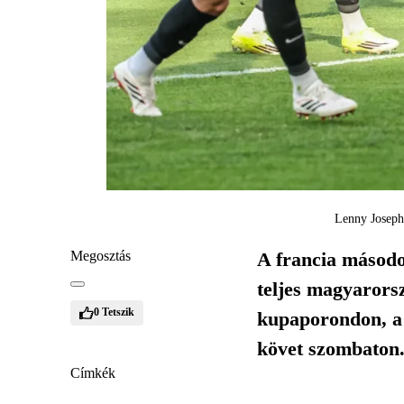
Lenny Joseph 
Megosztás
A francia másodo
teljes magyarorsz
0
Tetszik
kupaporondon, a 
követ szombaton
Címkék