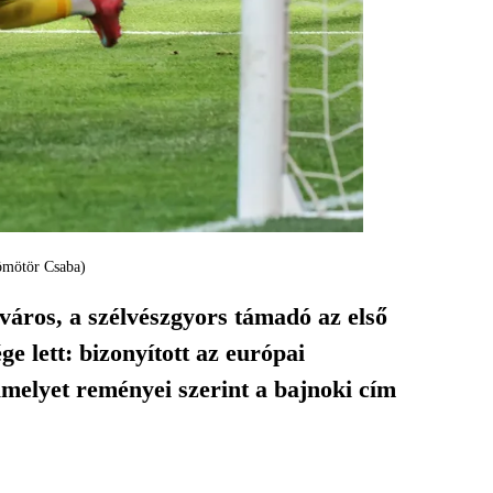
Dömötör Csaba)
város, a szélvészgyors támadó az első
e lett: bizonyított az európai
melyet reményei szerint a bajnoki cím