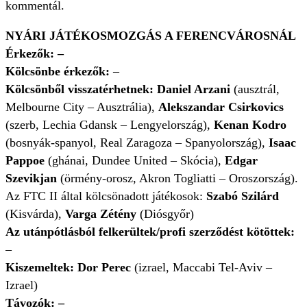
kommentál.
NYÁRI JÁTÉKOSMOZGÁS A FERENCVÁROSNÁL
Érkezők: –
Kölcsönbe érkezők:
–
Kölcsönből visszatérhetnek:
Daniel Arzani
(ausztrál,
Melbourne City – Ausztrália),
Alekszandar Csirkovics
(szerb, Lechia Gdansk – Lengyelország),
Kenan Kodro
(bosnyák-spanyol, Real Zaragoza – Spanyolország),
Isaac
Pappoe
(ghánai, Dundee United – Skócia),
Edgar
Szevikjan
(örmény-orosz, Akron Togliatti – Oroszország).
Az FTC II által kölcsönadott játékosok:
Szabó Szilárd
(Kisvárda),
Varga Zétény
(Diósgyőr)
Az utánpótlásból felkerültek/profi szerződést kötöttek:
–
Kiszemeltek: Dor Perec
(izrael, Maccabi Tel-Aviv –
Izrael)
Távozók:
–