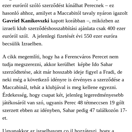
ezer euróról szóló szerződést kínálhat Perecnek – ez
hasonló ahhoz, amilyet a Maccabitól tavaly nyáron igazolt
Gavriel Kanikovszki
kapott korábban –, miközben az
izraeli klub szerződéshosszabbítási ajánlata csak 400 ezer
euróról szól. A jelenlegi fizetését évi 550 ezer euróra
becsülik Izraelben.
A cikk megemlíti, hogy ha a Ferencváros Perecet nem
tudja megszerezni, akkor kerülhet képbe Ido Sahar
szerződtetése, akit már hosszabb ideje figyel a Fradi, de
neki még a következő idényre is érvényes a szerződése a
Maccabinál, tehát a klubjával is meg kellene egyezni.
Érdekesség, hogy csapat két, jelenleg legeredményesebb
játékosáról van szó, ugyanis Perec 48 tétmeccsen 19 gólt
szerzett ebben az idényben, Sahar pedig 47 találkozón 17-
et.
Ugyanakkor az israelhayom.co.il hozzáteszi, hogy a