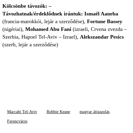
Kölcsönbe távozók: –
Távozhatnak/érdeklődnek irántuk:
Ismaël Aaneba
(francia-marokkói, lejár a szerződése),
Fortune Bassey
(nigériai),
Mohamed Abu Fani
(izraeli, Crvena zvezda –
Szerbia, Hapoel Tel-Aviv – Izrael),
Alekszandar Pesics
(szerb, lejár a szerződése)
Maccabi Tel-Aviv
Robbie Keane
magyar átigazolás
Ferencváros