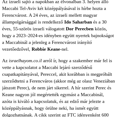
Az izraeli sajtó a napokban az élvonalban 3. helyen álló
Maccabi Tel-Aviv két középpályásával is hírbe hozta a
Ferencvárost. A 24 éves, az izraeli mellett magyar
állampolgársággal is rendelkező
Ido Saharban
és a 30
éves, 55-szörös izraeli válogatott
Dor Perecben
közös,
hogy a 2023–2024-es idényben együtt nyertek bajnokságot
a Maccabinál a jelenleg a Ferencvárost irányító
vezetőedzővel,
Robbie Keane
-nel.
Az
israelhayom.co.il
arról ír, hogy a szakember már fel is
vette a kapcsolatot a Maccabi lejáró szerződésű
csapatkapitányával, Pereccel, akit korábban is megpróbált
szerződtetni a Ferencváros (akkor még az olasz Veneziában
játszott Perec), de nem járt sikerrel. A hír szerint Perec és
Keane nagyon jól megértették egymást a Maccabinál,
azóta is kiváló a kapcsolatuk, és az edző már jelezte a
középpályásnak, hogy örülne neki, ha ismét együtt
dolgozhatnának. A cikk szerint az FTC idényenként 600