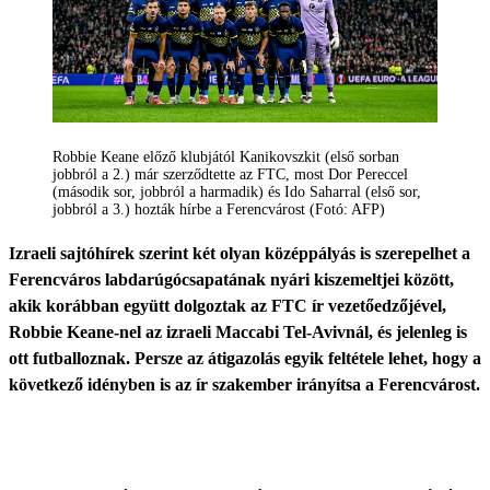
Robbie Keane előző klubjától Kanikovszkit (első sorban
jobbról a 2.) már szerződtette az FTC, most Dor Pereccel
(második sor, jobbról a harmadik) és Ido Saharral (első sor,
jobbról a 3.) hozták hírbe a Ferencvárost (Fotó: AFP)
Izraeli sajtóhírek szerint két olyan középpályás is szerepelhet a
Ferencváros labdarúgócsapatának nyári kiszemeltjei között,
akik korábban együtt dolgoztak az FTC ír vezetőedzőjével,
Robbie Keane-nel az izraeli Maccabi Tel-Avivnál, és jelenleg is
ott futballoznak. Persze az átigazolás egyik feltétele lehet, hogy a
következő idényben is az ír szakember irányítsa a Ferencvárost.