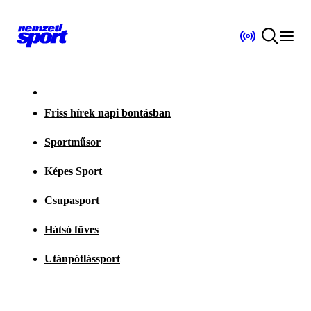
Friss hírek napi bontásban
Sportműsor
Képes Sport
Csupasport
Hátsó füves
Utánpótlássport