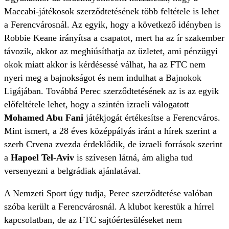
Maccabi-játékosok szerződtetésének több feltétele is lehet
a Ferencvárosnál. Az egyik, hogy a következő idényben is
Robbie Keane irányítsa a csapatot, mert ha az ír szakember
távozik, akkor az meghiúsíthatja az üzletet, ami pénzügyi
okok miatt akkor is kérdésessé válhat, ha az FTC nem
nyeri meg a bajnokságot és nem indulhat a Bajnokok
Ligájában. Továbbá Perec szerződtetésének az is az egyik
előfeltétele lehet, hogy a szintén izraeli válogatott
Mohamed Abu Fani
játékjogát értékesítse a Ferencváros.
Mint ismert, a 28 éves középpályás iránt a hírek szerint a
szerb Crvena zvezda érdeklődik, de izraeli források szerint
a
Hapoel Tel-Aviv
is szívesen látná, ám aligha tud
versenyezni a belgrádiak ajánlatával.
A Nemzeti Sport úgy tudja, Perec szerződtetése valóban
szóba került a Ferencvárosnál. A klubot kerestük a hírrel
kapcsolatban, de az FTC sajtóértesüléseket nem