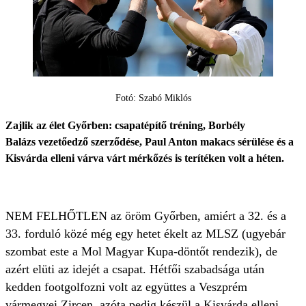
Fotó: Szabó Miklós
Zajlik az élet Győrben: csapatépítő tréning, Borbély
Balázs vezetőedző szerződése, Paul Anton makacs sérülése és a
Kisvárda elleni várva várt mérkőzés is terítéken volt a héten.
NEM FELHŐTLEN az öröm Győrben, amiért a 32. és a
33. forduló közé még egy hetet ékelt az MLSZ (ugyebár
szombat este a Mol Magyar Kupa-döntőt rendezik), de
azért elüti az idejét a csapat. Hétfői szabadsága után
kedden footgolfozni volt az együttes a Veszprém
vármegyei Zircen, azóta pedig készül a Kisvárda elleni,