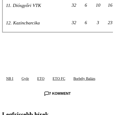
32
6
10
16
11. Diósgyőri VTK
32
6
3
23
12. Kazincbarcika
NB I
Győr
ETO
ETO FC
Borbély Balázs
7 KOMMENT
Legfrissebb hírek