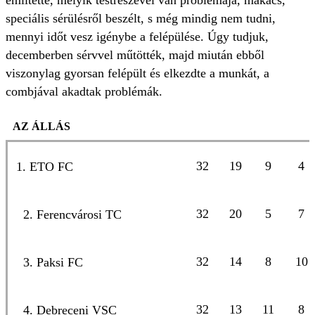
említette, melyik testrészével van problémája, makacs,
speciális sérülésről beszélt, s még mindig nem tudni,
mennyi időt vesz igénybe a felépülése. Úgy tudjuk,
decemberben sérvvel műtötték, majd miután ebből
viszonylag gyorsan felépült és elkezdte a munkát, a
combjával akadtak problémák.
AZ ÁLLÁS
32
19
9
4
1. ETO FC
32
20
5
7
2. Ferencvárosi TC
32
14
8
10
3. Paksi FC
32
13
11
8
4. Debreceni VSC