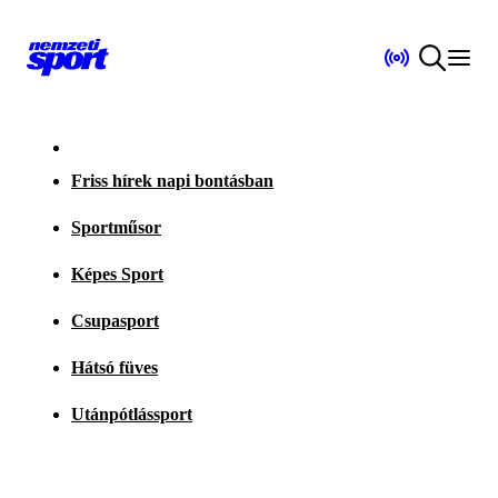
Friss hírek napi bontásban
Sportműsor
Képes Sport
Csupasport
Hátsó füves
Utánpótlássport