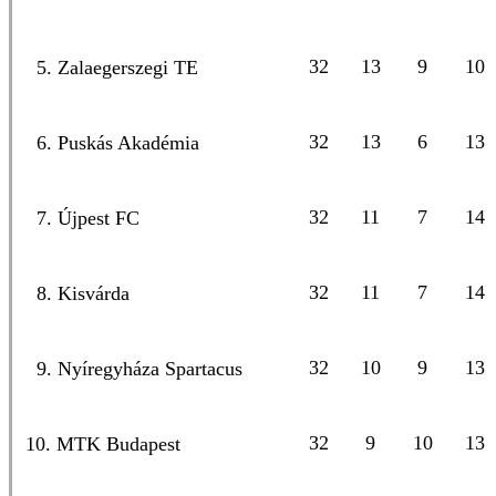
32
13
9
10
5. Zalaegerszegi TE
32
13
6
13
6. Puskás Akadémia
32
11
7
14
7. Újpest FC
32
11
7
14
8. Kisvárda
32
10
9
13
9. Nyíregyháza Spartacus
32
9
10
13
10. MTK Budapest