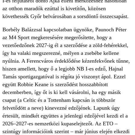
I-es feljutásról döntő Ajka elleni mérkőzéshez hasonlóan
az otthon maradók ezúttal is kivetítőn, közösen
követhessék Győr belvárosában a sorsdöntő összecsapást.
Borbély Balázzsal kapcsolatban ügynöke, Paunoch Péter
az M4 Sport megkeresésére megerősítette, hogy a
vezetőedzőnek 2027-ig él a szerződése a zöld-fehérekkel,
így ha valaki megszerezné, mélyen a zsebébe kellene
nyúlnia. A Ferencváros érdeklődése kézenfekvőnek tűnne,
hiszen amellett, hogy ő a legjobb NB I-es edző, Hajnal
Tamás sportigazgatóval is régóta jó viszonyt ápol. Ezzel
együtt Robbie Keane is szerződést hosszabbított
decemberben, így őt is ki kell vásárolni, ha egy másik
csapat (a Celtic és a Tottenham kapcsán is többször
felvetődött a neve) kinevezné edzőjének. Lapunk úgy
értesült, mindkét együttes a jelenlegi edzőjével kezdi el a
2026–2027-es nemzetközi kupaselejtezőt. Az ETO –
szintúgy információink szerint – már június elején elkezdi