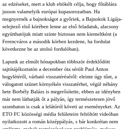
az edzéseket, mert a klub eltökélt célja, hogy főtáblára
jusson valamelyik európai kupasorozatban. Ha
megnyernék a bajnokságot a győriek, a Bajnokok Ligája-
selejtező első körében lenne az első feladatuk, alacsony
együtthatójuk miatt szinte biztosan nem kiemeltként (a
Ferencváros a második körben kezdene, ha fordulat
következne be az utolsó fordulóban).
Lapunk az elmúlt hónapokban többször érdeklődött
sajtótájékoztatón a december óta sérült Paul Anton
hogylétéről, várható visszatéréséről: eleinte úgy tűnt, a
válogatott szünet környékén visszatérhet, végül néhány
hete Borbély Balázs is megerősítette, ebben az idényben
már nem láthatják őt a pályán, így természetesen jövő
szombaton is csak a lelátóról követi az eseményeket. Az
ETO FC közösségi média felületeire feltöltött videóban
nyilatkozott a román középpályás, s bár konkrétan nem