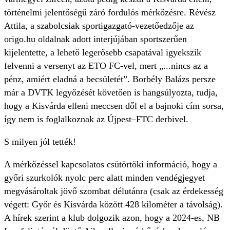
történelmi jelentőségű záró fordulós mérkőzésre. Révész
Attila, a szabolcsiak sportigazgató-vezetőedzője az
origo.hu oldalnak adott interjújában sportszerűen
kijelentette, a lehető legerősebb csapatával igyekszik
felvenni a versenyt az ETO FC-vel, mert „...nincs az a
pénz, amiért eladná a becsületét”. Borbély Balázs persze
már a DVTK legyőzését követően is hangsúlyozta, tudja,
hogy a Kisvárda elleni meccsen dől el a bajnoki cím sorsa,
így nem is foglalkoznak az Újpest–FTC derbivel.
S milyen jól tették!
A mérkőzéssel kapcsolatos csütörtöki információ, hogy a
győri szurkolók nyolc perc alatt minden vendégjegyet
megvásároltak jövő szombat délutánra (csak az érdekesség
végett: Győr és Kisvárda között 428 kilométer a távolság).
A hírek szerint a klub dolgozik azon, hogy a 2024-es, NB