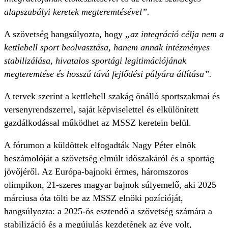
alapszabályi keretek megteremtésével”.
A szövetség hangsúlyozta, hogy
„az integráció célja nem a
kettlebell sport beolvasztása, hanem annak intézményes
stabilizálása, hivatalos sportági legitimációjának
megteremtése és hosszú távú fejlődési pályára állítása”.
A tervek szerint a kettlebell szakág önálló sportszakmai és
versenyrendszerrel, saját képviselettel és elkülönített
gazdálkodással működhet az MSSZ keretein belül.
A fórumon a küldöttek elfogadták Nagy Péter elnök
beszámolóját a szövetség elmúlt időszakáról és a sportág
jövőjéről. Az Európa-bajnoki érmes, háromszoros
olimpikon, 21-szeres magyar bajnok súlyemelő, aki 2025
márciusa óta tölti be az MSSZ elnöki pozícióját,
hangsúlyozta: a 2025-ös esztendő a szövetség számára a
stabilizáció és a megújulás kezdetének az éve volt,