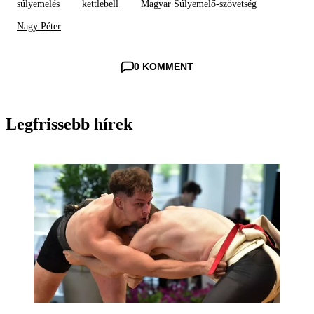
súlyemelés
kettlebell
Magyar Súlyemelő-szövetség
Nagy Péter
0 KOMMENT
Legfrissebb hírek