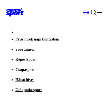
Friss hírek napi bontásban
Sportműsor
Képes Sport
Csupasport
Hátsó füves
Utánpótlássport