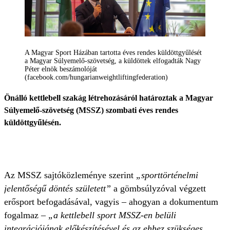
A Magyar Sport Házában tartotta éves rendes küldöttgyűlését
a Magyar Súlyemelő-szövetség, a küldöttek elfogadták Nagy
Péter elnök beszámolóját
(facebook.com/hungarianweightliftingfederation)
Önálló kettlebell szakág létrehozásáról határoztak a Magyar
Súlyemelő-szövetség (MSSZ) szombati éves rendes
küldöttgyűlésén.
Az MSSZ sajtóközleménye szerint
„sporttörténelmi
jelentőségű döntés született”
a gömbsúlyzóval végzett
erősport befogadásával, vagyis – ahogyan a dokumentum
fogalmaz –
„a kettlebell sport MSSZ-en belüli
integrációjának előkészítésével és az ehhez szükséges