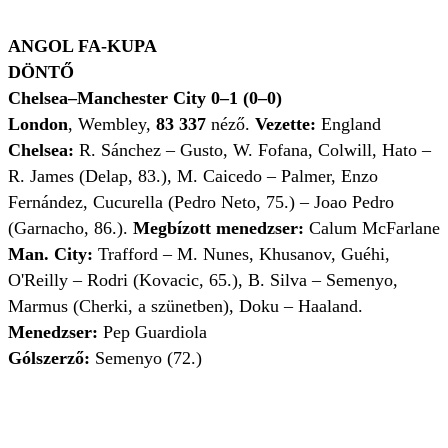
ANGOL FA-KUPA
DÖNTŐ
Chelsea–Manchester City 0–1 (0–0)
London
, Wembley,
83 337
néző
.
Vezette:
England
Chelsea:
R.
Sánchez – Gusto, W. Fofana, Colwill, Hato –
R. James (Delap, 83.), M. Caicedo – Palmer, Enzo
Fernández, Cucurella (Pedro Neto, 75.) – Joao Pedro
(Garnacho, 86.).
Megbízott menedzser:
Calum McFarlane
Man. City:
Trafford – M. Nunes, Khusanov, Guéhi,
O'Reilly – Rodri (Kovacic, 65.), B. Silva – Semenyo,
Marmus (Cherki, a szünetben), Doku – Haaland.
Menedzser:
Pep Guardiola
Gólszerző:
Semenyo (72.)