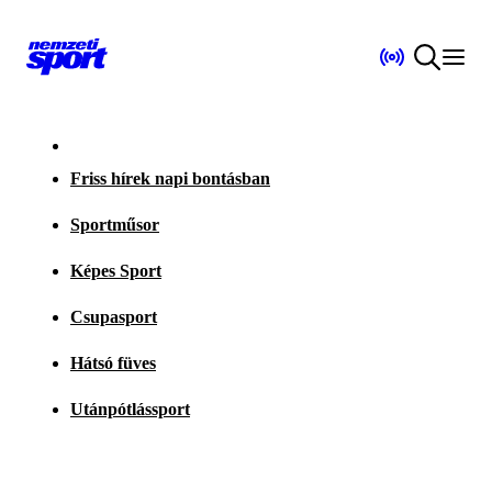
Friss hírek napi bontásban
Sportműsor
Képes Sport
Csupasport
Hátsó füves
Utánpótlássport