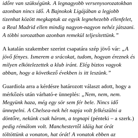
időre van szükségünk. A legnagyobb versenysorozatokban
azonban nincs idő. A Bajnokok Ligájában a legjobb
tizenhat között megkaptuk az egyik legnehezebb ellenfelet,
a Real Madrid ellen mindig nagyon-nagyon nehéz játszani.
A többi sorozatban azonban remekül teljesítettünk.”
A katalán szakember szerint csapatára szép jövő vár:
„A
jövő fényes. Ismerem a srácokat, tudom, hogyan éreznek és
milyen elkötelezettek a klub iránt. Elég biztos vagyok
abban, hogy a következő években is itt leszünk.”
Guardiola arra a kérdésre határozott választ adott, hogy a
mérkőzés után várható-e ünneplés:
„Nem, nem, nem.
Megyünk haza, még egy sör sem fér bele. Nincs idő
ünnepelni. A Chelsea-nek hét napja volt felkészülni a
döntőre, nekünk csak három, a tegnapi
(pénteki – a szerk.)
pedig rémálom volt. Manchestertől idáig hat órát
töltöttünk a vonaton, hat órát! A vonatok ebben az