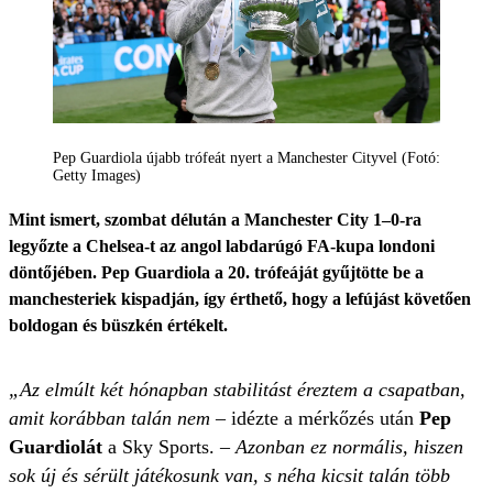
Pep Guardiola újabb trófeát nyert a Manchester Cityvel (Fotó:
Getty Images)
Mint ismert, szombat délután a Manchester City 1–0-ra
legyőzte a Chelsea-t az angol labdarúgó FA-kupa londoni
döntőjében. Pep Guardiola a 20. trófeáját gyűjtötte be a
manchesteriek kispadján, így érthető, hogy a lefújást követően
boldogan és büszkén értékelt.
„Az elmúlt két hónapban stabilitást éreztem a csapatban,
amit korábban talán nem
– idézte a mérkőzés után
Pep
Guardiolát
a Sky Sports. –
Azonban ez normális, hiszen
sok új és sérült játékosunk van, s néha kicsit talán több