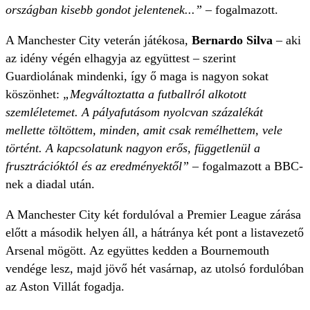
országban kisebb gondot jelentenek...”
– fogalmazott.
A Manchester City veterán játékosa,
Bernardo Silva
– aki
az idény végén elhagyja az együttest – szerint
Guardiolának mindenki, így ő maga is nagyon sokat
köszönhet:
„Megváltoztatta a futballról alkotott
szemléletemet. A pályafutásom nyolcvan százalékát
mellette töltöttem, minden, amit csak remélhettem, vele
történt. A kapcsolatunk nagyon erős, függetlenül a
frusztrációktól és az eredményektől”
– fogalmazott a BBC-
nek a diadal után.
A Manchester City két fordulóval a Premier League zárása
előtt a második helyen áll, a hátránya két pont a listavezető
Arsenal mögött. Az együttes kedden a Bournemouth
vendége lesz, majd jövő hét vasárnap, az utolsó fordulóban
az Aston Villát fogadja.