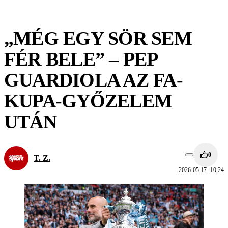
„MÉG EGY SÖR SEM
FÉR BELE” – PEP
GUARDIOLA AZ FA-
KUPA-GYŐZELEM
UTÁN
0
T. Z.
2026.05.17. 10:24