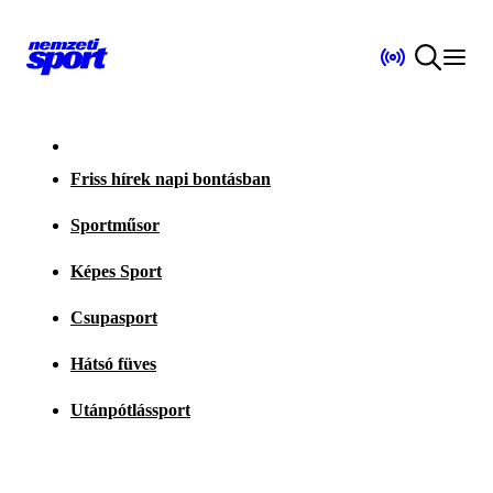
Friss hírek napi bontásban
Sportműsor
Képes Sport
Csupasport
Hátsó füves
Utánpótlássport