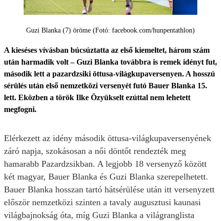
Guzi Blanka (7) öröme (Fotó: facebook.com/hunpentathlon)
A kieséses vívásban búcsúztatta az első kiemeltet, három szám
után harmadik volt – Guzi Blanka továbbra is remek idényt fut,
második lett a pazardzsiki öttusa-világkupaversenyen. A hosszú
sérülés után első nemzetközi versenyét futó Bauer Blanka 15.
lett. Eközben a török Ilke Özyükselt ezúttal nem lehetett
megfogni.
Elérkezett az idény második öttusa-világkupaversenyének
záró napja, szokásosan a női döntőt rendezték meg
hamarabb Pazardzsikban. A legjobb 18 versenyző között
két magyar, Bauer Blanka és Guzi Blanka szerepelhetett.
Bauer Blanka hosszan tartó hátsérülése után itt versenyzett
először nemzetközi szinten a tavaly augusztusi kaunasi
világbajnokság óta, míg Guzi Blanka a világranglista