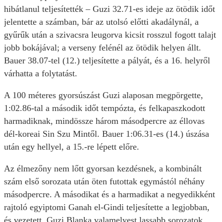
hibátlanul teljesítették – Guzi 32.71-es ideje az ötödik időt
jelentette a számban, bár az utolsó előtti akadálynál, a
gyűrűk után a szivacsra leugorva kicsit rosszul fogott talajt
jobb bokájával; a verseny felénél az ötödik helyen állt.
Bauer 38.07-tel (12.) teljesítette a pályát, és a 16. helyről
várhatta a folytatást.
A 100 méteres gyorsúszást Guzi alaposan megpörgette,
1:02.86-tal a második időt tempózta, és felkapaszkodott
harmadiknak, mindössze három másodpercre az éllovas
dél-koreai Sin Szu Mintől. Bauer 1:06.31-es (14.) úszása
után egy hellyel, a 15.-re lépett előre.
Az élmezőny nem lőtt gyorsan kezdésnek, a kombinált
szám első sorozata után öten futottak egymástól néhány
másodpercre. A másodikat és a harmadikat a negyedikként
rajtoló egyiptomi Ganah el-Gindi teljesítette a legjobban,
és vezetett, Guzi Blanka valamelyest lassabb sorozatok