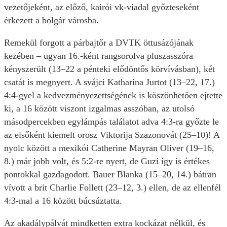
vezetőjeként, az előző, kairói vk-viadal győzteseként
érkezett a bolgár városba.
Remekül forgott a párbajtőr a DVTK öttusázójának
kezében – ugyan 16.-ként rangsorolva pluszasszóra
kényszerült (13–22 a pénteki elődöntős körvívásban), két
csatát is megnyert. A svájci Katharina Jurtot (13–22, 17.)
4:4-gyel a kedvezményezettségének is köszönhetően ejtette
ki, a 16 között viszont izgalmas asszóban, az utolsó
másodpercekben egylámpás találatot adva 4:3-ra győzte le
az elsőként kiemelt orosz Viktorija Szazonovát (25–10)! A
nyolc között a mexikói Catherine Mayran Oliver (19–16,
8.) már jobb volt, és 5:2-re nyert, de Guzi így is értékes
pontokkal gazdagodott. Bauer Blanka (15–20, 14.) bátran
vívott a brit Charlie Follett (23–12, 3.) ellen, de az ellenfél
4:3-mal a 16 között búcsúztatta.
Az akadálypályát mindketten extra kockázat nélkül, és