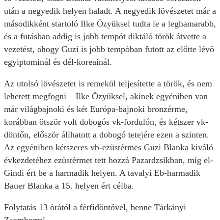
után a negyedik helyen haladt. A negyedik lövészetet már a
másodikként startoló Ilke Özyüksel tudta le a leghamarabb,
és a futásban addig is jobb tempót diktáló török átvette a
vezetést, ahogy Guzi is jobb tempóban futott az előtte lévő
egyiptominál és dél-koreainál.
Az utolsó lövészetet is remekül teljesítette a török, és nem
lehetett megfogni – Ilke Özyüksel, akinek egyéniben van
már világbajnoki és két Európa-bajnoki bronzérme,
korábban ötször volt dobogós vk-fordulón, és kétszer vk-
döntőn, először állhatott a dobogó tetejére ezen a szinten.
Az egyéniben kétszeres vb-ezüstérmes Guzi Blanka kiváló
évkezdetéhez ezüstérmet tett hozzá Pazardzsikban, míg el-
Gindi ért be a harmadik helyen. A tavalyi Eb-harmadik
Bauer Blanka a 15. helyen ért célba.
Folytatás 13 órától a férfidöntővel, benne Tárkányi