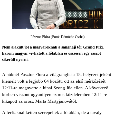
Pásztor Flóra (Fotó: Dömötör Csaba)
Nem alakult jól a magyaroknak a sanghaji tőr Grand Prix,
három magyar vívhatott a főtáblán és összesen egy asszót
sikerült nyerni.
A nőknél Pásztor Flóra a világranglista 15. helyezettjeként
kiemelt volt a legjobb 64 között, ott az első mérkőzését
12:11-re megnyerte a kínai Szong Jüe ellen. A következő
körben viszont ugyanilyen szoros küzdelemben 12:11-re
kikapott az orosz Marta Martyjanovától.
A férfiaknál ketten szerepeltek a főtáblán, de a tavaly