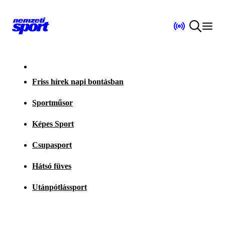
Friss hírek napi bontásban
Sportműsor
Képes Sport
Csupasport
Hátsó füves
Utánpótlássport