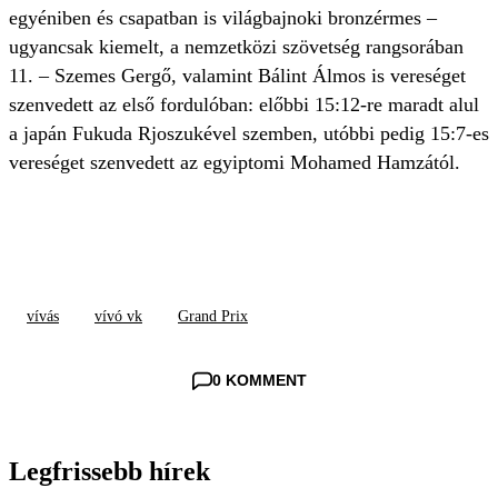
egyéniben és csapatban is világbajnoki bronzérmes –
ugyancsak kiemelt, a nemzetközi szövetség rangsorában
11. – Szemes Gergő, valamint Bálint Álmos is vereséget
szenvedett az első fordulóban: előbbi 15:12-re maradt alul
a japán Fukuda Rjoszukével szemben, utóbbi pedig 15:7-es
vereséget szenvedett az egyiptomi Mohamed Hamzától.
vívás
vívó vk
Grand Prix
0 KOMMENT
Legfrissebb hírek