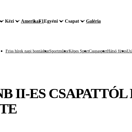
Kézi
Amerika
F1
Egyéni
Csapat
Galéria
Friss hírek napi bontásban
Sportműsor
Képes Sport
Csupasport
Hátsó füves
Utá
B II-ES CSAPATTÓL 
ZTE