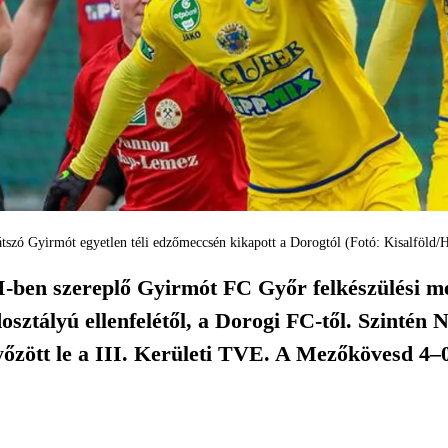
átszó Gyirmót egyetlen téli edzőmeccsén kikapott a Dorogtól (Fotó: Kisalföld/
-ben szereplő Gyirmót FC Győr felkészülési mé
sztályú ellenfelétől, a Dorogi FC-től. Szintén 
yőzött le a III. Kerületi TVE. A Mezőkövesd 4–0