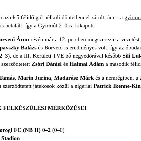
az első félidő gól nélküli döntetlennel zárult, ám – a
gyirmo
is betalált, így a Gyirmót 2–0-ra kikapott.
orvető Áron
révén már a 12. percben megszerezte a vezetést,
pavszky Balázs
és Borvető is eredményes volt, így az óbudaia
 (2–3), de a III. Kerületi TVE bő negyedórával később
Sili Lu
 szerződtetett
Zsóri Dániel
és
Halmai Ádám
a második félid
 Tamás, Marin Jurina, Madarász Márk
és a nemrégiben, a
n szerződtetett játékosok közül a nigériai
Patrick Ikenne-Ki
OK FELKÉSZÜLÉSI MÉRKŐZÉSEI
rogi FC (NB II) 0–2
(0–0)
Stadion