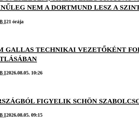
ÍNŰLEG NEM A DORTMUND LESZ A SZIN
B I
21 órája
M GALLAS TECHNIKAI VEZETŐKÉNT FOL
TLÁSÁBAN
B I
2026.08.05. 10:26
SZÁGBÓL FIGYELIK SCHÖN SZABOLCSOT
B I
2026.08.05. 09:15