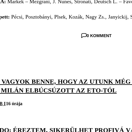
IA:
Markek – Mezgrani, J. Nunes, Stronati, Deutsch L. – Favo
pett:
Pécsi, Posztobányi, Plsek, Kozák, Nagy Zs., Janyickij, S
0 KOMMENT
S VAGYOK BENNE, HOGY AZ UTUNK MÉG
S MILÁN ELBÚCSÚZOTT AZ ETO-TÓL
B I
16 órája
O: ÉREZTEM, SIKERÜLHET PROFIVÁ VÁ