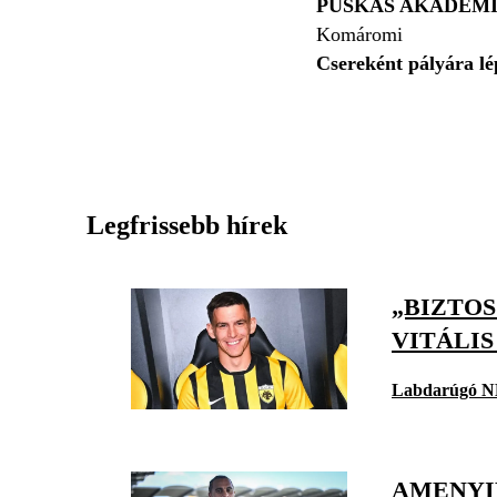
PUSKÁS AKADÉM
Komáromi
Csereként pályára lé
Legfrissebb hírek
„BIZTO
VITÁLI
Labdarúgó N
AMENYID