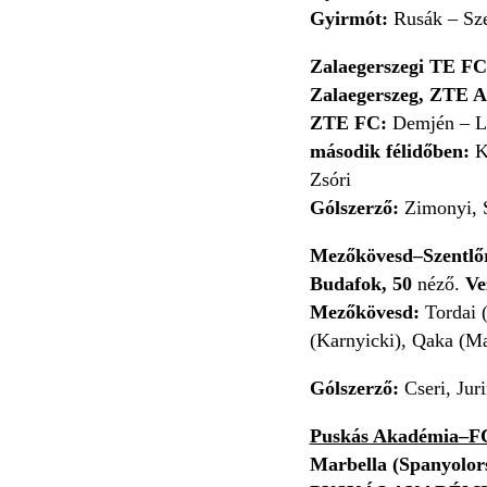
Gyirmót:
Rusák – Sze
Zalaegerszegi TE FC
Zalaegerszeg, ZTE 
ZTE FC:
Demjén – Le
második félidőben:
Kö
Zsóri
Gólszerző:
Zimonyi, S
Mezőkövesd–Szentlőr
Budafok, 50
néző.
Ve
Mezőkövesd:
Tordai (
(Karnyicki), Qaka (Ma
Gólszerző:
Cseri, Jur
Puskás Akadémia–FC
Marbella (Spanyolor