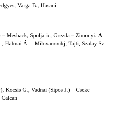
edgyes, Varga B., Hasani
c – Meshack, Spoljaric, Grezda – Zimonyi.
A
 Halmai Á. – Milovanovikj, Tajti, Szalay Sz. –
e), Kocsis G., Vadnai (Sipos J.) – Cseke
, Calcan