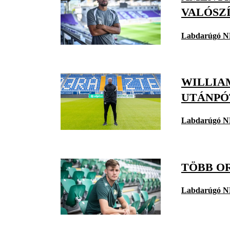
VALÓSZ
Labdarúgó N
WILLIA
UTÁNPÓ
Labdarúgó N
TÖBB OR
Labdarúgó N