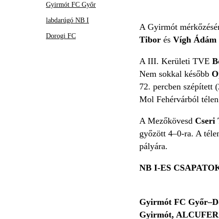
Gyirmót FC Győr
labdarúgó NB I
A Gyirmót mérkőzésén 
Dorogi FC
Tibor
és
Vígh Ádám
A III. Kerületi TVE
B
Nem sokkal később
O
72. percben szépített
Mol Fehérvárból télen
A Mezőkövesd
Cseri
győzött 4–0-ra. A téle
pályára.
NB I-ES CSAPAT
Gyirmót FC Győr–Do
Gyirmót, ALCUFER 