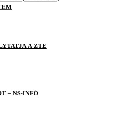
TEM
YTATJA A ZTE
 – NS-INFÓ