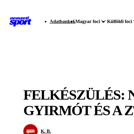
Adatbankok
Magyar foci
Külföldi foci
FELKÉSZÜLÉS: N
GYIRMÓT ÉS A 
K. B.