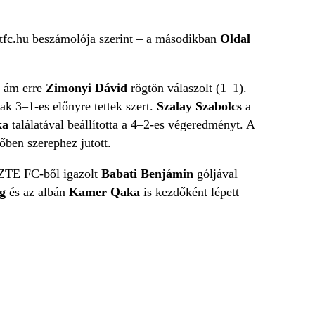
tfc.hu
beszámolója szerint – a másodikban
Oldal
 ám erre
Zimonyi Dávid
rögtön válaszolt (1–1).
k 3–1-es előnyre tettek szert.
Szalay Szabolcs
a
ka
találatával beállította a 4–2-es végeredményt. A
őben szerephez jutott.
 ZTE FC-ből igazolt
Babati Benjámin
góljával
ng
és az albán
Kamer Qaka
is kezdőként lépett