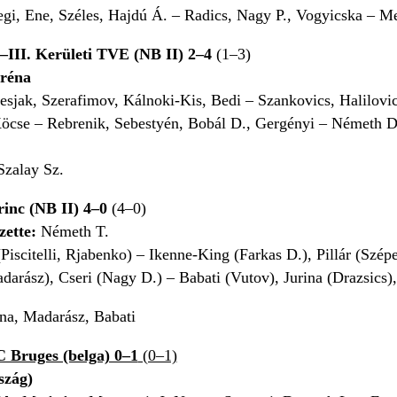
gi, Ene, Széles, Hajdú Á. – Radics, Nagy P., Vogyicska – M
–III. Kerületi TVE (NB II) 2–4
(1–3)
Aréna
sjak, Szerafimov, Kálnoki-Kis, Bedi – Szankovics, Halilovi
cse – Rebrenik, Sebestyén, Bobál D., Gergényi – Németh D.,
zalay Sz.
inc (NB II) 4–0
(4–0)
zette:
Németh T.
Piscitelli, Rjabenko) – Ikenne-King (Farkas D.), Pillár (Szép
darász), Cseri (Nagy D.) – Babati (Vutov), Jurina (Drazsics)
ina, Madarász, Babati
 Bruges (belga) 0–1
(0–1)
szág)