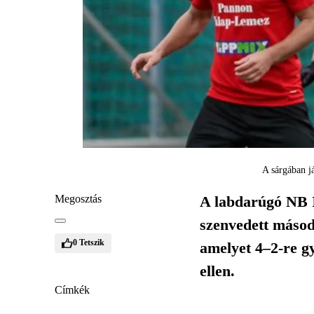
A sárgában j
Megosztás
A labdarúgó NB I
szenvedett másodo
0
Tetszik
amelyet 4–2-re g
ellen.
Címkék