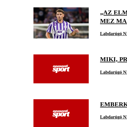
„AZ ELM
MEZ MA
Labdarúgó N
MIKI, P
Labdarúgó N
EMBERK
Labdarúgó N