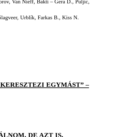
rov, Van Nieff, Bakti – Gera D., Puljic,
lagveer, Urblík, Farkas B., Kiss N.
 KERESZTEZI EGYMÁST” –
LNOM, DE AZT IS,