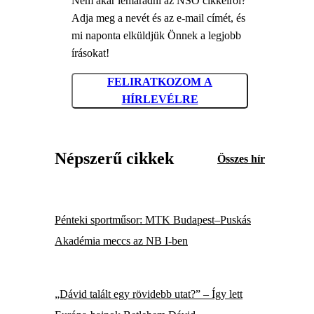
Nem akar lemaradni az NSO cikkeiről?
Adja meg a nevét és az e-mail címét, és
mi naponta elküldjük Önnek a legjobb
írásokat!
FELIRATKOZOM A
HÍRLEVÉLRE
Népszerű cikkek
Összes hír
Pénteki sportműsor: MTK Budapest–Puskás
Akadémia meccs az NB I-ben
„Dávid talált egy rövidebb utat?” – Így lett