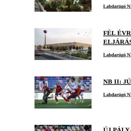
Labdarúgó N
FÉL ÉV
ELJÁRÁ
Labdarúgó N
NB II: 
Labdarúgó N
ÚJ PÁLY