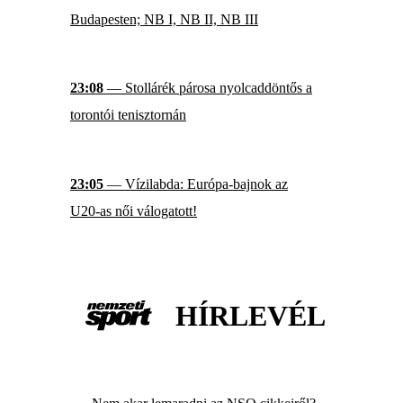
Budapesten; NB I, NB II, NB III
23:08
— Stollárék párosa nyolcaddöntős a
torontói tenisztornán
23:05
— Vízilabda: Európa-bajnok az
U20-as női válogatott!
HÍRLEVÉL