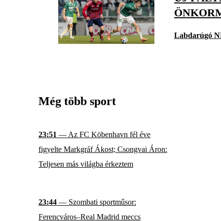
ÖNKOR
Labdarúgó N
Még több sport
23:51
— Az FC Köbenhavn fél éve
figyelte Markgráf Ákost; Csongvai Áron:
Teljesen más világba érkeztem
23:44
— Szombati sportműsor:
Ferencváros–Real Madrid meccs