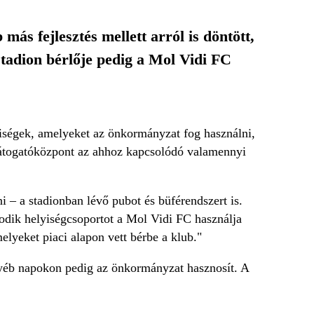
más fejlesztés mellett arról is döntött,
 stadion bérlője pedig a Mol Vidi FC
iségek, amelyeket az önkormányzat fog használni,
 látogatóközpont az ahhoz kapcsolódó valamennyi
i – a stadionban lévő pubot és büférendszert is.
dik helyiségcsoportot a Mol Vidi FC használja
elyeket piaci alapon vett bérbe a klub."
yéb napokon pedig az önkormányzat hasznosít. A