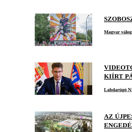
SZOBOS
Magyar válog
VIDEOT
KIÍRT 
Labdarúgó N
AZ ÚJPE
ENGEDÉ