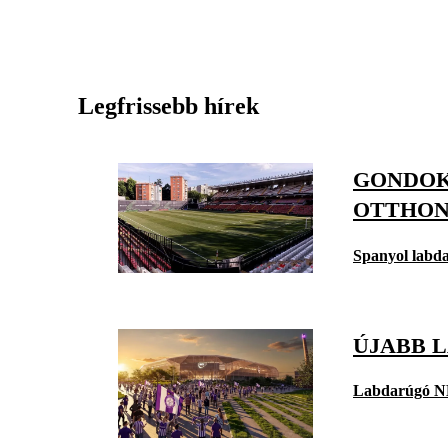
Legfrissebb hírek
GONDOK 
OTTHON
Spanyol labd
ÚJABB 
Labdarúgó N