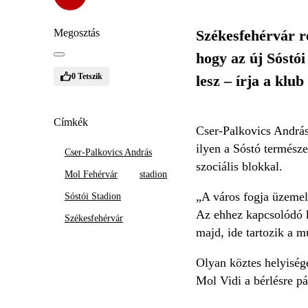
Megosztás
Székesfehérvár re
hogy az új Sóstói
0
Tetszik
lesz – írja a klu
Címkék
Cser-Palkovics András
ilyen a Sóstó termész
Cser-Palkovics András
szociális blokkal.
Mol Fehérvár
stadion
„A város fogja üzemelt
Sóstói Stadion
Az ehhez kapcsolódó k
Székesfehérvár
majd, ide tartozik a m
Olyan köztes helyiség
Mol Vidi a bérlésre p