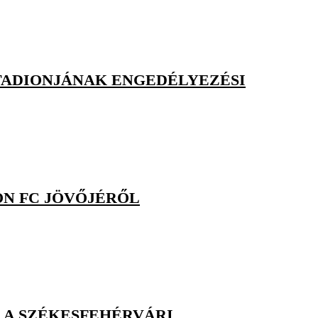
STADIONJÁNAK ENGEDÉLYEZÉSI
ON FC JÖVŐJÉRŐL
E A SZÉKESFEHÉRVÁRI