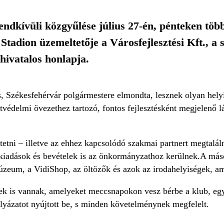
ndkívüli közgyűlése július 27-én, pénteken több 
 Stadion üzemeltetője a Városfejlesztési Kft., a
b hivatalos honlapja.
, Székesfehérvár polgármestere elmondta, lesznek olyan hely
etvédelmi övezethez tartozó, fontos fejlesztésként megjelenő
etni – illetve az ehhez kapcsolódó szakmai partnert megtaláln
iadások és bevételek is az önkormányzathoz kerülnek.A máso
úzeum, a VidiShop, az öltözők és azok az irodahelyiségek, am
ek is vannak, amelyeket meccsnapokon vesz bérbe a klub, eg
ályázatot nyújtott be, s minden követelménynek megfelelt.