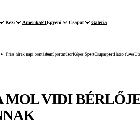
Kézi
Amerika
F1
Egyéni
Csapat
Galéria
Friss hírek napi bontásban
Sportműsor
Képes Sport
Csupasport
Hátsó füves
Utá
 MOL VIDI BÉRLŐJE
NNAK