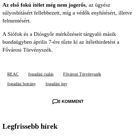
Az első fokú ítélet még nem jogerős
, az ügyész
súlyosbításért fellebbezett, míg a védők enyhítésért, illetve
felmentésért.
A Siófok és a Diósgyőr mérkőzéseit tárgyaló másik
bundaügyben április 7-ére tűzte ki az ítélethirdetést a
Fővárosi Törvényszék.
REAC
fogadási csalás
Fővárosi Törvényszék
fogadási botrány
fogadási ügy
0 KOMMENT
Legfrissebb hírek