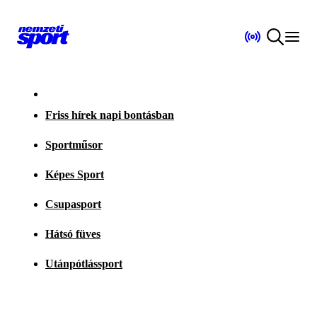
Friss hírek napi bontásban
Sportműsor
Képes Sport
Csupasport
Hátsó füves
Utánpótlássport