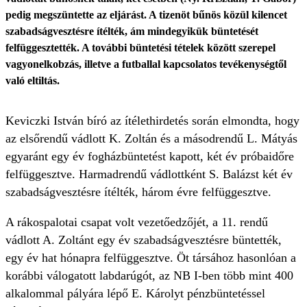
pedig megszüntette az eljárást. A tizenöt bűnös közül kilencet
szabadságvesztésre ítélték, ám mindegyikük büntetését
felfüggesztették. A további büntetési tételek között szerepel
vagyonelkobzás, illetve a futballal kapcsolatos tevékenységtől
való eltiltás.
Keviczki István bíró az ítélethirdetés során elmondta, hogy
az elsőrendű vádlott K. Zoltán és a másodrendű L. Mátyás
egyaránt egy év fogházbüntetést kapott, két év próbaidőre
felfüggesztve. Harmadrendű vádlottként S. Balázst két év
szabadságvesztésre ítélték, három évre felfüggesztve.
A rákospalotai csapat volt vezetőedzőjét, a 11. rendű
vádlott A. Zoltánt egy év szabadságvesztésre büntették,
egy év hat hónapra felfüggesztve. Öt társához hasonlóan a
korábbi válogatott labdarúgót, az NB I-ben több mint 400
alkalommal pályára lépő E. Károlyt pénzbüntetéssel