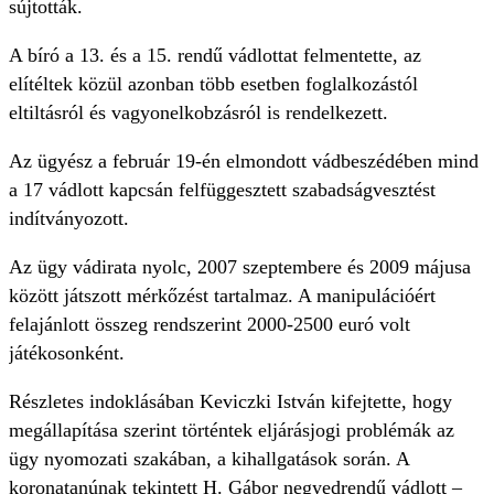
sújtották.
A bíró a 13. és a 15. rendű vádlottat felmentette, az
elítéltek közül azonban több esetben foglalkozástól
eltiltásról és vagyonelkobzásról is rendelkezett.
Az ügyész a február 19-én elmondott vádbeszédében mind
a 17 vádlott kapcsán felfüggesztett szabadságvesztést
indítványozott.
Az ügy vádirata nyolc, 2007 szeptembere és 2009 májusa
között játszott mérkőzést tartalmaz. A manipulációért
felajánlott összeg rendszerint 2000-2500 euró volt
játékosonként.
Részletes indoklásában Keviczki István kifejtette, hogy
megállapítása szerint történtek eljárásjogi problémák az
ügy nyomozati szakában, a kihallgatások során. A
koronatanúnak tekintett H. Gábor negyedrendű vádlott –